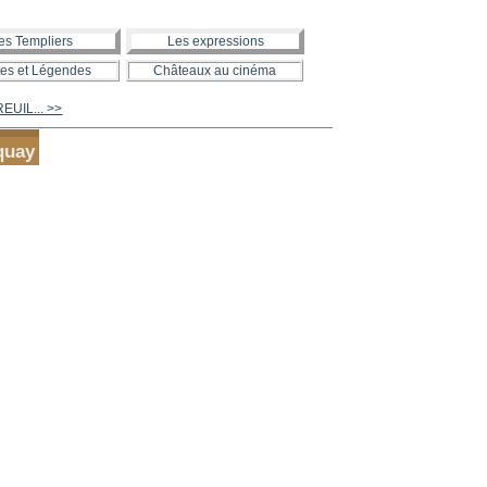
es Templiers
Les expressions
es et Légendes
Châteaux au cinéma
EUIL... >>
quay