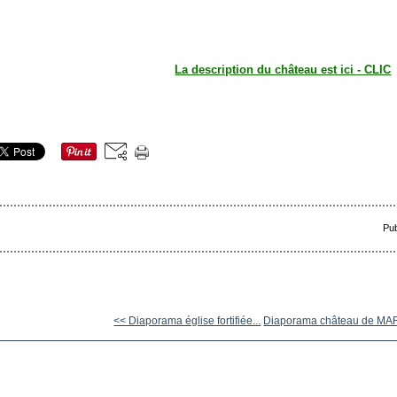
La description du château est ici - CLIC
Pub
<< Diaporama église fortifiée...
Diaporama château de MAR