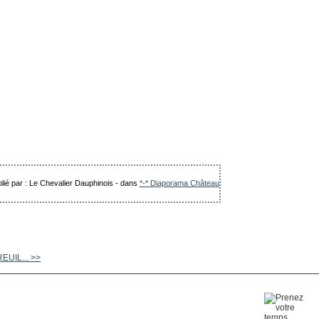
lié par : Le Chevalier Dauphinois
-
dans
*-* Diaporama Château
EUIL... >>