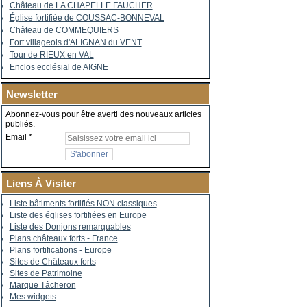
Château de LA CHAPELLE FAUCHER
Église fortifiée de COUSSAC-BONNEVAL
Château de COMMEQUIERS
Fort villageois d'ALIGNAN du VENT
Tour de RIEUX en VAL
Enclos ecclésial de AIGNE
Newsletter
Abonnez-vous pour être averti des nouveaux articles
publiés.
Email
Liens À Visiter
Liste bâtiments fortifiés NON classiques
Liste des églises fortifiées en Europe
Liste des Donjons remarquables
Plans châteaux forts - France
Plans fortifications - Europe
Sites de Châteaux forts
Sites de Patrimoine
Marque Tâcheron
Mes widgets