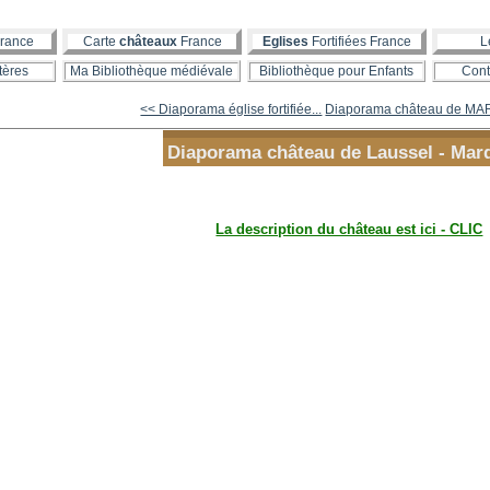
rance
Carte
châteaux
France
Eglises
Fortifiées France
L
tères
Ma Bibliothèque médiévale
Bibliothèque pour Enfants
Cont
<< Diaporama église fortifiée...
Diaporama château de MAR
Diaporama château de Laussel - Mar
La description du château est ici - CLIC