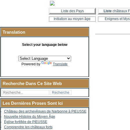
Liste des Pays
Liste
châteaux F
Initiation au moyen âge
Enigmes et Mys
Translation
Select your language below
Powered by
Translate
Recherche Dans Ce Site Web
Les Dernières Proses Sont Ici
Château des archevêques de Narbonne à PIEUSSE
Nouvelle Histoire du Moyen Âge
Église fortifiée de PIEUSSE
Comprendre les châteaux forts