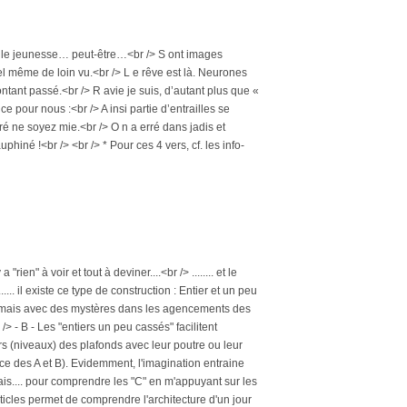
rnelle jeunesse… peut-être…<br /> S ont images
stel même de loin vu.<br /> L e rêve est là. Neurones
ntant passé.<br /> R avie je suis, d’autant plus que «
e pour nous :<br /> A insi partie d’entrailles se
é ne soyez mie.<br /> O n a erré dans jadis et
iné !<br /> <br /> * Pour ces 4 vers, cf. les info-
ien" à voir et tout à deviner....<br /> ........ et le
.... il existe ce type de construction : Entier et un peu
eau mais avec des mystères dans les agencements des
 /> - B - Les "entiers un peu cassés" facilitent
rs (niveaux) des plafonds avec leur poutre ou leur
ce des A et B). Evidemment, l'imagination entraine
ais.... pour comprendre les "C" en m'appuyant sur les
 articles permet de comprendre l'architecture d'un jour