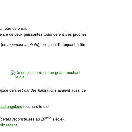
it être défensif.
résence de deux puissantes tours défensives proches
 (
en regardant la photo
), obligeant l'attaquant à être
apide cela est car des habitations avaient aussi ce
uadrangulaire
touchant le ciel :
ème
(
certes reconstruites au 20
siècle
).
 six redans
.