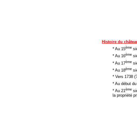
Histoire du châtea
ème
* Au 15
si
ème
* Au 16
si
ème
* Au 17
si
ème
* Au 18
si
* Vers 1738 (?
* Au début du
ème
* Au 21
si
la propriété pr