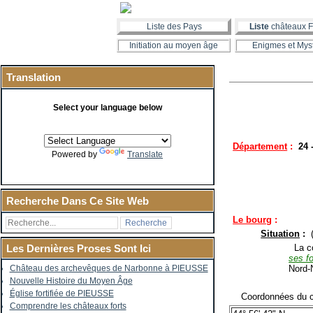
Liste des Pays
Liste
châteaux F
Initiation au moyen âge
Enigmes et Mys
Translation
Select your language below
Département
:
24 
Powered by
Translate
Recherche Dans Ce Site Web
Le bourg
:
Situation
:
La co
Les Dernières Proses Sont Ici
ses fo
Nord-
Château des archevêques de Narbonne à PIEUSSE
Nouvelle Histoire du Moyen Âge
Église fortifiée de PIEUSSE
Coordonnées du c
Comprendre les châteaux forts