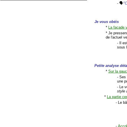
- 🗣
"C
Je vous obéis
*
La façade v
* Je pressen
de l'actuel v
- Il e
sous l
Petite analyse déta
*
Sur la gauc
- Ses 
une pu
- Le 
style 
*
La partie ce
- Le b
-
Accol