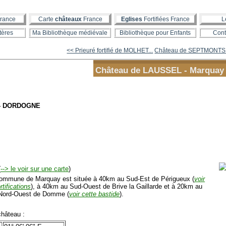
rance
Carte
châteaux
France
Eglises
Fortifiées France
L
tères
Ma Bibliothèque médiévale
Bibliothèque pour Enfants
Cont
<< Prieuré fortifié de MOLHET...
Château de SEPTMONTS (
Château de LAUSSEL - Marquay
- DORDOGNE
(
--> le voir sur une carte
)
mmune de Marquay est située à 40km au Sud-Est de Périgueux (
voir
rtifications
), à 40km au Sud-Ouest de Brive la Gaillarde et à 20km au
Nord-Ouest de Domme (
voir cette bastide
).
hâteau :