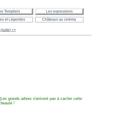
es Templiers
Les expressions
es et Légendes
Châteaux au cinéma
suite) >>