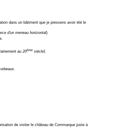
ation dans un bâtiment que je pressens avoir été le
orce d'un meneau horizontal
).
s.
ème
tainement au 20
siècle
).
corbeaux.
torisation de visiter le château de Commarque juste à