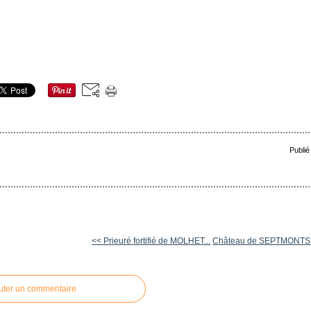
Publié
<< Prieuré fortifié de MOLHET...
Château de SEPTMONTS (
uter un commentaire