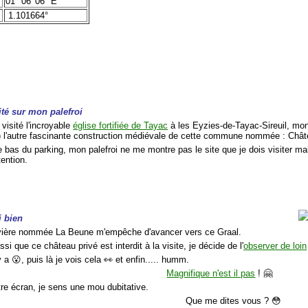
01° 06' 06" E
1.101664°
ité sur mon palefroi
 visité l'incroyable
église fortifiée de Tayac
à les Eyzies-de-Tayac-Sireuil, mon 
) l'autre fascinante construction médiévale de cette commune nommée : Ch
le bas du parking, mon palefroi ne me montre pas le site que je dois visiter m
ention.
i bien
rivière nommée La Beune m'empêche d'avancer vers ce Graal.
si que ce château privé est interdit à la visite, je décide de l'
observer de loin
 y a 😮, puis là je vois cela 👀 et enfin..... humm.
Magnifique n'est il pas
! 🤗
tre écran, je sens une mou dubitative.
Que me dites vous ? 😳