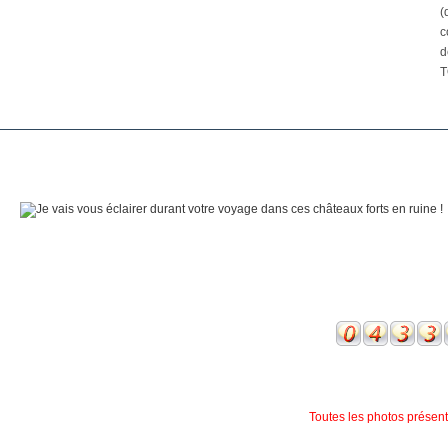
(
c
d
T
Toutes les photos présente