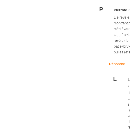
P
Pierrote
L e rêve e
montrant p
médiévaux,
zappé »<br
révèle.<br
bâtis<br /
bulles (et
Répondre
L
L
*
c
c
s
l
v
d
"