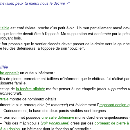
hevalier, peux tu mieux nous le décrire ?"
isible
est coté rivière, proche d'un petit à-pic. Un mur partiellement arasé deva
s que l'entrée devait être à l'opposé. Ma supputation est confirmée par la p
erdoyant bois.
st fort probable que le sentier d'accès devait passer de la droite vers la gauche
e feu des défenseurs, à l'opposé de son "bouclier".
illée
he apparaît
un curieux bâtiment :
lits de pierres correctement taillées m'informent que le château fut réalisé par
issante famille.
vestige de
la fenêtre trilobée
me fait penser à une chapelle (
mais supputation r
architectural
).
ntrale
montre de nombreux détails :
âtiment le plus remarquable (
et remarqué
) est évidemment l'
imposant donjon q
-- Curieusement, la base des deux parois visibles sont borgnes.
-- Son sommet possède
une salle défensive
munie d'archères-arquebusières 
-- Puis des mâchicoulis (
voir vocabulaire
) créés par des
corbeaux de pierre à
é au donjon
, un bâtiment dont la fonction m'interpelle :