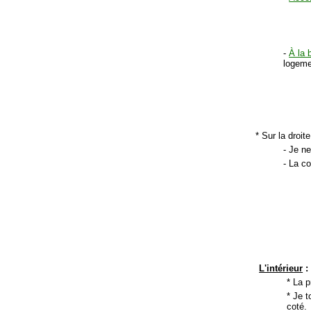
-
À la 
logeme
* Sur la droit
- Je n
- La c
L'intérieur
:
* La p
* Je t
coté.