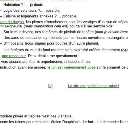
-- Habitation ?..... je doute.
-- Logis des serviteurs ?.... possible.
-- Cuisine et logements annexes ?.... probable.
base du donjon
, les pierres d'arrachement sont les vestiges d'un mur de sépar
nt seigneurial (
mais supposition cela est
) pourtant il me semble voir :
-- Sur le mur devant, des fantômes de piédroit de fenêtre (
dont je devine l'am
-- Des axes de circulation symbolisés par les hautes ouvertures rectangulaire
-- D'imposants trous alignés pour poutres d'un autre plafond.
-- Les fenêtres du mur du fond me semblent avoir été créées récemment (
cer
e,
une ronde tour
. Deux détails me questionnent :
e vois aucune archère, ni arquebusière, ni bouche à feu.
onstruction ayant été arasée, le
toit est curieusement posé
sur le sommet de 
ropriété privée et habitée n'est pas visitable.
ourne les talons pour rejoindre l'étalon Dauphinois. Le but : Lui demander l'au