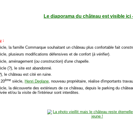
Le diaporama du château est visible ici 
u
:
ècle, la famille Commarque souhaitant un château plus confortable fait constru
ècle, plusieurs modifications défensives et de confort (
à vérifier
).
ècle, aménagement (
ou construction
) d'une chapelle.
ècle (?), le site est abandonné.
), le château est cité en ruine.
ème
 20
siècle,
Henri Deglane
, nouveau propriétaire, réalise d'importants trava
ècle, la découverte des extérieurs de ce château, depuis le parking du châtea
ivée et/ou la visite de l'intérieur sont interdites.