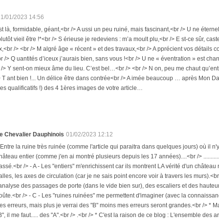
31/01/2023 14:56
st là, formidable, géant,<br /> A ussi un peu ruiné, mais fascinant,<br /> U ne éte
lutôt vieil être !*<br /> S érieuse je redeviens : m’a moult plu,<br /> E st-ce sûr, ca
<br /> <br /> M algré âge « récent » et des travaux,<br /> A pprécient vos détails co
 /> Q uantités d’iceux j’aurais bien, sans vous !<br /> U ne « éventration » est chanc
 /> Y sent-on mieux âme du lieu. C’est bel…<br /> <br /> N on, peu me chaut qu’entr
> T ant bien !... Un délice être dans contrée<br /> A imée beaucoup … après Mon Dauph
 les qualificatifs !) des 4 1ères images de votre article…
e Chevalier Dauphinois
01/02/2023 12:12
 Entre la ruine très ruinée (comme l'article qui paraitra dans quelques jours) où il n'y a "r
hâteau entier (comme j'en ai montré plusieurs depuis les 17 années)....<br /> ............
assé.<br /> - A - Les "entiers" m'enrichissent car ils montrent LA vérité d'un chât
alles, les axes de circulation (car je ne sais point encore voir à travers les murs).<br
'analyse des passages de porte (dans le vide bien sur), des escaliers et des hauteu
oûte.<br /> - C - Les "ruines ruinées" me permettent d'imaginer (avec la connaissan
es erreurs, mais plus je verrai des "B" moins mes erreurs seront grandes.<br /> * M
B", il me faut..... des "A".<br /> .<br /> * C'est la raison de ce blog : L'ensemble des