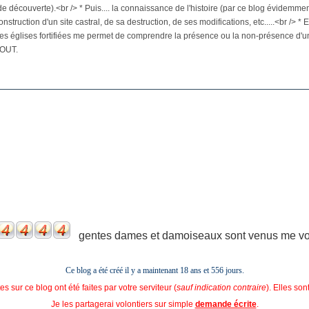
de découverte).<br /> * Puis.... la connaissance de l'histoire (par ce blog évidemmen
onstruction d'un site castral, de sa destruction, de ses modifications, etc.....<br /> *
es églises fortifiées me permet de comprendre la présence ou la non-présence d'un
OUT.
gentes dames et damoiseaux sont venus me voir
Ce blog a été créé il y a maintenant 18 ans et
556 jours.
s sur ce blog ont été faites par votre serviteur (
sauf indication contraire
). Elles so
Je les partagerai volontiers sur simple
demande écrite
.