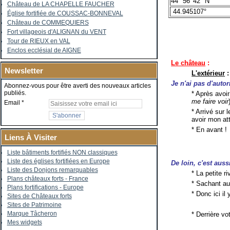
44° 56' 42" N
Château de LA CHAPELLE FAUCHER
44.945107°
Église fortifiée de COUSSAC-BONNEVAL
Château de COMMEQUIERS
Fort villageois d'ALIGNAN du VENT
Tour de RIEUX en VAL
Enclos ecclésial de AIGNE
Le château
:
Newsletter
L'extérieur
:
Je n'ai pas d'autor
Abonnez-vous pour être averti des nouveaux articles
publiés.
* Après avoir
me faire voir
Email
* Arrivé sur 
avoir mon att
* En avant !
Liens À Visiter
Liste bâtiments fortifiés NON classiques
Liste des églises fortifiées en Europe
De loin, c'est auss
Liste des Donjons remarquables
* La petite 
Plans châteaux forts - France
* Sachant aus
Plans fortifications - Europe
* Donc ici il
Sites de Châteaux forts
Sites de Patrimoine
Marque Tâcheron
* Derrière vo
Mes widgets