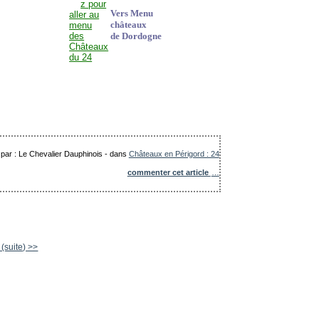
Vers Menu
châteaux
de Dordogne
 par : Le Chevalier Dauphinois
-
dans
Châteaux en Périgord : 24
commenter cet article
…
suite) >>