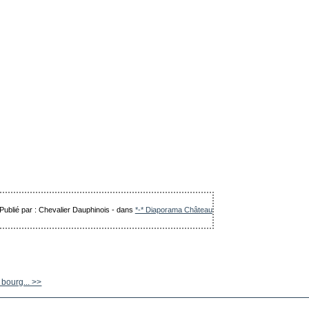
Publié par : Chevalier Dauphinois
-
dans
*-* Diaporama Château
bourg... >>