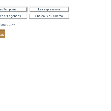
es Templiers
Les expressions
es et Légendes
Châteaux au cinéma
bourg... >>
cas