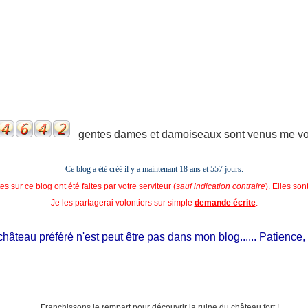
gentes dames et damoiseaux sont venus me voir
Ce blog a été créé il y a maintenant 18 ans et
557 jours.
s sur ce blog ont été faites par votre serviteur (
sauf indication contraire
). Elles so
Je les partagerai volontiers sur simple
demande écrite
.
teau préféré n'est peut être pas dans mon blog...... Patience, il es