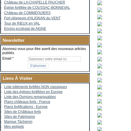
Château de LA CHAPELLE FAUCHER
Église fortifiée de COUSSAC-BONNEVAL
Château de COMMEQUIERS
Fort villageois d'ALIGNAN du VENT
Tour de RIEUX en VAL
Enclos ecclésial de AIGNE
Newsletter
Abonnez-vous pour être averti des nouveaux articles
publiés.
Email
Liens À Visiter
Liste bâtiments fortifiés NON classiques
Liste des églises fortifiées en Europe
Liste des Donjons remarquables
Plans châteaux forts - France
Plans fortifications - Europe
Sites de Châteaux forts
Sites de Patrimoine
Marque Tâcheron
Mes widgets