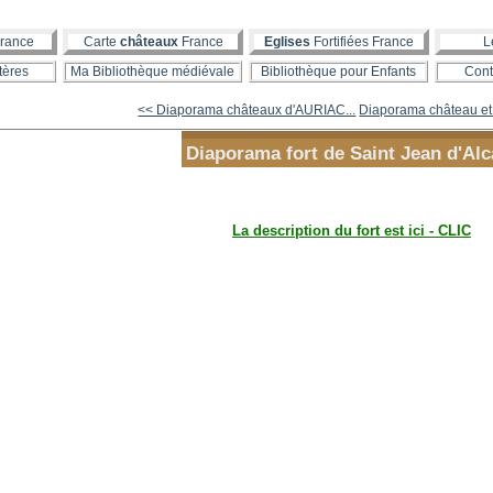
rance
Carte
châteaux
France
Eglises
Fortifiées France
L
tères
Ma Bibliothèque médiévale
Bibliothèque pour Enfants
Cont
<< Diaporama châteaux d'AURIAC...
Diaporama château et 
Diaporama fort de Saint Jean d'Al
La description du fort est ici - CLIC