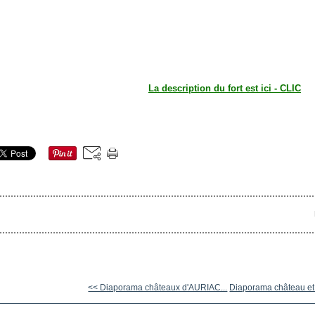
La description du fort est ici - CLIC
<< Diaporama châteaux d'AURIAC...
Diaporama château et 