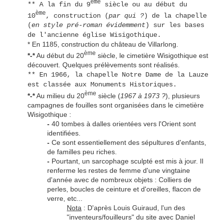
ème
** A la fin du 9
siècle ou au début du
ème
10
, construction (
par qui ?
) de la chapelle
(
en style pré-roman évidemment
) sur les bases
de l'ancienne église Wisigothique.
* En 1185, construction du château de Villarlong.
ème
*-*
Au début du 20
siècle, le cimetière Wisigothique est
découvert. Quelques prélèvements sont réalisés.
** En 1966, la chapelle Notre Dame de la Lauze
est classée aux Monuments Historiques.
ème
*-*
Au milieu du 20
siècle (
1967 à 1973 ?
), plusieurs
campagnes de fouilles sont organisées dans le cimetière
Wisigothique :
-
40 tombes à dalles orientées vers l'Orient sont
identifiées.
-
Ce sont essentiellement des sépultures d'enfants,
de familles peu riches.
-
Pourtant, un sarcophage sculpté est mis à jour. Il
renferme les restes de femme d'une vingtaine
d'année avec de nombreux objets : Colliers de
perles, boucles de ceinture et d'oreilles, flacon de
verre, etc...
Nota
: D'après Louis Guiraud, l'un des
"inventeurs/fouilleurs" du site avec Daniel