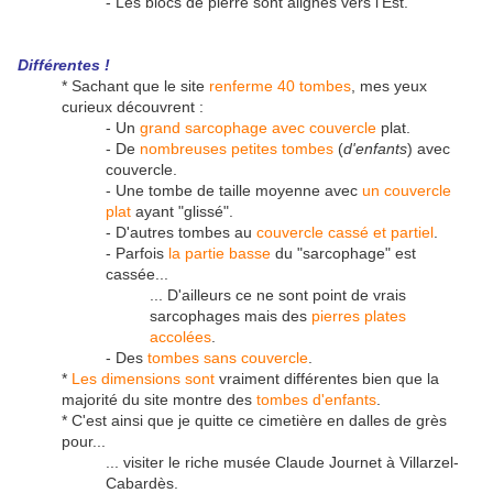
- Les blocs de pierre sont alignés vers l'Est.
Différentes !
* Sachant que le site
renferme 40 tombes
, mes yeux
curieux découvrent :
- Un
grand sarcophage avec couvercle
plat.
- De
nombreuses petites tombes
(
d'enfants
) avec
couvercle.
- Une tombe de taille moyenne avec
un couvercle
plat
ayant "glissé".
- D'autres tombes au
couvercle cassé et partiel
.
- Parfois
la partie basse
du "sarcophage" est
cassée...
... D'ailleurs ce ne sont point de vrais
sarcophages mais des
pierres plates
accolées
.
- Des
tombes sans couvercle
.
*
Les dimensions sont
vraiment différentes bien que la
majorité du site montre des
tombes d'enfants
.
* C'est ainsi que je quitte ce cimetière en dalles de grès
pour...
... visiter le riche musée Claude Journet à Villarzel-
Cabardès.