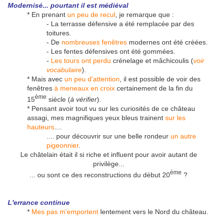
Modernisé... pourtant il est médiéval
* En prenant
un peu de recul
, je remarque que :
- La terrasse défensive a été remplacée par des
toitures.
- De
nombreuses fenêtres
modernes ont été créées.
- Les fentes défensives ont été gommées.
-
Les tours ont perdu
crénelage et mâchicoulis (
voir
vocabulaire
).
* Mais avec
un peu d'attention
, il est possible de voir des
fenêtres
à meneaux en croix
certainement de la fin du
ème
15
siècle (
à vérifier
).
* Pensant avoir tout vu sur les curiosités de ce château
assagi, mes magnifiques yeux bleus trainent
sur les
hauteurs
....
.... pour découvrir sur une belle rondeur
un autre
pigeonnier
.
Le châtelain était il si riche et influent pour avoir autant de
privilège...
ème
... ou sont ce des reconstructions du début 20
?
L'errance continue
*
Mes pas m'emportent
lentement vers le Nord du château.