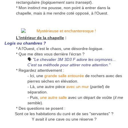
rectangulaire (
logiquement sans transept
).
* Mon instinct me pousse, non point à entrer dans la
chapelle, mais à me rendre coté opposé, à l'Ouest.
L'intérieur de la chapelle
:
Logis ou chambres ?
* A l'Ouest, c'est le chaos, une désordre-logique.
* Que me dites vous derrière l'écran ?
🗣
"Le chevalier 3M 3D3 F adore les oxymores...
C'est sa méthode pour attirer notre attention."
* Regardez attentivement :
- Ici, une
grande salle entourée
de rochers avec des
pierres sèches en élévation.
- Là, une autre pièce
avec un mur
(
partiel
) de
séparation.
- Puis,
une autre salle
avec un départ de voûte (
il me
semble
).
* Des questions se posent :
Sont ce les habitations du curé et de ses "servantes" ?
Y avait il une cave ou une réserve ?