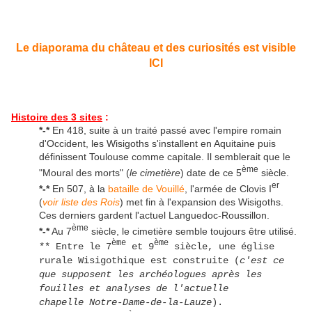
Le diaporama du château et des curiosités est visible
ICI
Histoire des 3 sites
:
*-*
En 418, suite à un traité passé avec l'empire romain
d'Occident, les Wisigoths s'installent en Aquitaine puis
définissent Toulouse comme capitale. Il semblerait que le
ème
"Moural des morts" (
le cimetière
) date de ce 5
siècle.
er
*-*
En 507, à la
bataille de Vouillé
, l'armée de Clovis I
(
voir liste des Rois
) met fin à l'expansion des Wisigoths.
Ces derniers gardent l'actuel Languedoc-Roussillon.
ème
*-*
Au 7
siècle, le cimetière semble toujours être utilisé.
ème
ème
** Entre le 7
et ​​​​​9
siècle, une église
rurale Wisigothique est construite (
c'est ce
que supposent les archéologues après les
fouilles et analyses de l'actuelle
chapelle Notre-Dame-de-la-Lauze
).