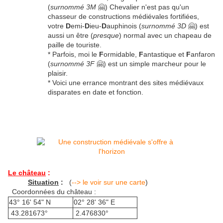
(
surnommé 3M
🤗) Chevalier n'est pas qu'un
chasseur de constructions médiévales fortifiées,
votre
D
emi-
D
ieu-
D
auphinois (
surnommé 3D
🤗) est
aussi un être (
presque
) normal avec un chapeau de
paille de touriste.
* Parfois, moi le
F
ormidable,
F
antastique et
F
anfaron
(
surnommé 3F
🤗) est un simple marcheur pour le
plaisir.
* Voici une errance montrant des sites médiévaux
disparates en date et fonction.
Le château
:
Situation
:
(
--> le voir sur une carte
)
Coordonnées du château :
43° 16' 54" N
02° 28' 36" E
43.281673°
2.476830°