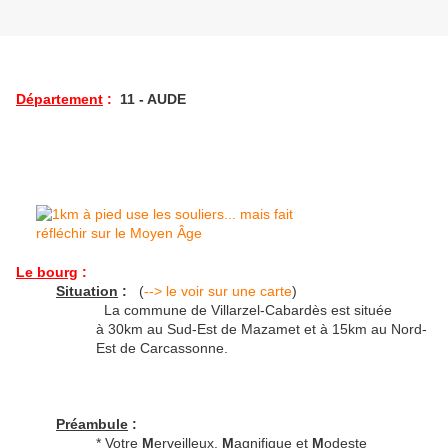
Département
:
11 - AUDE
Le bourg
:
Situation
:
(
--> le voir sur une carte
)
La commune de Villarzel-Cabardès est située
à 30km au Sud-Est de Mazamet et à 15km au Nord-
Est de Carcassonne.
Préambule
:
* Votre
M
erveilleux,
M
agnifique et
M
odeste