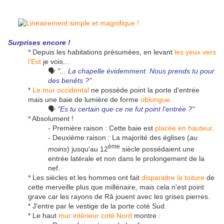
Surprises encore !
* Depuis les habitations présumées, en levant
les yeux vers
l'Est
je vois...
🗣
"... La c
hapelle
évidemment. Nous prends tu pour
des benêts ?"
*
Le mur occidental
ne possède point la porte d'entrée
mais une baie de lumière de forme
oblongue
.
🗣
"Es tu certain que ce ne fut point l'entrée ?"
* Absolument !
- Première raison : Cette baie est
placée en hauteur
.
- Deuxième raison : La majorité des églises (
au
ème
moins
) jusqu'au 12
siècle possédaient une
entrée latérale et non dans le prolongement de la
nef.
* Les siècles et les hommes ont fait
disparaitre la toiture
de
cette merveille plus que millénaire, mais cela n'est point
grave car les rayons de Râ jouent avec les grises pierres.
* J'entre par le vestige de la porte coté Sud.
* Le haut
mur intérieur coté Nord
montre :