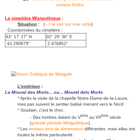
Le cimetière Wisigothique
:
Situation
:
(
--> le voir sur une carte
)
Coordonnées du cimetière :
43° 17' 27" N
02° 28' 36" E
43.290879°
2.476852°
L'extérieur
:
Le Moural des Morts... ou... Mourel dels Morts
* Après la visite de la chapelle Notre-Dame-de-la-Lauze,
mes pas suivent le sentier balisé menant vers le Nord.
* Soudain, c'est le choc :
ème
ème
- Des tombes datant du V
au VII
siècle
(
grande période Wisigothique
).
* Les
tombes sont de dimensions
différentes, mais elles ont
toutes la même particularité :