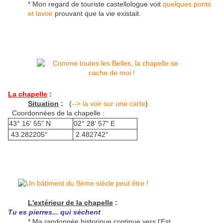
* Mon regard de touriste castellologue voit
quelques ponts
et lavoir
prouvant que la vie existait.
La chapelle
:
Situation
:
(
--> la voir sur une carte
)
Coordonnées de la chapelle :
43° 16' 55" N
02° 28' 57" E
43.282205°
2.482742°
L'extérieur de la chapelle
:
Tu
es pierres... qui sèchent
* Ma randonnée historique continue vers l'Est.