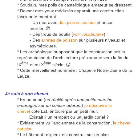
* Soudain, mes poils de castellologue amateur se dressent.
* Devant mes yeux médusés apparait une construction
fascinante montrant :
- Un mur avec
des pierres sèches
et aucun
mortier. 😮
- Des trous de boulin (
voir vocabulaire
).
- Des
arrêtes de poisson
sur plusieurs niveaux et
asymétriques.
* Les archéologue supposent que la construction soit la
représentation de l'architecture pré-romane vers la fin du
éme
ème
IX
et au X
siècle. 😮
* Cette merveille est nommée : Chapelle Notre-Dame de la
Lauze.
Je suis à son chevet
* En un bond (
en réalité après une petite marche
ombragée sur un sentier odorant
)
je découvre le
chevet
coté Est, entouré par un petit mur.
Existait il un rempart ou un jardin curial ?
* Evidemment vu l'ancienneté de la construction,
le chevet
est plat
.
* Le bâtiment religieux est construit sur un plan