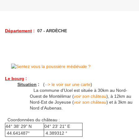
Département
:
07 - ARDÈCHE
Le bourg
:
Situation
:
(
--> le voir sur une carte
)
La commune d'Ucel est située à 30km au Nord-
Ouest de Montélimar (
voir son château
), à 12km au
Nord-Est de Joyeuse (
voir son château
) et à 3km au
Nord d'Aubenas.
Coordonnées du château :
44° 38' 29" N
04° 23' 21" E
44.641487°
4.389312 °