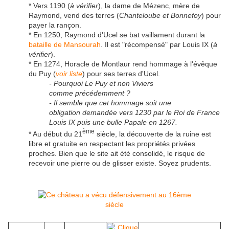
* Vers 1190 (
à vérifier
), la dame de Mézenc, mère de
Raymond, vend des terres (
Chanteloube et Bonnefoy
) pour
payer la rançon.
* En 1250, Raymond d'Ucel se bat vaillament durant la
bataille de Mansourah
. Il est "récompensé" par Louis IX (
à
vérifier
).
* En 1274, Horacle de Montlaur rend hommage à l'évêque
du Puy (
voir liste
) pour ses terres d'Ucel.
- Pourquoi Le Puy et non Viviers
comme précédemment ?
- Il semble que cet hommage soit une
obligation demandée vers 1230 par le Roi de France
Louis IX puis une bulle Papale en 1267.
ème
* Au début du 21
siècle, la découverte de la ruine est
libre et gratuite en respectant les propriétés privées
proches. Bien que le site ait été consolidé, le risque de
recevoir une pierre ou de glisser existe. Soyez prudents.