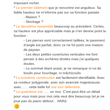
imposant rocher.
*
Le premier bâtiment
que je rencontre est anguleux. Sa
faible hauteur ne m'informe pas sur sa fonction passée.
- Maison ?
- Stockage ?
*
Le deuxième ressemble
beaucoup au précédent. Certes,
sa hauteur est plus appréciable mais je n'en devine point la
fonction :
- Les pierres sont correctement taillées, le parement
d'angle est parfait, donc ce ne fut point une maison
de paysan.
- Les deux petites ouvertures verticales me font
penser à des archères droites mais j'ai quelques
doutes.
- Le sommet étant arasé, je ne remarque ni roi de
boulin pour hourdage, ni mâchicoulis.
*
La troisième construction
est facilement identifiable. Avec
sa rondeur polygonale, avec son avancée majestueuse,
avec....... cette belle fut
une tour défensive
.
*
La quatrième est
....... un mur. C'est peut être un détail
pour vous mais pour moi cela veut dire beaucoup (
et je ne
joue pas du piano debout... hihihi
).