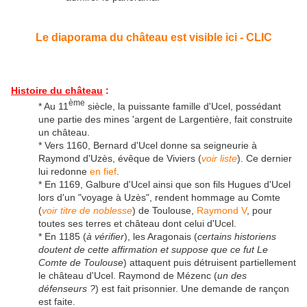
Le diaporama du château est visible ici - CLIC
Histoire du château
:
ème
* Au 11
siècle, la puissante famille d'Ucel, possédant
une partie des mines 'argent de Largentière, fait construite
un château.
* Vers 1160, Bernard d'Ucel donne sa seigneurie à
Raymond d'Uzès, évêque de Viviers (
voir liste
). Ce dernier
lui redonne
en fief
.
* En 1169, Galbure d'Ucel ainsi que son fils Hugues d'Ucel
lors d'un "voyage à Uzès", rendent hommage au Comte
(
voir titre de noblesse
) de Toulouse,
Raymond V
, pour
toutes ses terres et château dont celui d'Ucel.
* En 1185 (
à vérifier
), les Aragonais (
certains historiens
doutent de cette affirmation et suppose que ce fut Le
Comte de Toulouse
) attaquent puis détruisent partiellement
le château d'Ucel. Raymond de Mézenc (
un des
défenseurs ?
) est fait prisonnier. Une demande de rançon
est faite.