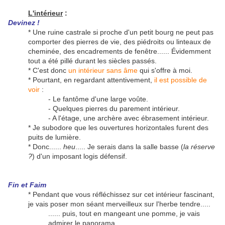
L'intérieur
:
Devinez !
* Une ruine castrale si proche d'un petit bourg ne peut pas
comporter des pierres de vie, des piédroits ou linteaux de
cheminée, des encadrements de fenêtre...... Évidemment
tout a été pillé durant les siècles passés.
* C'est donc
un intérieur sans âme
qui s'offre à moi.
* Pourtant, en regardant attentivement,
il est possible de
voir
:
- Le fantôme d'une large voûte.
- Quelques pierres du parement intérieur.
- A l'étage, une archère avec ébrasement intérieur.
* Je subodore que les ouvertures horizontales furent des
puits de lumière.
* Donc......
heu
..... Je serais dans la salle basse (
la réserve
?
) d'un imposant logis défensif.
Fin et Faim
* Pendant que vous réfléchissez sur cet intérieur fascinant,
je vais poser mon séant merveilleux sur l'herbe tendre.....
...... puis, tout en mangeant une pomme, je vais
admirer le panorama.