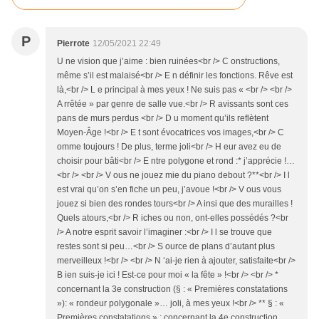
P
Pierrote
12/05/2021 22:49
U ne vision que j’aime : bien ruinées<br /> C onstructions,
même s’il est malaisé<br /> E n définir les fonctions. Rêve est
là,<br /> L e principal à mes yeux ! Ne suis pas « <br /> <br />
A rrêtée » par genre de salle vue.<br /> R avissants sont ces
pans de murs perdus <br /> D u moment qu’ils reflètent
Moyen-Âge !<br /> E t sont évocatrices vos images,<br /> C
omme toujours ! De plus, terme joli<br /> H eur avez eu de
choisir pour bâti<br /> E ntre polygone et rond :* j’apprécie !…
<br /> <br /> V ous ne jouez mie du piano debout ?**<br /> I l
est vrai qu’on s’en fiche un peu, j’avoue !<br /> V ous vous
jouez si bien des rondes tours<br /> A insi que des murailles !
Quels atours,<br /> R iches ou non, ont-elles possédés ?<br
/> A notre esprit savoir l’imaginer :<br /> I l se trouve que
restes sont si peu…<br /> S ource de plans d’autant plus
merveilleux !<br /> <br /> N ‘ai-je rien à ajouter, satisfaite<br />
B ien suis-je ici ! Est-ce pour moi « la fête » !<br /> <br /> *
concernant la 3e construction (§ : « Premières constatations
»): « rondeur polygonale »… joli, à mes yeux !<br /> ** § : «
Premières constatations » : concernant la 4e construction.