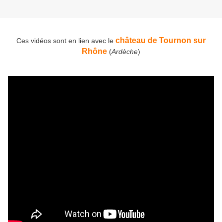
château de Tournon sur
Ces vidéos sont en lien avec le
Rhône
(
Ardèche
)