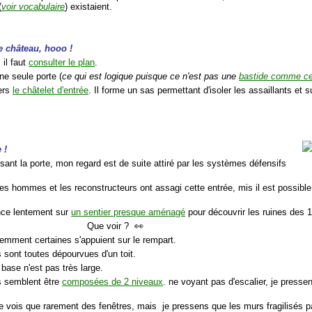
(
voir vocabulaire
) existaient.
le château, hooo !
 il faut
consulter le plan
.
une seule porte (
ce qui est logique puisque ce n'est pas une
bastide comme cel
ers
le châtelet d'entrée
. Il forme un sas permettant d'isoler les assaillants et surt
 !
sant la porte, mon regard est de suite attiré par les systèmes défensifs
les hommes et les reconstructeurs ont assagi cette entrée, mis il est possibl
ance lentement sur
un sentier presque aménagé
pour découvrir les ruines des 
Que voir ? 👀
demment certaines s'appuient sur le rempart.
s sont toutes dépourvues d'un toit.
 base n'est pas très large.
es semblent être
composées de 2 niveaux
. ne voyant pas d'escalier, je presse
ne vois que rarement des fenêtres, mais je pressens que les murs fragilisés p