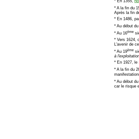
* En 1355,
ho
* A la fin du 1
Après la fin d
* En 1486, p
* Au début du
ème
* Au 16
si
* Vers 1624, 
L'avenir de ce
ème
* Au 19
si
à l'exploitatio
* En 1927, le
* A la fin du 2
manifestation
* Au début du
car le risque 