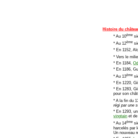
Histoire du châtea
ème
* Au 10
siè
ème
* Au 12
si
* En 1152, Al
* Vers le mili
* En 1184,
Od
* En 1186, Gu
ème
* Au 13
si
* En 1220, G
i
* En 1283, G
i
pour son chât
* A la fin du 1
régi par une 
* En 1293, un
vingtain
et de
ème
* Au 14
si
harcelés par 
Un nouveau r