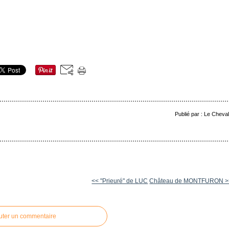
Publié par : Le Cheva
<< "Prieuré" de LUC
Château de MONTFURON >
uter un commentaire