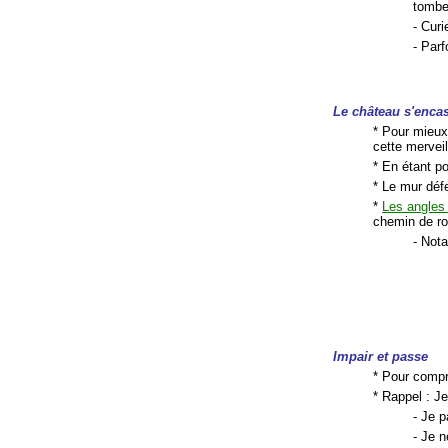
tombe
- Cur
- Parf
Le château s'encas
* Pour mieux
cette merveil
* En étant p
* Le mur dé
*
Les angles
chemin de r
- Nota
Impair et passe
* Pour comp
* Rappel : Je
- Je p
- Je n