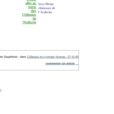
Vers Menu
châteaux de
l'Ardèche
lier Dauphinois
-
dans
Châteaux en Lyonnais Vivarais : 07 42 69
commenter cet article
…
>