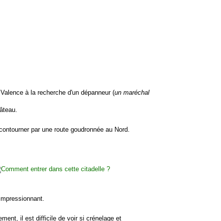
s Valence à la recherche d'un dépanneur (
un maréchal
hâteau.
a contourner par une route goudronnée au Nord.
 impressionnant.
t, il est difficile de voir si crénelage et