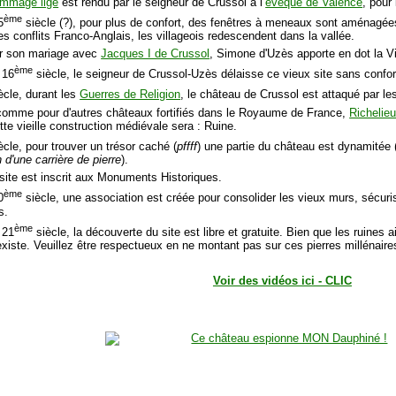
mmage lige
est rendu par le seigneur de Crussol à l’
évêque de Valence
, pour
ème
5
siècle (?), pour plus de confort, des fenêtres à meneaux sont aménagées
es conflits Franco-Anglais, les villageois redescendent dans la vallée.
ar son mariage avec
Jacques I de Crussol
, Simone d'Uzès apporte en dot la V
ème
 16
siècle, le seigneur de Crussol-Uzès délaisse ce vieux site sans confor
ècle, durant les
Guerres de Religion
, le château de Crussol est attaqué par l
comme pour d'autres châteaux fortifiés dans le Royaume de France,
Richelie
tte vieille construction médiévale sera : Ruine.
ècle, pour trouver un trésor caché (
pffff
) une partie du château est dynamitée 
n d'une carrière de pierre
).
 site est inscrit aux Monuments Historiques.
ème
0
siècle, une association est créée pour consolider les vieux murs, sécurise
s.
ème
 21
siècle, la découverte du site est libre et gratuite. Bien que les ruines a
existe. Veuillez être respectueux en ne montant pas sur ces pierres millénaires
Voir des vidéos ici - CLIC