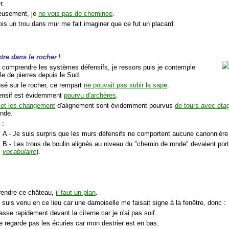
r.
ieusement, je
ne vois pas de cheminée
.
ois un trou dans mur me fait imaginer que ce fut un placard.
tre dans le rocher
!
 comprendre les systèmes défensifs, je ressors puis je contemple
le de pierres depuis le Sud.
osé sur le rocher, ce rempart
ne pouvait pas subir la sape
.
fensif est évidemment
pourvu d'archères
.
 et les changement
d'alignement sont évidemment pourvus
de tours avec éta
onde.
 :
A - Je suis surpris que les murs défensifs ne comportent aucune canonnière n
B - Les trous de boulin alignés au niveau du "chemin de ronde" devaient por
vocabulaire
).
rendre ce château,
il faut un plan
.
 suis venu en ce lieu car une damoiselle me faisait signe à la fenêtre, donc :
asse rapidement devant la citerne car je n'ai pas soif.
e regarde pas les écuries car mon destrier est en bas.