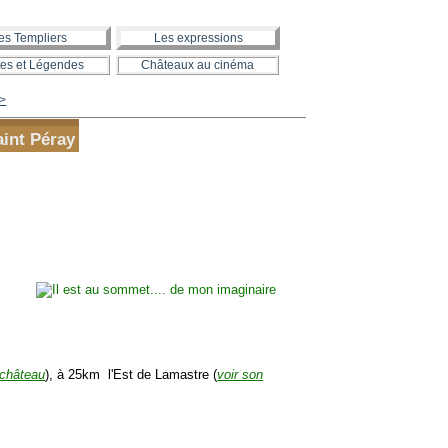
es Templiers
Les expressions
es et Légendes
Châteaux au cinéma
>
int Péray
 château
), à 25km l'Est de Lamastre (
voir son