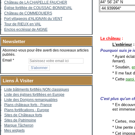
44° 56' 24" N
Château de LA CHAPELLE FAUCHER
Église fortifiée de COUSSAC-BONNEVAL
44.939994°
Château de COMMEQUIERS
Fort villageois d'ALIGNAN du VENT
Tour de RIEUX en VAL
Enclos ecclésial de AIGNE
Le château
:
Newsletter
L'extérieur
:
Pourquoi suis je i
Abonnez-vous pour être averti des nouveaux articles
publiés.
* Ayant écla
Email
ferrant
).
* Soudain,
e
* Il me faut 
* Cette
paroi
Liens À Visiter
Liste bâtiments fortifiés NON classiques
Liste des églises fortifiées en Europe
C'est plus qu'un c
Liste des Donjons remarquables
* En découvr
Plans châteaux forts - France
est immense
Plans fortifications - Europe
Sites de Châteaux forts
Sites de Patrimoine
* Certes, mo
Marque Tâcheron
* Une pente 
Mes widgets
* Cet imposa