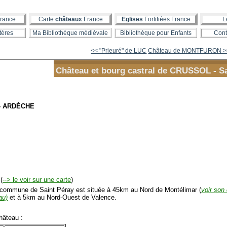
rance
Carte
châteaux
France
Eglises
Fortifiées France
L
tères
Ma Bibliothèque médiévale
Bibliothèque pour Enfants
Cont
<< "Prieuré" de LUC
Château de MONTFURON >
Château et bourg castral de CRUSSOL - Sa
- ARDÈCHE
(
--> le voir sur une carte
)
mmune de Saint Péray est située à 45km au Nord de Montélimar (
voir son
au)
et à 5km au Nord-Ouest de Valence.
âteau :