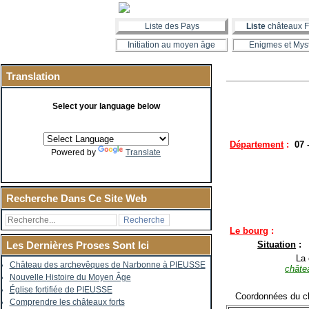
Liste des Pays
Liste
châteaux F
Initiation au moyen âge
Enigmes et Mys
Translation
Select your language below
Département
:
07 
Powered by
Translate
Recherche Dans Ce Site Web
Le bourg
:
Situation
:
Les Dernières Proses Sont Ici
La co
Château des archevêques de Narbonne à PIEUSSE
châte
Nouvelle Histoire du Moyen Âge
Église fortifiée de PIEUSSE
Coordonnées du ch
Comprendre les châteaux forts