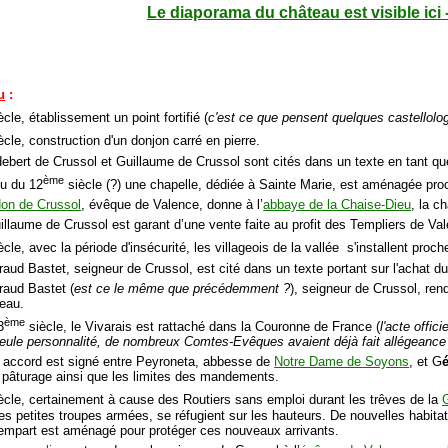
Le diaporama du château est visible ici 
u
:
cle, établissement un point fortifié (
c'est ce que pensent quelques castellolo
ècle, construction d'un donjon carré en pierre.
debert de Crussol et Guillaume de Crussol sont cités dans un texte en tant q
ème
eu du 12
siècle (?) une chapelle, dédiée à Sainte Marie, est aménagée pro
on de Crussol
, évêque de Valence, donne à l’
abbaye de la Chaise-Dieu
, la c
illaume de Crussol est garant d’une vente faite au profit des Templiers de Va
ècle, avec la période d'insécurité, les villageois de la vallée s'installent pr
raud Bastet, seigneur de Crussol, est cité dans un texte portant sur l'achat d
raud Bastet (
est ce le même que précédemment ?
), seigneur de Crussol, r
eau.
ème
3
siècle, le Vivarais est rattaché dans la Couronne de France (
l'acte offic
seule personnalité, de nombreux Comtes-Evêques avaient déjà fait allégeance
 accord est signé entre Peyroneta, abbesse de
Notre Dame de Soyons
, et G
 pâturage ainsi que les limites des mandements.
ècle, certainement à cause des Routiers sans emploi durant les trêves de la
les petites troupes armées, se réfugient sur les hauteurs. De nouvelles habit
empart est aménagé pour protéger ces nouveaux arrivants.