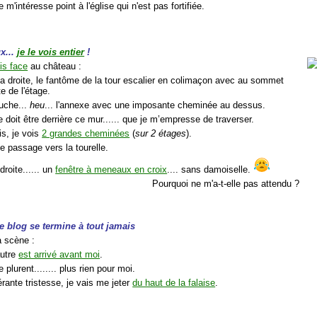
e m'intéresse point à l'église qui n'est pas fortifiée.
x...
je le vois entier
!
uis face
au château :
 la droite, le fantôme de la tour escalier en colimaçon avec au sommet
te de l'étage.
auche...
heu
... l'annexe avec une imposante cheminée au dessus.
 doit être derrière ce mur...... que je m’empresse de traverser.
is, je vois
2 grandes cheminées
(
sur 2 étages
).
le passage vers la tourelle.
droite...... un
fenêtre à meneaux en croix
.... sans damoiselle.
Pourquoi ne m'a-t-elle pas attendu ?
. ce blog se termine à tout jamais
a scène :
autre
est arrivé avant moi
.
se plurent........ plus rien pour moi.
rante tristesse, je vais me jeter
du haut de la falaise
.