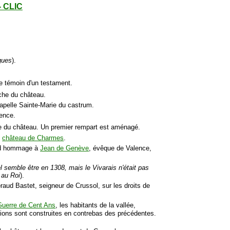
- CLIC
gues
).
ue témoin d'un testament.
che du château.
hapelle Sainte-Marie du castrum.
lence.
oche du château. Un premier rempart est aménagé.
u
château de Charmes
.
end hommage à
Jean de Genève
, évêque de Valence,
iel semble être en 1308, mais le Vivarais n'était pas
 au Roi
).
é
raud Bastet, seigneur de Crussol, sur les droits de
Guerre de Cent Ans
, les habitants de la vallée,
ations sont construites en contrebas des précédentes.