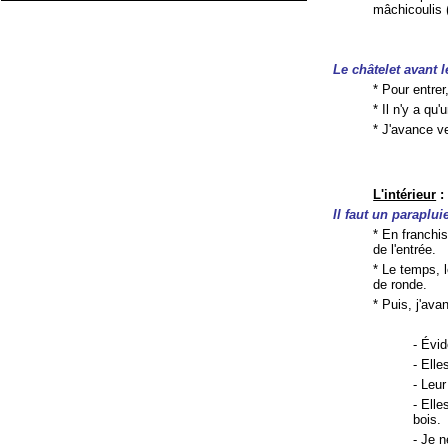
mâchicoulis 
Le châtelet avant 
* Pour entrer,
* Il n'y a qu'
* J'avance v
L'intérieur
:
Il faut un parapluie
* En franchis
de l'entrée.
* Le temps, 
de ronde.
* Puis, j'av
- Évi
- Elle
- Leur
- Ell
bois.
- Je 