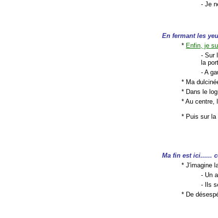
- Je n
En fermant les yeu
*
Enfin, je s
- Sur
la por
- A g
* Ma dulcinée
* Dans le log
* Au centre, 
* Puis sur la 
Ma fin est ici.....
* J'imagine l
- Un 
- Ils 
* De désespé