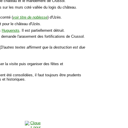
 le château et le mandement de Crussol.
 sur les murs coté vallée du logis du château.
icomté (
voir titre de noblesse
) d'Uzès.
t pour le château d'Uzès.
es
Huguenots
. Il est partiellement détruit.
u
demande l'arasement des fortifications de Crussol.
(
D'autres textes affirment que la destruction est due
r la visite puis organiser des fêtes et
ient été consolidées, il faut toujours être prudents
 et historiques.