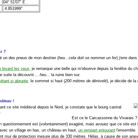
04° 51'07" E
4.851999°
ci ?
té un des pneus de mon destrier (
heu...cela doit se nommer un fer
) j'erre dan
n levant les yeux
, je remarque une belle qui m'observe depuis la fenêtre du c
de suite la découvrir....
heu
... la ruine bien sur.
 étant si abrupte,
le sommet si haut (
200 mètres de dénivelé
), je décide de l
hâteau !
ant ce site médiéval depuis le Nord, je constate que le bourg castral
.
Est ce le Carcassonne du Vivarais ?
n questionnement est (
volontairement
) exagéré, mais avouez que ce site est
avec un village en bas, un château en haut,
un rempart entourant
l'ensemble.
nt mur de protection mesure plus de 330 mètres. Hélas, à cause de son arasemen