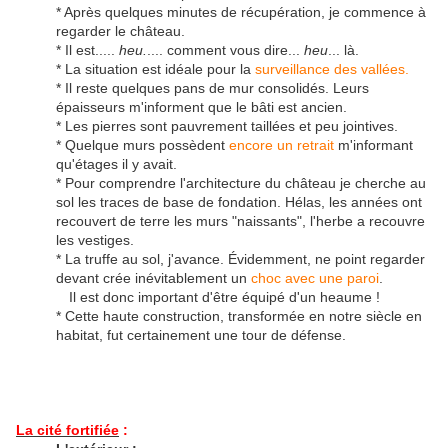
* Après quelques minutes de récupération, je commence à
regarder le château.
* Il est.....
heu.
.... comment vous dire...
heu
... là.
* La situation est idéale pour la
surveillance des vallées.
* Il reste quelques pans de mur consolidés. Leurs
épaisseurs m'informent que le bâti est ancien.
* Les pierres sont pauvrement taillées et peu jointives.
* Quelque murs possèdent
encore un retrait
m'informant
qu'étages il y avait.
* Pour comprendre l'architecture du château je cherche au
sol les traces de base de fondation. Hélas, les années ont
recouvert de terre les murs "naissants", l'herbe a recouvre
les vestiges.
* La truffe au sol, j'avance. Évidemment, ne point regarder
devant crée inévitablement un
choc avec une paroi
.
Il est donc important d'être équipé d'un heaume !
* Cette haute construction, transformée en notre siècle en
habitat, fut certainement une tour de défense.
La cité fortifiée
: