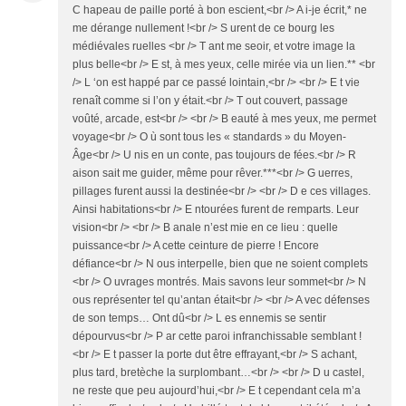
C hapeau de paille porté à bon escient,<br /> A i-je écrit,* ne
me dérange nullement !<br /> S urent de ce bourg les
médiévales ruelles <br /> T ant me seoir, et votre image la
plus belle<br /> E st, à mes yeux, celle mirée via un lien.** <br
/> L ‘on est happé par ce passé lointain,<br /> <br /> E t vie
renaît comme si l’on y était.<br /> T out couvert, passage
voûté, arcade, est<br /> <br /> B eauté à mes yeux, me permet
voyage<br /> O ù sont tous les « standards » du Moyen-
Âge<br /> U nis en un conte, pas toujours de fées.<br /> R
aison sait me guider, même pour rêver.***<br /> G uerres,
pillages furent aussi la destinée<br /> <br /> D e ces villages.
Ainsi habitations<br /> E ntourées furent de remparts. Leur
vision<br /> <br /> B anale n’est mie en ce lieu : quelle
puissance<br /> A cette ceinture de pierre ! Encore
défiance<br /> N ous interpelle, bien que ne soient complets
<br /> O uvrages montrés. Mais savons leur sommet<br /> N
ous représenter tel qu’antan était<br /> <br /> A vec défenses
de son temps… Ont dû<br /> L es ennemis se sentir
dépourvus<br /> P ar cette paroi infranchissable semblant !
<br /> E t passer la porte dut être effrayant,<br /> S achant,
plus tard, bretèche la surplombant…<br /> <br /> D u castel,
ne reste que peu aujourd’hui,<br /> E t cependant cela m’a