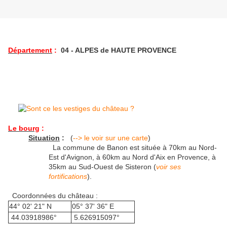
Département
:
04 - ALPES de HAUTE PROVENCE
Le bourg
:
Situation
:
(
--> le voir sur une carte
)
La commune de Banon est située à 70km au Nord-
Est d'Avignon, à 60km au Nord d'Aix en Provence, à
35km au Sud-Ouest de Sisteron (
voir ses
fortifications
).
Coordonnées du château :
44° 02' 21" N
05° 37' 36" E
44.03918986°
5.626915097°