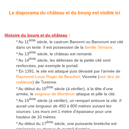
Le diaporama du château et du bourg est visible ici
Histoire du bourg et du château
:
ème
* Au 11
siècle, le castrum Banonni ou Banonum est cité
dans un texte. Il est possession de la
famille Simiane
.
ème
* Au 13
siècle, le château est remanié.
ème
* Au 14
siècle, les défenses de la petite cité sont
renforcées, par exemple le portail.
* En 1391, le site est attaqué puis dévasté par l'armée de
Raymond-Louis Roger de Beaufort
, Vicomte (
voir titre de
noblesse
) de Turenne.
ème
* Au début du 15
siècle (
à vérifier
), à la tête d'une
armée, le
seigneur de Montbrun
attaque et pille la cité.
ème
* Au 15
siècle (
à vérifier
), un rempart entoure la cité.
Il
aurait une longueur de 450 à 800 mètres suivant les
sources
. Les murs ont 1 mètre d'épaisseur pour une
hauteur de 10 mètres.
ème
* Au début du 17
siècle, une puissante bretèche est
aménagée au dessus du portail d'entrée.