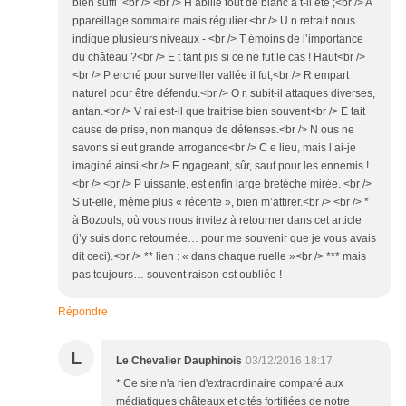
bien suffi :<br /> <br /> H abillé tout de blanc a t-il été ;<br /> A
ppareillage sommaire mais régulier.<br /> U n retrait nous
indique plusieurs niveaux - <br /> T émoins de l’importance
du château ?<br /> E t tant pis si ce ne fut le cas ! Haut<br />
<br /> P erché pour surveiller vallée il fut,<br /> R empart
naturel pour être défendu.<br /> O r, subit-il attaques diverses,
antan.<br /> V rai est-il que traitrise bien souvent<br /> E tait
cause de prise, non manque de défenses.<br /> N ous ne
savons si eut grande arrogance<br /> C e lieu, mais l’ai-je
imaginé ainsi,<br /> E ngageant, sûr, sauf pour les ennemis !
<br /> <br /> P uissante, est enfin large bretèche mirée. <br />
S ut-elle, même plus « récente », bien m’attirer.<br /> <br /> *
à Bozouls, où vous nous invitez à retourner dans cet article
(j’y suis donc retournée… pour me souvenir que je vous avais
dit ceci).<br /> ** lien : « dans chaque ruelle »<br /> *** mais
pas toujours… souvent raison est oubliée !
Répondre
L
Le Chevalier Dauphinois
03/12/2016 18:17
* Ce site n'a rien d'extraordinaire comparé aux
médiatiques châteaux et cités fortifiées de notre