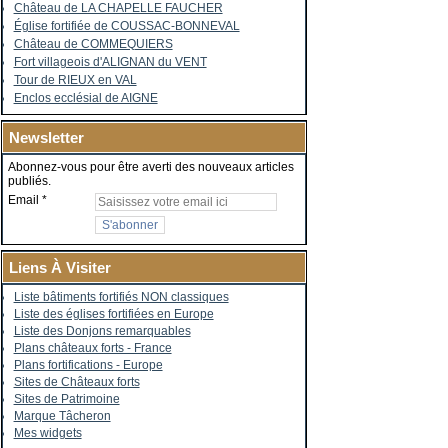
Château de LA CHAPELLE FAUCHER
Église fortifiée de COUSSAC-BONNEVAL
Château de COMMEQUIERS
Fort villageois d'ALIGNAN du VENT
Tour de RIEUX en VAL
Enclos ecclésial de AIGNE
Newsletter
Abonnez-vous pour être averti des nouveaux articles
publiés.
Email
Liens À Visiter
Liste bâtiments fortifiés NON classiques
Liste des églises fortifiées en Europe
Liste des Donjons remarquables
Plans châteaux forts - France
Plans fortifications - Europe
Sites de Châteaux forts
Sites de Patrimoine
Marque Tâcheron
Mes widgets