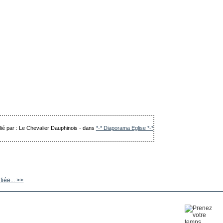
lié par : Le Chevalier Dauphinois
-
dans
*-* Diaporama Eglise *-*
fiée... >>