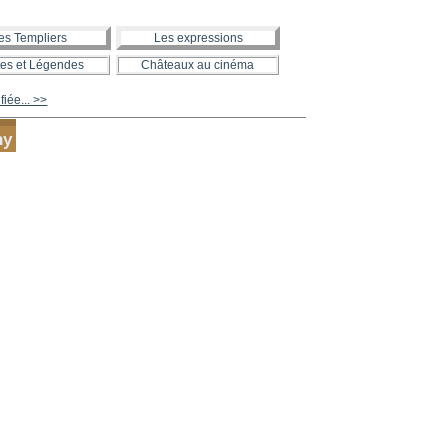
es Templiers
Les expressions
es et Légendes
Châteaux au cinéma
fiée... >>
ny