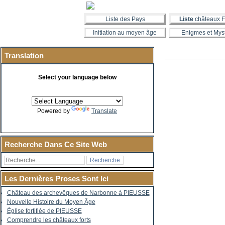
Liste des Pays
Liste
châteaux F
Initiation au moyen âge
Enigmes et Mys
Translation
Select your language below
Powered by
Translate
Recherche Dans Ce Site Web
Les Dernières Proses Sont Ici
Château des archevêques de Narbonne à PIEUSSE
Nouvelle Histoire du Moyen Âge
Église fortifiée de PIEUSSE
Comprendre les châteaux forts