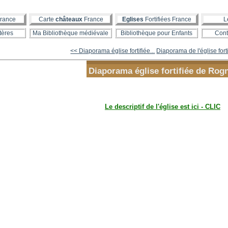
rance
Carte
châteaux
France
Eglises
Fortifiées France
L
tères
Ma Bibliothèque médiévale
Bibliothèque pour Enfants
Cont
<< Diaporama église fortifiée...
Diaporama de l'église forti
Diaporama église fortifiée de Rog
Le descriptif de l'église est ici - CLIC