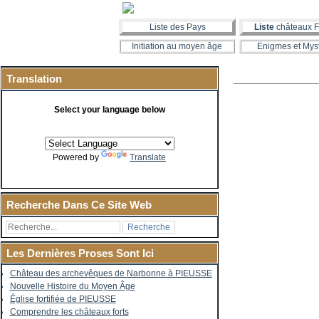
Liste des Pays
Liste
châteaux F
Initiation au moyen âge
Enigmes et Mys
Translation
Select your language below
Powered by
Translate
Recherche Dans Ce Site Web
Les Dernières Proses Sont Ici
Château des archevêques de Narbonne à PIEUSSE
Nouvelle Histoire du Moyen Âge
Église fortifiée de PIEUSSE
Comprendre les châteaux forts