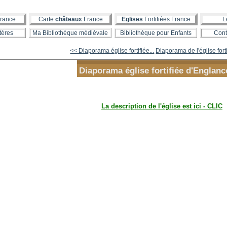
rance
Carte
châteaux
France
Eglises
Fortifiées France
L
tères
Ma Bibliothèque médiévale
Bibliothèque pour Enfants
Cont
<< Diaporama église fortifiée...
Diaporama de l'église forti
Diaporama église fortifiée d'Englanc
La description de l'église est ici - CLIC