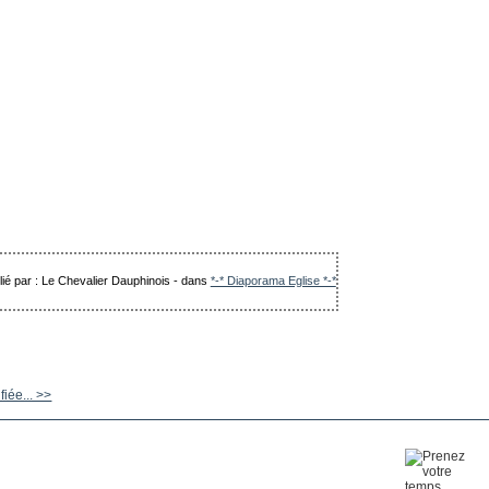
lié par : Le Chevalier Dauphinois
-
dans
*-* Diaporama Eglise *-*
fiée... >>