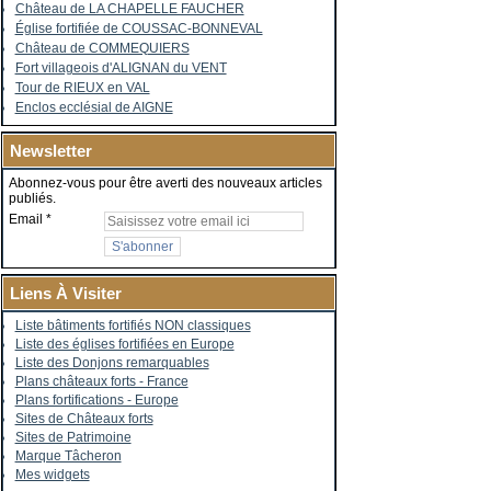
Château de LA CHAPELLE FAUCHER
Église fortifiée de COUSSAC-BONNEVAL
Château de COMMEQUIERS
Fort villageois d'ALIGNAN du VENT
Tour de RIEUX en VAL
Enclos ecclésial de AIGNE
Newsletter
Abonnez-vous pour être averti des nouveaux articles
publiés.
Email
Liens À Visiter
Liste bâtiments fortifiés NON classiques
Liste des églises fortifiées en Europe
Liste des Donjons remarquables
Plans châteaux forts - France
Plans fortifications - Europe
Sites de Châteaux forts
Sites de Patrimoine
Marque Tâcheron
Mes widgets