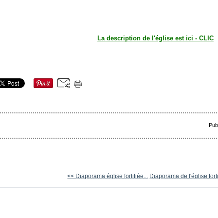
La description de l'église est ici - CLIC
Pub
<< Diaporama église fortifiée...
Diaporama de l'église forti