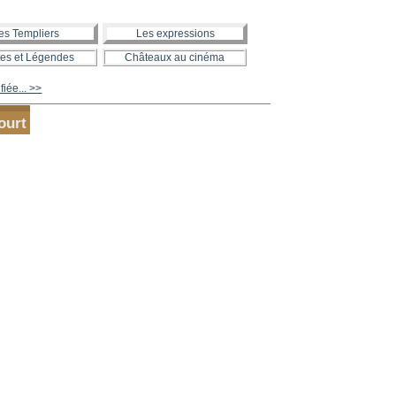
es Templiers
Les expressions
es et Légendes
Châteaux au cinéma
fiée... >>
ourt