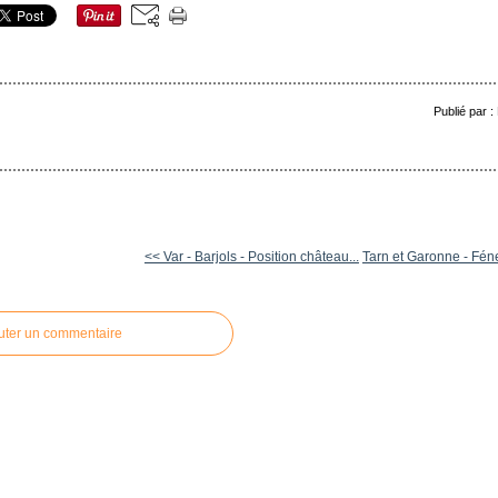
Publié par 
<< Var - Barjols - Position château...
Tarn et Garonne - Féne
uter un commentaire