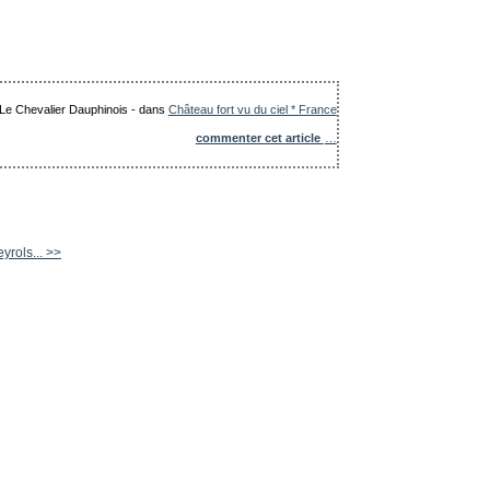
: Le Chevalier Dauphinois
-
dans
Château fort vu du ciel * France
commenter cet article
…
yrols... >>