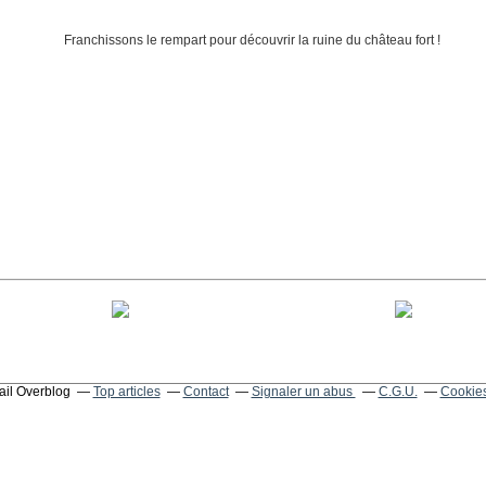
tail Overblog
Top articles
Contact
Signaler un abus
C.G.U.
Cookies