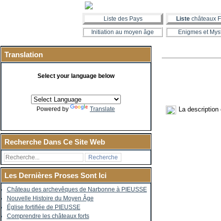
Liste des Pays
Liste
châteaux F
Initiation au moyen âge
Enigmes et Mys
Translation
Select your language below
La description
Powered by
Translate
Recherche Dans Ce Site Web
Les Dernières Proses Sont Ici
Château des archevêques de Narbonne à PIEUSSE
Nouvelle Histoire du Moyen Âge
Église fortifiée de PIEUSSE
Comprendre les châteaux forts