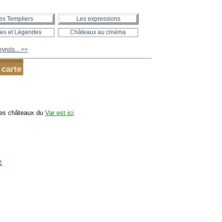
es Templiers
Les expressions
es et Légendes
Châteaux au cinéma
yrols... >>
 carte
des châteaux du
Var est ici
c