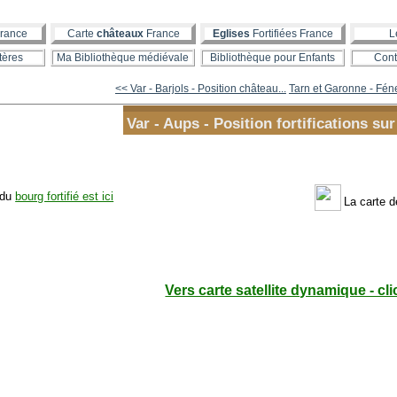
rance
Carte
châteaux
France
Eglises
Fortifiées France
L
tères
Ma Bibliothèque médiévale
Bibliothèque pour Enfants
Cont
<< Var - Barjols - Position château...
Tarn et Garonne - Féne
Var - Aups - Position fortifications sur
 du
bourg fortifié est ici
La carte 
Vers carte satellite dynamique - cli