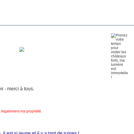
 - merci à tous.
nt légalement ma propriété.
est si jeune et il y a tant de ruines !