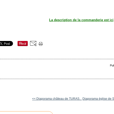
La description de la commanderie est ici
Pub
<< Diaporama château de TURAS...
Diaporama église de