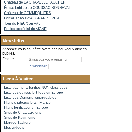
Château de LA CHAPELLE FAUCHER
Église fortifiée de COUSSAC-BONNEVAL
Château de COMMEQUIERS
Fort villageois d'ALIGNAN du VENT
Tour de RIEUX en VAL
Enclos ecclésial de AIGNE
Newsletter
Abonnez-vous pour être averti des nouveaux articles
publiés.
Email
Liens À Visiter
Liste bâtiments fortifiés NON classiques
Liste des églises fortifiées en Europe
Liste des Donjons remarquables
Plans châteaux forts - France
Plans fortifications - Europe
Sites de Châteaux forts
Sites de Patrimoine
Marque Tâcheron
Mes widgets