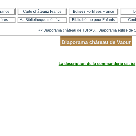
rance
Carte
châteaux
France
Eglises
Fortifiées France
L
tères
Ma Bibliothèque médiévale
Bibliothèque pour Enfants
Cont
<< Diaporama château de TURAS...
Diaporama église de
Diaporama château de Vaour
La description de la commanderie est ici