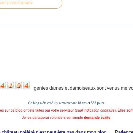
uter un commentaire
gentes dames et damoiseaux sont venus me voir
Ce blog a été créé il y a maintenant 18 ans et
555 jours.
s sur ce blog ont été faites par votre serviteur (
sauf indication contraire
). Elles so
Je les partagerai volontiers sur simple
demande écrite
.
hâteau préféré n'est peut être pas dans mon blog...... Patience, il 