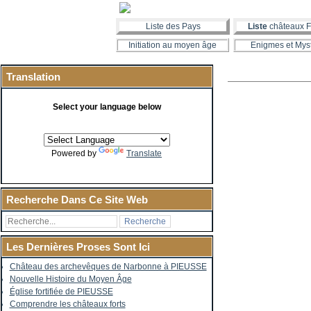
Liste des Pays
Liste
châteaux F
Initiation au moyen âge
Enigmes et Mys
Translation
Select your language below
Powered by
Translate
Recherche Dans Ce Site Web
Les Dernières Proses Sont Ici
Château des archevêques de Narbonne à PIEUSSE
Nouvelle Histoire du Moyen Âge
Église fortifiée de PIEUSSE
Comprendre les châteaux forts