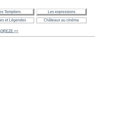
es Templiers
Les expressions
es et Légendes
Châteaux au cinéma
 SOREZE >>