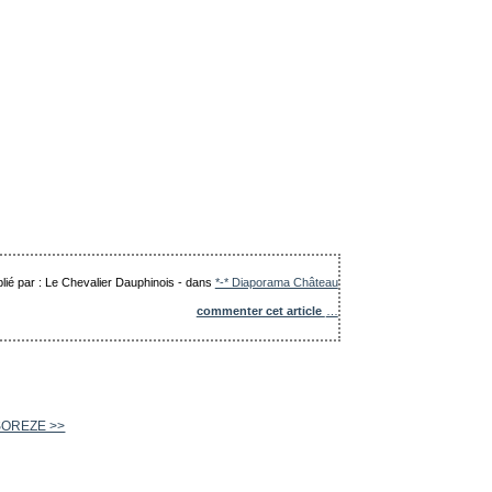
lié par : Le Chevalier Dauphinois
-
dans
*-* Diaporama Château
commenter cet article
…
 SOREZE >>