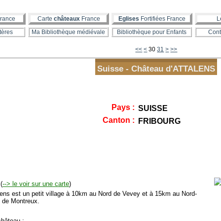
rance
Carte
châteaux
France
Eglises
Fortifiées France
L
tères
Ma Bibliothèque médiévale
Bibliothèque pour Enfants
Cont
10
20
<<
<
30
31
>
>>
Suisse - Château d'ATTALENS
Pays :
SUISSE
Canton :
FRIBOURG
(
--> le voir sur une carte
)
ens est un petit village à 10km au Nord de Vevey et à 15km au Nord-
 de Montreux.
hâteau :