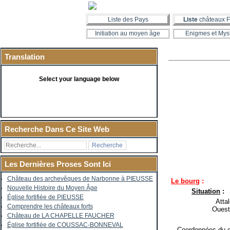
Liste des Pays
Liste
châteaux F
Initiation au moyen âge
Enigmes et Mys
Translation
Select your language below
Recherche Dans Ce Site Web
Les Dernières Proses Sont Ici
Château des archevêques de Narbonne à PIEUSSE
Le bourg
:
Nouvelle Histoire du Moyen Âge
Situation
:
Église fortifiée de PIEUSSE
Attal
Comprendre les châteaux forts
Ouest
Château de LA CHAPELLE FAUCHER
Église fortifiée de COUSSAC-BONNEVAL
Coordonnées du c