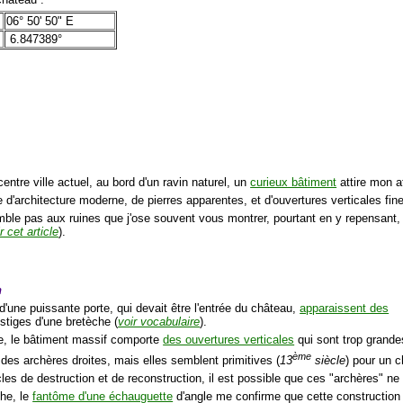
06° 50' 50" E
6.847389°
entre ville actuel, au bord d'un ravin naturel, un
curieux bâtiment
attire mon a
 d'architecture moderne, de pierres apparentes, et d'ouvertures verticales fin
mble pas aux ruines que j'ose souvent vous montrer, pourtant en y repensant, i
r cet article
).
n
'une puissante porte, qui devait être l'entrée du château,
apparaissent des
estiges d'une bretèche (
voir vocabulaire
).
ite, le bâtiment massif comporte
des ouvertures verticales
qui sont trop grande
ème
 des archères droites, mais elles semblent primitives (
13
siècle
) pour un c
les de destruction et de reconstruction, il est possible que ces "archères" ne 
che, le
fantôme d'une échauguette
d'angle me confirme que cette construction 