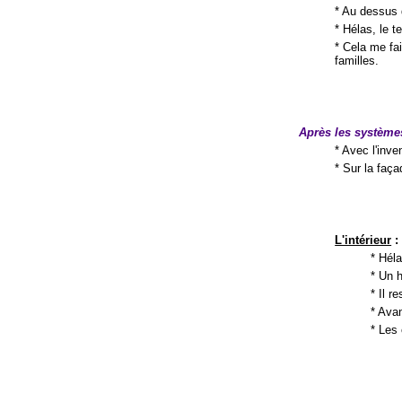
* Au dessus 
* Hélas, le t
* Cela me fa
familles.
Après les systèmes 
* Avec l'inv
* Sur la faç
L'intérieur
:
* Héla
* Un h
* Il r
* Avan
* Les