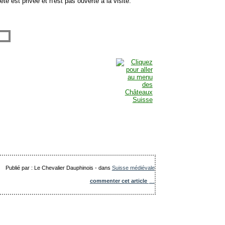
iété est privée et n'est pas ouverte à la visite.
Publié par : Le Chevalier Dauphinois
-
dans
Suisse médiévale
commenter cet article
…