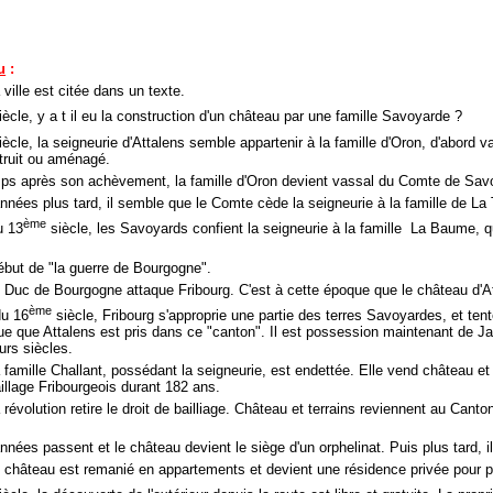
u
:
 ville est citée dans un texte.
ècle, y a t il eu la construction d'un château par une famille Savoyarde ?
ècle, la seigneurie d'Attalens semble appartenir à la famille d'Oron, d'abor
truit ou aménagé.
ps après son achèvement, la famille d'Oron devient vassal du Comte de Savo
nnées plus tard, il semble que le Comte cède la seigneurie à la famille de La 
ème
u 13
siècle, les Savoyards confient la seigneurie à la famille La Baume, q
ébut de "la guerre de Bourgogne".
e Duc de Bourgogne attaque Fribourg. C'est à cette époque que le château d'
ème
du 16
siècle, Fribourg s'approprie une partie des terres Savoyardes, et ten
ue que Attalens est pris dans ce "canton". Il est possession maintenant de
urs siècles.
 famille Challant, possédant la seigneurie, est endettée. Elle vend château et
illage Fribourgeois durant 182 ans.
a révolution retire le droit de bailliage. Château et terrains reviennent au C
nées passent et le château devient le siège d'un orphelinat. Puis plus tard, i
e château est remanié en appartements et devient une résidence privée pour pl