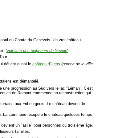
d vassal du Comte du Genevois. Un vrai château
ie (
voir liste des seigneurs de Savoie
).
Tour.
ui détient aussi le
château d'Illens
(
proche de la ville
Attalens est démantelé.
te une progression au Sud vers le lac "Léman". C'est
 Jacques de Romont commence sa reconstruction qui
 terrains aux Fribourgeois. Le château devient le
anton. La commune récupère le château quelques temps
l devient un "asile" pour personnes du troisième âge.
usieurs familles.