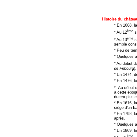
Histoire du châtea
* En 1068, la
ème
* Au 12
si
ème
* Au 13
si
semble cons
* Peu de tem
* Quelques a
* Au début d
de Fribourg
).
* En 1474, d
* En 1476, l
* Au début 
à cette époq
durera plusie
* En 1616, la
siège d'un ba
* En 1798, l
après.
* Quelques an
* En 1969, l
ème