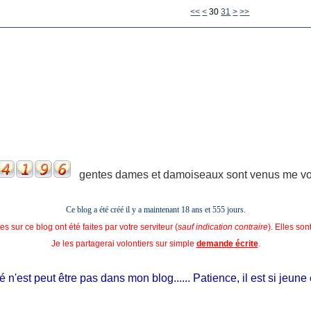
10
20
<<
<
30
31
>
>>
gentes dames et damoiseaux sont venus me voir
Ce blog a été créé il y a maintenant 18 ans et
555 jours.
s sur ce blog ont été faites par votre serviteur (
sauf indication contraire
). Elles so
Je les partagerai volontiers sur simple
demande écrite
.
st peut être pas dans mon blog...... Patience, il est si jeune et il