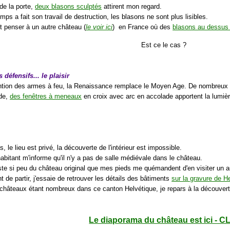
de la porte,
deux blasons sculptés
attirent mon regard.
emps a fait son travail de destruction, les blasons ne sont plus lisibles.
it penser à un autre château (
le voir ici
) en France où des
blasons au dessus 
Est ce le cas ?
défensifs... le plaisir
ention des armes à feu, la Renaissance remplace le Moyen Age. De nombreux 
ade,
des fenêtres à meneaux
en croix avec arc en accolade apportent la lumière
s, le lieu est privé, la découverte de l'intérieur est impossible.
abitant m'informe qu'il n'y a pas de salle médiévale dans le château.
este si peu du château original que mes pieds me quémandent d'en visiter un a
t de partir, j'essaie de retrouver les détails des bâtiments
sur la gravure de He
 châteaux étant nombreux dans ce canton Helvétique, je repars à la découverte
Le diaporama du château est ici - C