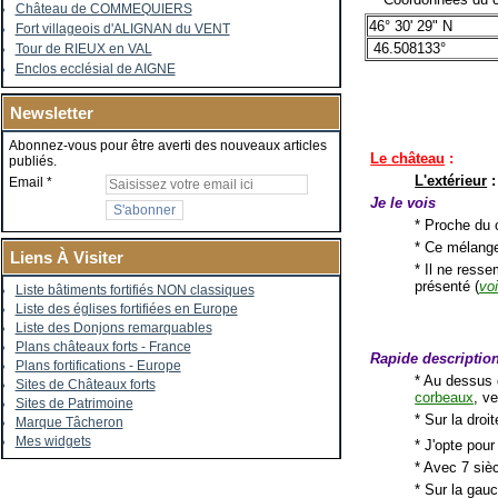
Château de COMMEQUIERS
46° 30' 29" N
Fort villageois d'ALIGNAN du VENT
46.508133°
Tour de RIEUX en VAL
Enclos ecclésial de AIGNE
Newsletter
Abonnez-vous pour être averti des nouveaux articles
Le château
:
publiés.
L'extérieur
:
Email
Je le vois
* Proche du c
* Ce mélange
Liens À Visiter
* Il ne resse
présenté (
voi
Liste bâtiments fortifiés NON classiques
Liste des églises fortifiées en Europe
Liste des Donjons remarquables
Plans châteaux forts - France
Rapide descriptio
Plans fortifications - Europe
* Au dessus d
Sites de Châteaux forts
corbeaux
, v
Sites de Patrimoine
* Sur la dro
Marque Tâcheron
Mes widgets
* J'opte pour
* Avec 7 sièc
* Sur la gau