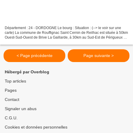
Département : 24 - DORDOGNE Le bourg : Situation : (--> le voir sur une
carte) La commune de Rouffignac Saint Cernin de Reilhac est située à 50km
Ouest-Sud-Ouest de Brive La Gaillarde, à 30km au Sud-Est de Périgueux et
à 25km au Nord-Nord-Ouest des Eyzies...
< Page précédente
Page suivante >
Hébergé par Overblog
Top articles
Pages
Contact
Signaler un abus
C.G.U.
Cookies et données personnelles