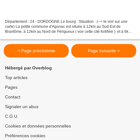
Département : 24 - DORDOGNE Le bourg : Situation : (--> le voir sur une
carte) La petite commune d'Agonac est située à 12km au Sud-Est de
Brantôme, à 12km au Nord de Périgueux ( voir cette cité fortifiée ). et à 6km
au Nord-Est de Château-L'évêque. Coordonnées...
< Page précédente
Page suivante >
Hébergé par Overblog
Top articles
Pages
Contact
Signaler un abus
C.G.U.
Cookies et données personnelles
Préférences cookies