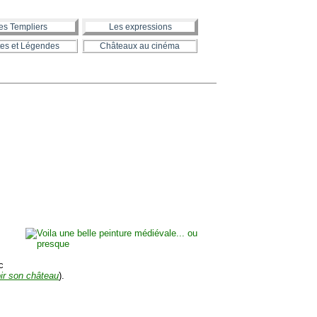
es Templiers
Les expressions
es et Légendes
Châteaux au cinéma
c
ir son château
).