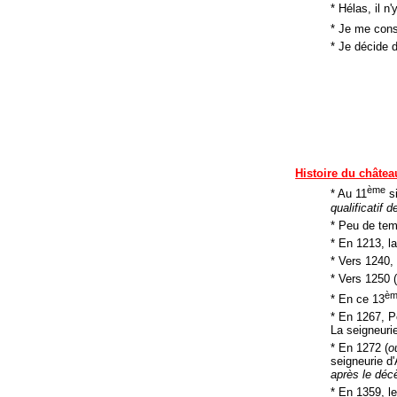
* Hélas, il n
* Je me cons
* Je décide 
Histoire du châtea
ème
* Au 11
si
qualificatif 
* Peu de temp
* En 1213, la
* Vers 1240,
* Vers 1250 
è
* En ce 13
* En 1267, P
La seigneuri
* En 1272 (
o
seigneurie d'
après le décè
* En 1359, le