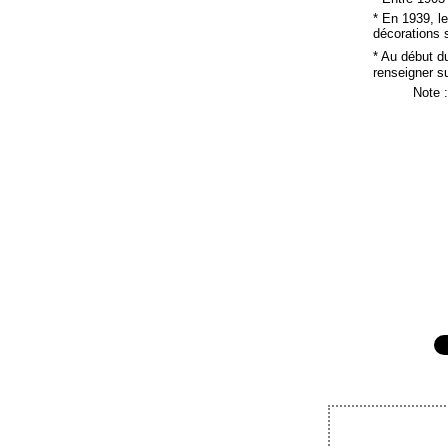
* En 1939, l
décorations s
* Au début d
renseigner su
Note 