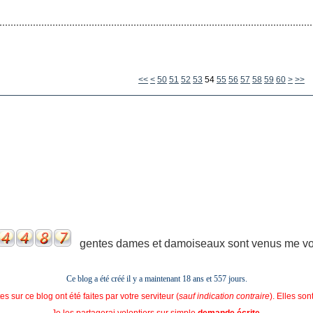
10
20
30
40
<<
<
50
51
52
53
54
55
56
57
58
59
60
>
>>
gentes dames et damoiseaux sont venus me voir
Ce blog a été créé il y a maintenant 18 ans et
557 jours.
s sur ce blog ont été faites par votre serviteur (
sauf indication contraire
). Elles so
Je les partagerai volontiers sur simple
demande écrite
.