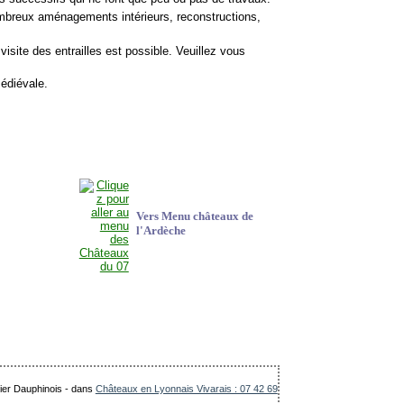
nombreux aménagements intérieurs, reconstructions,
 visite des entrailles est possible. Veuillez vous
médiévale.
Vers Menu châteaux de
l'Ardèche
lier Dauphinois
-
dans
Châteaux en Lyonnais Vivarais : 07 42 69