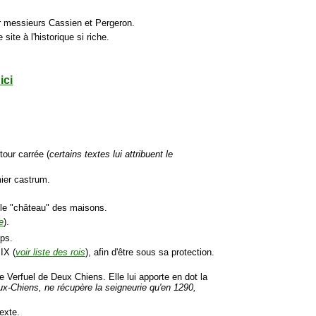
r messieurs Cassien et Pergeron.
 site à l'historique si riche.
ici
tour carrée (
certains textes lui attribuent le
mier castrum.
 le "château" des maisons.
e
).
Aps.
IX (
voir liste des rois
), afin d'être sous sa protection.
Verfuel de Deux Chiens. Elle lui apporte en dot la
eux-Chiens, ne récupère la seigneurie qu'en 1290,
exte.