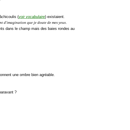
âchicoulis (
voir vocabulaire
) existaient.
ant d'imagination que je doute de mes yeux
.
inants dans le champ mais des baies rondes au
 donnent une ombre bien agréable.
paravant ?