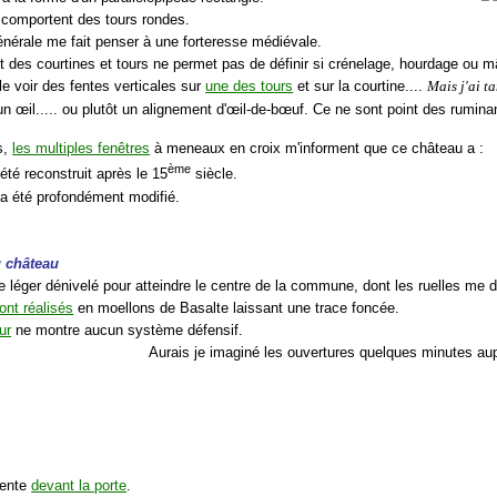
comportent des tours rondes.
énérale me fait penser à une forteresse médiévale.
t des courtines et tours ne permet pas de définir si crénelage, hourdage ou m
le voir des fentes verticales sur
une des tours
et sur la courtine....
Mais j'ai t
. un œil..... ou plutôt un alignement d'œil-de-bœuf. Ce ne sont point des rum
s,
les multiples fenêtres
à meneaux en croix m'informent que ce château a :
ème
 été reconstruit après le 15
siècle.
 a été profondément modifié.
 château
le léger dénivelé pour atteindre le centre de la commune, dont les ruelles me
ont réalisés
en moellons de Basalte laissant une trace foncée.
ur
ne montre aucun système défensif.
Aurais je imaginé les ouvertures quelques minutes au
sente
devant la porte
.