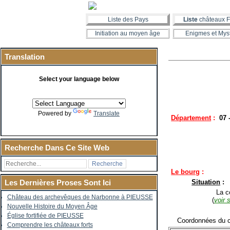
Liste des Pays
Liste
châteaux F
Initiation au moyen âge
Enigmes et Mys
Translation
Select your language below
Powered by
Translate
Département
:
07 
Recherche Dans Ce Site Web
Le bourg
:
Situation
:
Les Dernières Proses Sont Ici
La co
Château des archevêques de Narbonne à PIEUSSE
(
voir 
Nouvelle Histoire du Moyen Âge
Église fortifiée de PIEUSSE
Coordonnées du c
Comprendre les châteaux forts