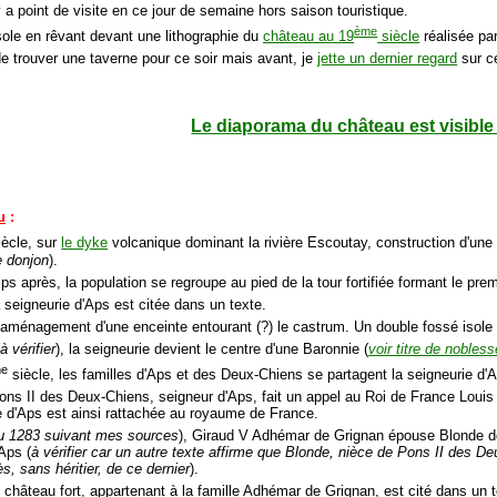
'y a point de visite en ce jour de semaine hors saison touristique.
ème
ole en rêvant devant une lithographie du
château au 19
siècle
réalisée pa
de trouver une taverne pour ce soir mais avant, je
jette un dernier regard
sur ce
Le diaporama du château est visible 
u
:
ècle, sur
le dyke
volcanique dominant la rivière Escoutay, construction d'une 
de donjon
).
s après, la population se regroupe au pied de la tour fortifiée formant le pre
 seigneurie d'Aps est citée dans un texte.
 aménagement d'une enceinte entourant (?) le castrum. Un double fossé isole
(
à vérifier
), la seigneurie devient le centre d'une Baronnie (
voir titre de nobless
me
siècle, les familles d'Aps et des Deux-Chiens se partagent la seigneurie d'
ons II des Deux-Chiens, seigneur d'Aps, fait un appel au Roi de France Louis 
e d'Aps est ainsi rattachée au royaume de France.
u 1283 suivant mes sources
), Giraud V Adhémar de Grignan épouse Blonde de 
Aps (
à vérifier car un autre texte affirme que Blonde, nièce de Pons II des D
s, sans héritier, de ce dernier
).
 château fort, appartenant à la famille Adhémar de Grignan, est cité dans un t