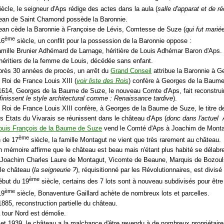
ècle, le seigneur d'Aps rédige des actes dans la aula (
salle d'apparat et de r
ean de Saint Chamond possède la Baronnie.
ean cède la Baronnie à Françoise de Lévis, Comtesse de Suze (
qui fut mari
ème
16
siècle, un conflit pour la possession de la Baronnie oppose :
famille Brunier Adhémard de Larnage, héritière de Louis Adhémar Baron d'Aps.
 héritiers de la femme de Louis, décédée sans enfant.
près 30 années de procès, un arrêt du
Grand Conseil
attribue la Baronnie à 
 Roi de France Louis XIII (
voir liste des Rois
) confère à Georges de la Baume
e 1614, Georges de la Baume de Suze, le nouveau Comte d'Aps, fait reconstruir
éfinissent le style architectural comme : Renaissance tardive
).
e Roi de France Louis XIII confère, à Georges de la Baume de Suze, le titre d
es Etats du Vivarais se réunissent dans le château d'Aps (
donc dans l'actuel 
ouis François de la Baume de Suze
vend le Comté d'Aps à Joachim de Monta
ème
n de 17
siècle, la famille Montagut ne vient que très rarement au château.
n mémoire affirme que le château est beau mais n'étant plus habité se délabr
 Joachim Charles Laure de Montagut, Vicomte de Beaune, Marquis de Bozoul
le château (
la seigneurie ?
), réquisitionné par les Révolutionnaires, est divisé
ème
début du 19
siècle, certains des 7 lots sont à nouveau subdivisés pour être
ème
19
siècle, Bonaventure Gaillard achète de nombreux lots et parcelles.
 1885, reconstruction partielle du château.
 tour Nord est démolie.
 et 1939, le château a la malchance d'être revendu à de nombreux propriétair