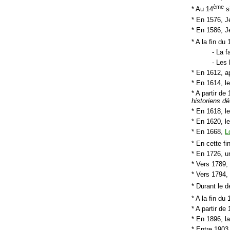
ème
* Au 14
si
* En 1576, J
* En 1586, J
* A la fin du 
- La 
- Les
* En 1612, a
* En 1614, le
* A partir d
historiens d
* En 1618, l
* En 1620, l
* En 1668,
L
* En cette fi
* En 1726, u
* Vers 1789,
* Vers 1794, 
* Durant le 
* A la fin du 
* A partir de
* En 1896, la
* Entre 1903