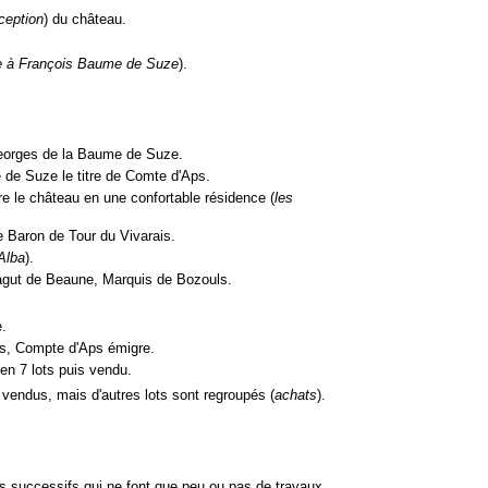
éception
) du château.
ée à François Baume de Suze
).
Georges de la Baume de Suze.
 de Suze le titre de Comte d'Aps.
e le château en une confortable résidence (
les
e Baron de Tour du Vivarais.
Alba
).
gut de Beaune, Marquis de Bozouls.
e.
s, Compte d'Aps émigre.
 en 7 lots puis vendu.
 vendus, mais d'autres lots sont regroupés (
achats
).
es successifs qui ne font que peu ou pas de travaux.