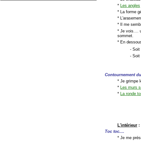
*
Les angles
* La forme g
* L'arasemen
* Il me semb
* Je vois...
sommet.
* En dessou
- Soit
- Soit
Contournement du
* Je grimpe 
*
Les murs s
*
La ronde to
L'intérieur
:
Toc toc....
* Je me pré