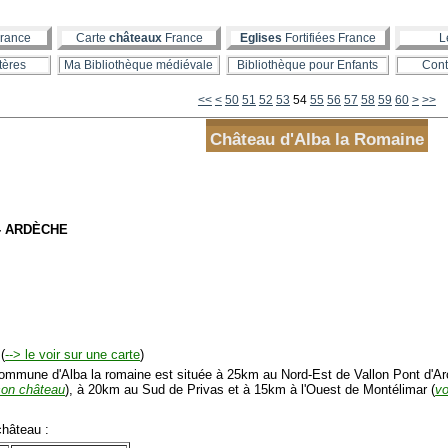
rance
Carte
châteaux
France
Eglises
Fortifiées France
L
tères
Ma Bibliothèque médiévale
Bibliothèque pour Enfants
Cont
10
20
30
40
<<
<
50
51
52
53
54
55
56
57
58
59
60
>
>>
Château d'Alba la Romaine
- ARDÈCHE
(
--> le voir sur une carte
)
mmune d'Alba la romaine est située à 25km au Nord-Est de Vallon Pont d'Ar
son château
), à 20km au Sud de Privas et à 15km à l'Ouest de Montélimar (
vo
hâteau :