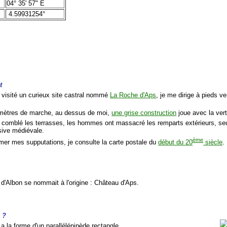
04° 35' 57" E
4.59931254°
t
r visité un curieux site castral nommé
La Roche d'Aps
, je me dirige à pieds v
 mètres de marche, au dessus de moi,
une grise construction
joue avec la vert
 comblé les terrasses, les hommes ont massacré les remparts extérieurs, seu
ive médiévale.
ème
rmer mes supputations, je consulte la carte postale du
début du 20
siècle
.
 d'Albon se nommait à l'origine : Château d'Aps.
n ?
a la forme d'un parallélépipède rectangle.