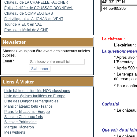
44° 33' 17" N
Château de LA CHAPELLE FAUCHER
Église fortifiée de COUSSAC-BONNEVAL
44.55485286°
Château de COMMEQUIERS
Fort villageois d'ALIGNAN du VENT
Tour de RIEUX en VAL
Enclos ecclésial de AIGNE
Le château
:
Newsletter
L'extérieur
:
La questionnemen
Abonnez-vous pour être averti des nouveaux articles
publiés.
* Après avoi
Email
L'Escoutay.
* Après 500
* Le temps a
défense pass
Liens À Visiter
* Pour confi
Liste bâtiments fortifiés NON classiques
Liste des églises fortifiées en Europe
Liste des Donjons remarquables
Curiosité
Plans châteaux forts - France
* Le château
Plans fortifications - Europe
Sites de Châteaux forts
Sites de Patrimoine
Marque Tâcheron
Que voir de si loi
Mes widgets
* Le château 