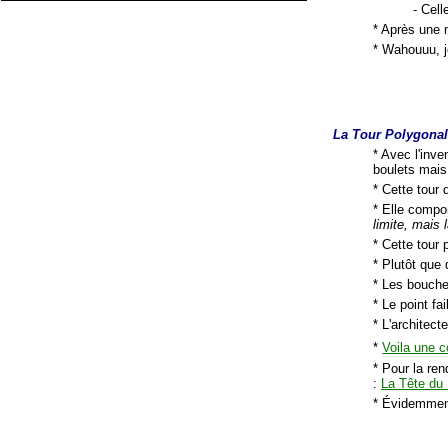
- Cell
* Après une m
* Wahouuu, j
La Tour Polygona
* Avec l'inve
boulets mais
* Cette tour 
* Elle compo
limite, mais l
* Cette tour
* Plutôt que 
* Les bouche
* Le point fa
* L'architec
*
Voila une c
* Pour la re
:
La Tête du 
* Évidemment