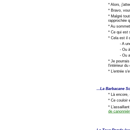
* Alors, j'at
* Bravo, vous
* Malgré tout
rapprochée qu
* Au sommet 
* Ce qui est 
* Cela est il 
- A un
- Ou 
- Ou 
* Je pourrais
l'intérieur d
* L'entrée s'e
...La Barbacane So
* Là encore,
* Ce couloir 
* L'assaillan
de canonniè