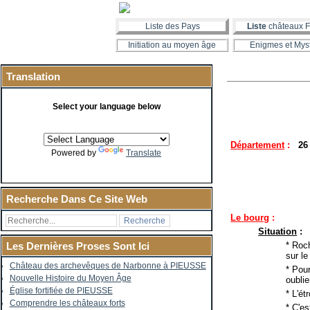
Liste des Pays
Liste
châteaux F
Initiation au moyen âge
Enigmes et Mys
Translation
Select your language below
Département
:
26
Powered by
Translate
Recherche Dans Ce Site Web
Le bourg
:
Situation
:
* Roc
Les Dernières Proses Sont Ici
sur l
Château des archevêques de Narbonne à PIEUSSE
* Pour
Nouvelle Histoire du Moyen Âge
oubli
Église fortifiée de PIEUSSE
* L'ét
Comprendre les châteaux forts
* C'e