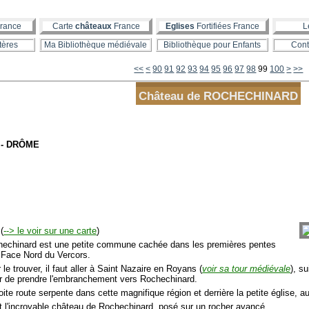
rance
Carte
châteaux
France
Eglises
Fortifiées France
L
tères
Ma Bibliothèque médiévale
Bibliothèque pour Enfants
Cont
10
20
30
40
50
60
70
80
<<
<
90
91
92
93
94
95
96
97
98
99
100
>
>>
Château de ROCHECHINARD
 - DRÔME
(
--> le voir sur une carte
)
hechinard est une petite commune cachée dans les premières pentes
e Face Nord du Vercors.
 le trouver, il faut aller à Saint Nazaire en Royans (
voir sa tour médiévale
), s
er de prendre l'embranchement vers Rochechinard.
roite route serpente dans cette magnifique région et derrière la petite église, a
st l'incroyable château de Rochechinard, posé sur un rocher avancé.