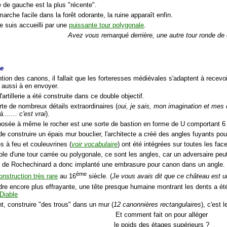
e de gauche est la plus "récente".
arche facile dans la forêt odorante, la ruine apparaît enfin.
e suis accueilli par une
puissante tour polygonale
.
Avez vous remarqué derrière, une autre tour ronde de
le
ntion des canons, il fallait que les forteresses médiévales s'adaptent à recevo
 aussi à en envoyer.
d'artillerie a été construite dans ce double objectif.
rte de nombreux détails extraordinaires (
oui, je sais, mon imagination et mes q
à....... c'est vrai
).
 posée à même le rocher est une sorte de bastion en forme de U comportant 6 
de construire un épais mur bouclier, l'architecte a créé des angles fuyants pou
s à feu et couleuvrines (
voir vocabulaire
) ont été intégrées sur toutes les fac
ible d'une tour carrée ou polygonale, ce sont les angles, car un adversaire peu
te de Rochechinard a donc implanté une embrasure pour canon dans un angle.
ème
onstruction très rare
au 16
siècle. (
Je vous avais dit que ce château est u
ndre encore plus effrayante, une tête presque humaine montrant les dents a 
Diable
, construire "des trous" dans un mur (
12 canonnières rectangulaires
), c'est l
Et comment fait on pour alléger
le poids des étages supérieurs ?