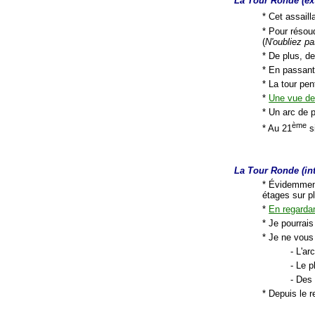
La Tour Ronde (ext
* Cet assaill
* Pour résoud
(
N'oubliez pas
* De plus, d
* En passant 
* La tour pen
*
Une vue dep
* Un arc de p
ème
* Au 21
si
La Tour Ronde (int
* Évidemment
étages sur pl
*
En regardan
* Je pourrais
* Je ne vous
- L'ar
- Le p
- Des
* Depuis le 