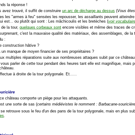
tends la réponse !
 avez trouvé, il suffit de construire
un arc de décharge au dessus
(
Vous êtes
es les "armes à feu" sensées les repousser, les assaillants peuvent atteindre 
i est... ou plutôt qui sont : Les mâchicoulis et les bretèches (
voir vocabulair
de la tour,
quelques corbeaux sont
encore visibles et même des traces de c
surprenant, c'est la mauvaise qualité des matériaux, des assemblages, de la ta
du :
e construction hâtive ?
à un manque de moyen financier de ses propriétaires ?
aux multiples réparations suite aux nombreuses attaques subit par ce château 
 vous parler de cette tour pendant des heures tant elle est magnifique, mais po
u château.
ffectue à droite de la tour polygonale. Et......
uricière
 ce château comporte un piège pour les attaquants.
est une sorte de sas (
certains médiévistes le nomment : Barbacane-souricièr
t se retrouve sous le feu d'un des pans de la tour polygonale, mais en plus s
res
.