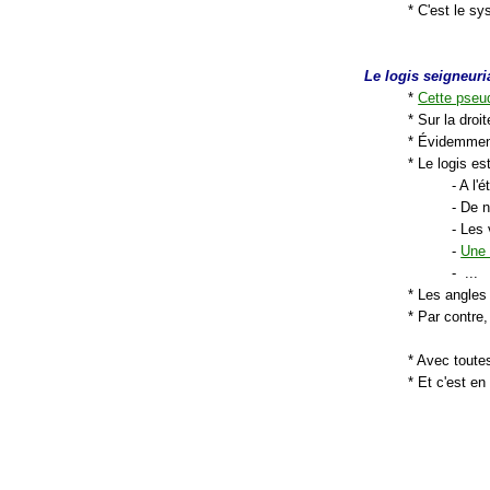
* C'est le sy
Le logis seigneuri
*
Cette pseu
* Sur la droi
* Évidemment
* Le logis e
- A l'
- De 
- Les 
-
Une
- ...
* Les angles 
* Par contre,
* Avec toute
* Et c'est e