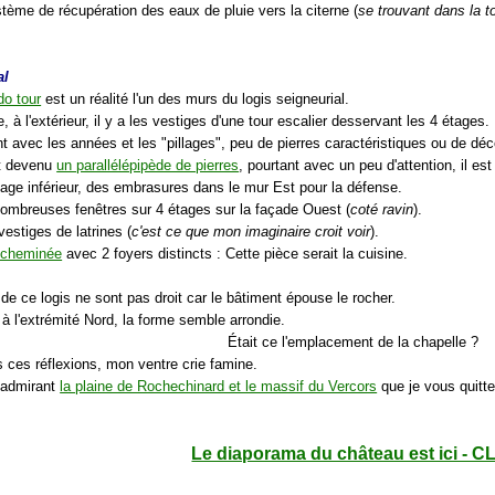
stème de récupération des eaux de pluie vers la citerne (
se trouvant dans la t
al
do tour
est un réalité l'un des murs du logis seigneurial.
te, à l'extérieur, il y a les vestiges d'une tour escalier desservant les 4 étages.
 avec les années et les "pillages", peu de pierres caractéristiques ou de déco
st devenu
un parallélépipède de pierres
, pourtant avec un peu d'attention, il est
étage inférieur, des embrasures dans le mur Est pour la défense.
nombreuses fenêtres sur 4 étages sur la façade Ouest (
coté ravin
).
vestiges de latrines (
c'est ce que mon imaginaire croit voir
).
 cheminée
avec 2 foyers distincts : Cette pièce serait la cuisine.
de ce logis ne sont pas droit car le bâtiment épouse le rocher.
 à l'extrémité Nord, la forme semble arrondie.
Était ce l'emplacement de la chapelle ?
s ces réflexions, mon ventre crie famine.
n admirant
la plaine de Rochechinard et le massif du Vercors
que je vous quitte
Le diaporama du château est ici - C