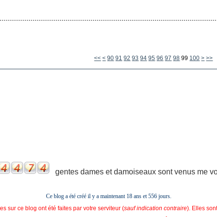
10
20
30
40
50
60
70
80
<<
<
90
91
92
93
94
95
96
97
98
99
100
>
>>
gentes dames et damoiseaux sont venus me voir
Ce blog a été créé il y a maintenant 18 ans et
556 jours.
s sur ce blog ont été faites par votre serviteur (
sauf indication contraire
). Elles so