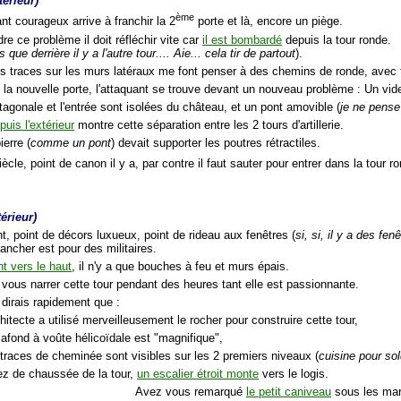
érieur)
ème
ant courageux arrive à franchir la 2
porte et là, encore un piège.
re ce problème il doit réfléchir vite car
il est bombardé
depuis la tour ronde.
 que derrière il y a l'autre tour.... Aie... cela tir de partout
).
es traces sur les murs latéraux me font penser à des chemins de ronde, avec 
la nouvelle porte, l'attaquant se trouve devant un nouveau problème : Un vide
tagonale et l'entrée sont isolées du château, et un pont amovible (
je ne pense
uis l'extérieur
montre cette séparation entre les 2 tours d'artillerie.
ierre (
comme un pont
) devait supporter les poutres rétractiles.
ècle, point de canon il y a, par contre il faut sauter pour entrer dans la tour ro
érieur)
, point de décors luxueux, point de rideau aux fenêtres (
si, si, il y a des fe
ancher est pour des militaires.
t vers le haut
, il n'y a que bouches à feu et murs épais.
 vous narrer cette tour pendant des heures tant elle est passionnante.
 dirais rapidement que :
chitecte a utilisé merveilleusement le rocher pour construire cette tour,
lafond à voûte hélicoïdale est "magnifique",
 traces de cheminée sont visibles sur les 2 premiers niveaux (
cuisine pour so
rez de chaussée de la tour,
un escalier étroit monte
vers le logis.
Avez vous remarqué
le petit caniveau
sous les ma