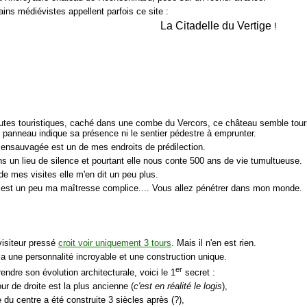
ains médiévistes appellent parfois ce site :
La Citadelle du Vertige
!
outes touristiques, caché dans une combe du Vercors, ce château semble tourne
 panneau indique sa présence ni le sentier pédestre à emprunter.
e ensauvagée est un de mes endroits de prédilection.
ns un lieu de silence et pourtant elle nous conte 500 ans de vie tumultueuse.
de mes visites elle m'en dit un peu plus.
e est un peu ma maîtresse complice.... Vous allez pénétrer dans mon monde.
 visiteur pressé
croit voir uniquement 3 tours
. Mais il n'en est rien.
 a une personnalité incroyable et une construction unique.
er
ndre son évolution architecturale, voici le 1
secret :
our de droite est la plus ancienne (
c'est en réalité le logis
),
e du centre a été construite 3 siècles après (?),