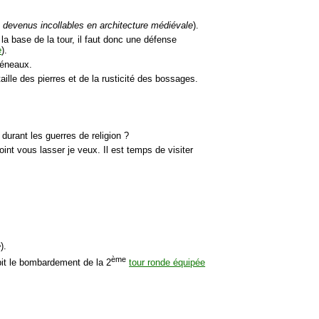
 devenus incollables en architecture médiévale
).
la base de la tour, il faut donc une défense
e
).
réneaux.
ille des pierres et de la rusticité des bossages.
durant les guerres de religion ?
int vous lasser je veux. Il est temps de visiter
e
).
ème
ubit le bombardement de la 2
tour ronde équipée