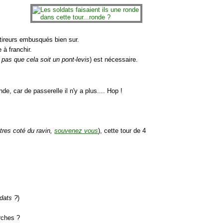
tireurs embusqués bien sur.
 à franchir.
 pas que cela soit un pont-levis
) est nécessaire.
nde, car de passerelle il n'y a plus.... Hop !
nêtres coté du ravin,
souvenez vous
), cette tour de 4
ldats ?
)
rches ?