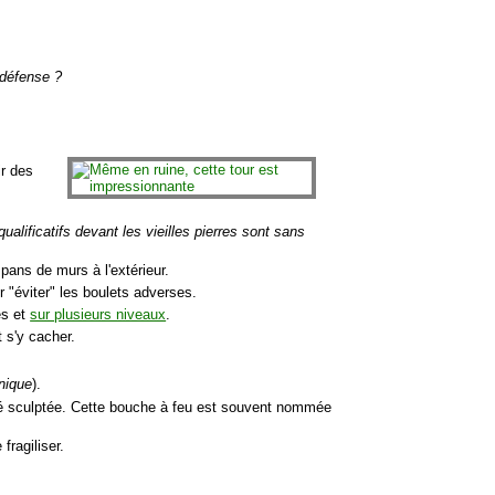
 défense ?
ir des
ualificatifs devant les vieilles pierres sont sans
pans de murs à l'extérieur.
r "éviter" les boulets adverses.
es et
sur plusieurs niveaux
.
t s'y cacher.
nique
).
été sculptée. Cette bouche à feu est souvent nommée
e fragiliser.