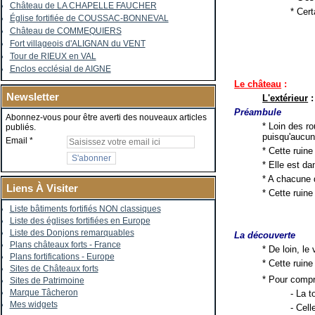
Château de LA CHAPELLE FAUCHER
* Cert
Église fortifiée de COUSSAC-BONNEVAL
Château de COMMEQUIERS
Fort villageois d'ALIGNAN du VENT
Tour de RIEUX en VAL
Enclos ecclésial de AIGNE
Le château
:
Newsletter
L'extérieur
:
Préambule
Abonnez-vous pour être averti des nouveaux articles
* Loin des r
publiés.
puisqu'aucun
Email
* Cette ruin
* Elle est da
* A chacune 
Liens À Visiter
* Cette ruin
Liste bâtiments fortifiés NON classiques
Liste des églises fortifiées en Europe
Liste des Donjons remarquables
La découverte
Plans châteaux forts - France
* De loin, le
Plans fortifications - Europe
* Cette ruine
Sites de Châteaux forts
* Pour compre
Sites de Patrimoine
Marque Tâcheron
- La t
Mes widgets
- Cell