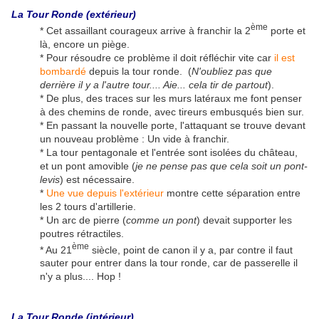
La Tour Ronde (extérieur)
ème
* Cet assaillant courageux arrive à franchir la 2
porte et
là, encore un piège.
* Pour résoudre ce problème il doit réfléchir vite car
il est
bombardé
depuis la tour ronde. (
N'oubliez pas que
derrière il y a l'autre tour.... Aie... cela tir de partout
).
* De plus, des traces sur les murs latéraux me font penser
à des chemins de ronde, avec tireurs embusqués bien sur.
* En passant la nouvelle porte, l'attaquant se trouve devant
un nouveau problème : Un vide à franchir.
* La tour pentagonale et l'entrée sont isolées du château,
et un pont amovible (
je ne pense pas que cela soit un pont-
levis
) est nécessaire.
*
Une vue depuis l'extérieur
montre cette séparation entre
les 2 tours d'artillerie.
* Un arc de pierre (
comme un pont
) devait supporter les
poutres rétractiles.
ème
* Au 21
siècle, point de canon il y a, par contre il faut
sauter pour entrer dans la tour ronde, car de passerelle il
n'y a plus.... Hop !
La Tour Ronde (intérieur)