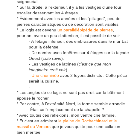
seigneurial.
* Sur la droite, à l'extérieur, il y a les vestiges d'une tour
escalier desservant les 4 étages.
* Évidemment avec les années et les "pillages", peu de
pierres caractéristiques ou de décoration sont visibles.
* Le logis est devenu
un parallélépipède de pierres
,
pourtant avec un peu d'attention, il est possible de voir :
- A l'étage inférieur, des embrasures dans le mur Est
pour la défense.
- De nombreuses fenêtres sur 4 étages sur la façade
Ouest (
coté ravin
).
- Les vestiges de latrines (
c'est ce que mon
imaginaire croit voir
).
-
Une cheminée
avec 2 foyers distincts : Cette pièce
serait la cuisine.
- ...
* Les angles de ce logis ne sont pas droit car le bâtiment
épouse le rocher.
* Par contre, à l'extrémité Nord, la forme semble arrondie.
Était ce l'emplacement de la chapelle ?
* Avec toutes ces réflexions, mon ventre crie famine.
* Et c'est en admirant
la plaine de Rochechinard et le
massif du Vercors
que je vous quitte pour une collation
bien méritée.