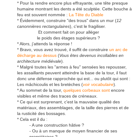
* Pour la rendre encore plus effrayante, une tête presque
humaine montrant les dents a été sculptée. Cette bouche à
feu est souvent nommée :
La Tête du Diable
* Évidemment, construire "des trous" dans un mur (
12
canonnières rectangulaires
), c'est le fragiliser.
Et comment fait on pour alléger
le poids des étages supérieurs ?
* Alors, j'attends la réponse !
* Bravo, vous avez trouvé, il suffit de construire
un arc de
décharge au dessus
(
Vous êtes devenus incollables en
architecture médiévale
).
* Malgré toutes les "armes à feu" sensées les repousser,
les assaillants peuvent atteindre la base de la tour, il faut
donc une défense rapprochée qui est... ou plutôt qui sont :
Les mâchicoulis et les bretèches (
voir vocabulaire
).
* Au sommet de la tour,
quelques corbeaux sont
encore
visibles et même des traces de créneaux.
* Ce qui est surprenant, c'est la mauvaise qualité des
matériaux, des assemblages, de la taille des pierres et de
la rusticité des bossages.
* Cela est il du :
- A une construction hâtive ?
- Ou à un manque de moyen financier de ses
propriétaires ?