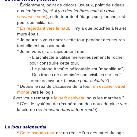
* Évidemment, point de décors luxueux, point de rideau
aux fenêtres (
si, si, il y a des fenêtres coté du ravin,
souvenez vous
), cette tour de 4 étages sur plancher est
pour des militaires.
*
En regardant vers le haut
, il n'y a que bouches à feu et
murs épais.
* Je pourrais vous narrer cette tour pendant des heures
tant elle est passionnante.
* Je ne vous dirais rapidement que :
- L'architecte a utilisé merveilleusement le rocher
pour construire cette tour,
- Le plafond à voûte hélicoïdale est "magnifique",
- Des traces de cheminée sont visibles sur les 2
premiers niveaux (
cuisine pour soldats ?
)
* Depuis le rez de chaussée de la tour,
un escalier étroit
monte
vers le logis.
Avez vous remarqué
le petit caniveau
sous les marches ?
* C'est le système de récupération des eaux de pluie vers
la citerne (
se trouvant dans la tour ronde
).
Le logis seigneurial
*
Cette pseudo tour
est un réalité l'un des murs du logis