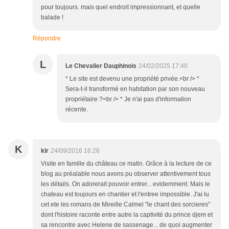
pour toujours. mais quel endroit impressionnant, et quelle
balade !
Répondre
L
Le Chevalier Dauphinois
24/02/2025 17:40
* Le site est devenu une propriété privée.<br /> *
Sera-t-il transformé en habitation par son nouveau
propriétaire ?<br /> * Je n'ai pas d'information
récente.
K
klr
24/09/2016 16:26
Visite en famille du château ce matin. Grâce à la lecture de ce
blog au préalable nous avons pu observer attentivement tous
les détails. On adorerait pouvoir entrer... evidemment. Mais le
chateau est toujours en chantier et l'entree impossible. J'ai lu
cet ete les romans de Mireille Calmel "le chant des sorcieres"
dont l'histoire raconte entre autre la captivité du prince djem et
sa rencontre avec Helene de sassenage... de quoi augmenter