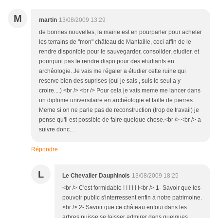
M
martin
13/08/2009 13:29
de bonnes nouvelles, la mairie est en pourparler pour acheter
les terrains de "mon" château de Mantaille, ceci affin de le
rendre disponible pour le sauvegarder, consolider, etudier, et
pourquoi pas le rendre dispo pour des etudiants en
archéologie. Je vais me régaler a étudier cette ruine qui
reserve bien des suprises (oui je sais , suis le seul a y
croire....) <br /> <br /> Pour cela je vais meme me lancer dans
un diplome universitaire en archéologie et taille de pierres.
Meme si on ne parle pas de reconstruction (trop de travail) je
pense qu'il est possible de faire quelque chose.<br /> <br /> a
suivre donc...
Répondre
L
Le Chevalier Dauphinois
13/08/2009 18:25
<br /> C'est formidable ! ! ! ! ! !<br /> 1- Savoir que les
pouvoir public s'interressent enfin à notre patrimoine.
<br /> 2- Savoir que ce château enfoui dans les
arbres puisse se laisser admirer dans quelques