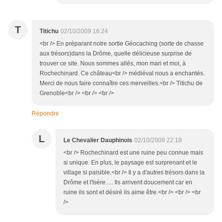
T
Titichu
02/10/2009 16:24
<br /> En préparant notre sortie Géocaching (sorte de chasse
aux trésors)dans la Drôme, quelle délicieuse surprise de
trouver ce site. Nous sommes allés, mon mari et moi, à
Rochechinard. Ce château<br /> médiéval nous a enchantés.
Merci de nous faire connaître ces merveilles.<br /> Titichu de
Grenoble<br /> <br /> <br />
Répondre
L
Le Chevalier Dauphinois
02/10/2009 22:18
<br /> Rochechinard est une ruine peu connue mais
si unique. En plus, le paysage est surprenant et le
village si paisible.<br /> Il y a d'autres trésors dans la
Drôme et l'Isère..... Ils arrivent doucement car en
ruine ils sont et désiré ils aime être.<br /> <br /> <br
/>