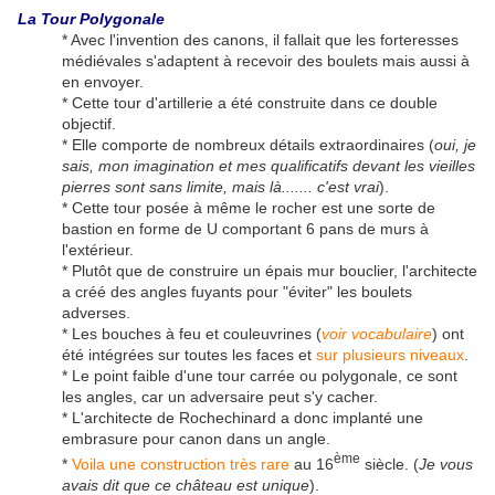
La Tour Polygonale
* Avec l'invention des canons, il fallait que les forteresses
médiévales s'adaptent à recevoir des boulets mais aussi à
en envoyer.
* Cette tour d'artillerie a été construite dans ce double
objectif.
* Elle comporte de nombreux détails extraordinaires (
oui, je
sais, mon imagination et mes qualificatifs devant les vieilles
pierres sont sans limite, mais là....... c'est vrai
).
* Cette tour posée à même le rocher est une sorte de
bastion en forme de U comportant 6 pans de murs à
l'extérieur.
* Plutôt que de construire un épais mur bouclier, l'architecte
a créé des angles fuyants pour "éviter" les boulets
adverses.
* Les bouches à feu et couleuvrines (
voir vocabulaire
) ont
été intégrées sur toutes les faces et
sur plusieurs niveaux
.
* Le point faible d'une tour carrée ou polygonale, ce sont
les angles, car un adversaire peut s'y cacher.
* L'architecte de Rochechinard a donc implanté une
embrasure pour canon dans un angle.
ème
*
Voila une construction très rare
au 16
siècle. (
Je vous
avais dit que ce château est unique
).