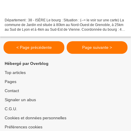
Département : 38 - ISÈRE Le bourg : Situation : (--> le voir sur une carte) La
commune de Jardin est située à 80km au Nord-Ouest de Grenoble, à 25km
au Sud de Lyon et à 4km au Sud-Est de Vienne. Coordonnée du bourg : 45°
30' 03" N 04° 54' 11" E 45.500798°...
< Page précédente
Page suivante >
Hébergé par Overblog
Top articles
Pages
Contact
Signaler un abus
C.G.U.
Cookies et données personnelles
Préférences cookies