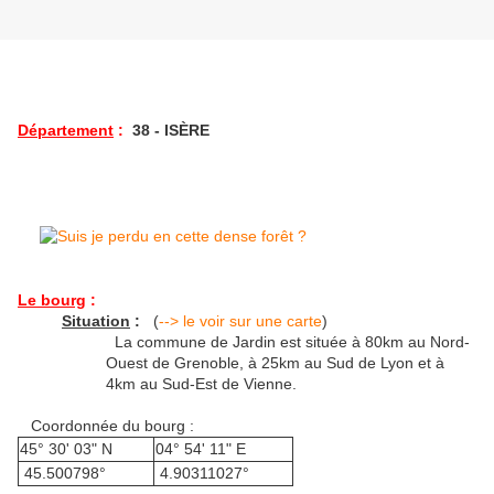
Département
:
38 - ISÈRE
Le bourg
:
Situation
:
(
--> le voir sur une carte
)
La commune de Jardin est située à 80km au Nord-
Ouest de Grenoble, à 25km au Sud de Lyon et à
4km au Sud-Est de Vienne.
Coordonnée du bourg :
45° 30' 03" N
04° 54' 11" E
45.500798°
4.90311027°