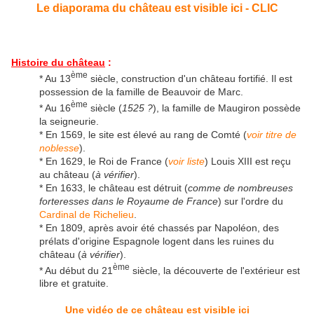
Le diaporama du château est visible ici - CLIC
Histoire du château
:
ème
* Au 13
siècle, construction d'un château fortifié. Il est
possession de la famille de Beauvoir de Marc.
ème
* Au 16
siècle (
1525 ?
), la famille de Maugiron possède
la seigneurie.
* En 1569, le site est élevé au rang de Comté (
voir titre de
noblesse
).
* En 1629, le Roi de France (
voir liste
) Louis XIII est reçu
au château (
à vérifier
).
* En 1633, le château est détruit (
comme de nombreuses
forteresses dans le Royaume de France
) sur l'ordre du
Cardinal de Richelieu
.
* En 1809, après avoir été chassés par Napoléon, des
prélats d'origine Espagnole logent dans les ruines du
château (
à vérifier
).
ème
* Au début du 21
siècle, la découverte de l'extérieur est
libre et gratuite.
Une vidéo de ce château est visible ici