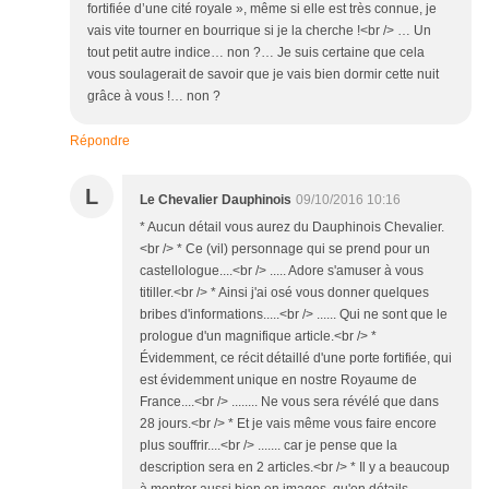
fortifiée d’une cité royale », même si elle est très connue, je
vais vite tourner en bourrique si je la cherche !<br /> … Un
tout petit autre indice… non ?… Je suis certaine que cela
vous soulagerait de savoir que je vais bien dormir cette nuit
grâce à vous !… non ?
Répondre
L
Le Chevalier Dauphinois
09/10/2016 10:16
* Aucun détail vous aurez du Dauphinois Chevalier.
<br /> * Ce (vil) personnage qui se prend pour un
castellologue....<br /> ..... Adore s'amuser à vous
titiller.<br /> * Ainsi j'ai osé vous donner quelques
bribes d'informations.....<br /> ...... Qui ne sont que le
prologue d'un magnifique article.<br /> *
Évidemment, ce récit détaillé d'une porte fortifiée, qui
est évidemment unique en nostre Royaume de
France....<br /> ........ Ne vous sera révélé que dans
28 jours.<br /> * Et je vais même vous faire encore
plus souffrir....<br /> ....... car je pense que la
description sera en 2 articles.<br /> * Il y a beaucoup