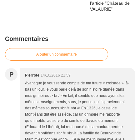
Commentaires
Ajouter un commentaire
P
Pierrote
14/10/2016 21:59
Avant que je vous rende compte de ma future « croisade » là-
bas un jour, je vous parle déjà de son histoire glanée dans
mes grimoires : <br /> En fait, il semble que nous ayons les
mêmes renseignements, sans, je pense, qu’ils proviennent
des mêmes sources.<br /> <br /> En 1326, le castel de
Montléans dut être assiégé, car un grimoire me rapporte
qu’un noble, au servie du comte de Savoie du moment
(Edouard le Libéral), fut remboursé de sa monture perdue
devant Montléans.<br /> <br /> La famille de Beauvoir de
Marc m’est connue.<br /> ... Si je ne me fourvoie mie, elle a