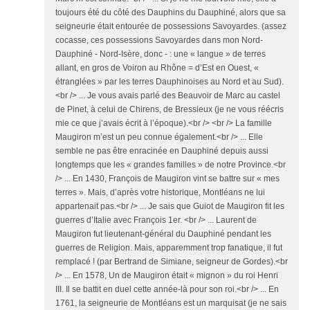
toujours été du côté des Dauphins du Dauphiné, alors que sa
seigneurie était entourée de possessions Savoyardes. (assez
cocasse, ces possessions Savoyardes dans mon Nord-
Dauphiné - Nord-Isère, donc - : une « langue » de terres
allant, en gros de Voiron au Rhône = d’Est en Ouest, «
étranglées » par les terres Dauphinoises au Nord et au Sud).
<br /> ... Je vous avais parlé des Beauvoir de Marc au castel
de Pinet, à celui de Chirens, de Bressieux (je ne vous réécris
mie ce que j’avais écrit à l’époque).<br /> <br /> La famille
Maugiron m’est un peu connue également.<br /> ... Elle
semble ne pas être enracinée en Dauphiné depuis aussi
longtemps que les « grandes familles » de notre Province.<br
/> ... En 1430, François de Maugiron vint se battre sur « mes
terres ». Mais, d’après votre historique, Montléans ne lui
appartenait pas.<br /> ... Je sais que Guiot de Maugiron fit les
guerres d’Italie avec François 1er. <br /> ... Laurent de
Maugiron fut lieutenant-général du Dauphiné pendant les
guerres de Religion. Mais, apparemment trop fanatique, il fut
remplacé ! (par Bertrand de Simiane, seigneur de Gordes).<br
/> ... En 1578, Un de Maugiron était « mignon » du roi Henri
III. Il se battit en duel cette année-là pour son roi.<br /> ... En
1761, la seigneurie de Montléans est un marquisat (je ne sais