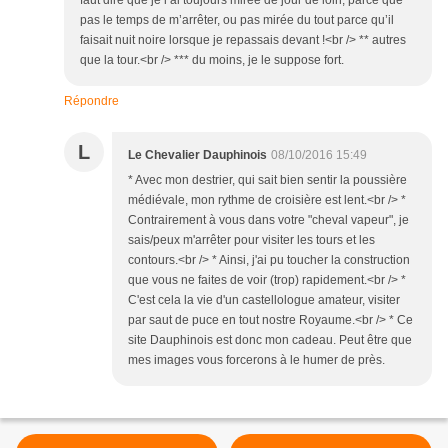
faut dire que je l’ai toujours mirée de jour de loin, parce que
pas le temps de m’arrêter, ou pas mirée du tout parce qu’il
faisait nuit noire lorsque je repassais devant !<br /> ** autres
que la tour.<br /> *** du moins, je le suppose fort.
Répondre
L
Le Chevalier Dauphinois
08/10/2016 15:49
* Avec mon destrier, qui sait bien sentir la poussière
médiévale, mon rythme de croisière est lent.<br /> *
Contrairement à vous dans votre "cheval vapeur", je
sais/peux m'arrêter pour visiter les tours et les
contours.<br /> * Ainsi, j'ai pu toucher la construction
que vous ne faites de voir (trop) rapidement.<br /> *
C'est cela la vie d'un castellologue amateur, visiter
par saut de puce en tout nostre Royaume.<br /> * Ce
site Dauphinois est donc mon cadeau. Peut être que
mes images vous forcerons à le humer de près.