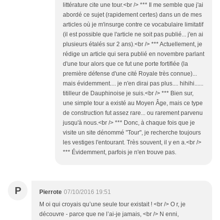
littérature cite une tour.<br /> *** Il me semble que j'ai
abordé ce sujet (rapidement certes) dans un de mes
articles où je m'insurge contre ce vocabulaire limitatif
(il est possible que l'article ne soit pas publié... j'en ai
plusieurs étalés sur 2 ans).<br /> *** Actuellement, je
rédige un article qui sera publié en novembre parlant
d'une tour alors que ce fut une porte fortifiée (la
première défense d'une cité Royale très connue)...
mais évidemment.... je n'en dirai pas plus.... hihihi......
titilleur de Dauphinoise je suis.<br /> *** Bien sur,
une simple tour a existé au Moyen Âge, mais ce type
de construction fut assez rare... ou rarement parvenu
jusqu'à nous.<br /> *** Donc, à chaque fois que je
visite un site dénommé "Tour", je recherche toujours
les vestiges l'entourant. Très souvent, il y en a.<br />
*** Évidemment, parfois je n'en trouve pas.
P
Pierrote
07/10/2016 19:51
M oi qui croyais qu’une seule tour existait ! <br /> O r, je
découvre - parce que ne l’ai-je jamais, <br /> N enni,