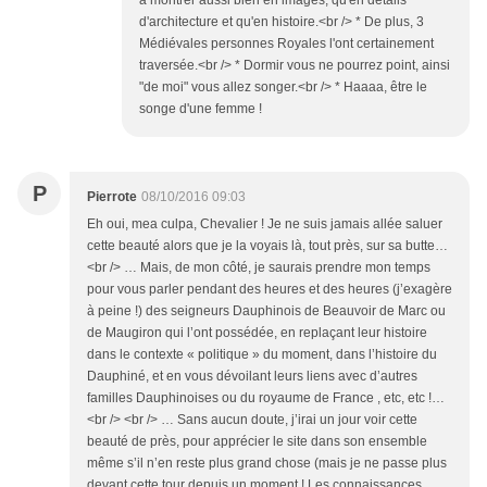
à montrer aussi bien en images, qu'en détails
d'architecture et qu'en histoire.<br /> * De plus, 3
Médiévales personnes Royales l'ont certainement
traversée.<br /> * Dormir vous ne pourrez point, ainsi
"de moi" vous allez songer.<br /> * Haaaa, être le
songe d'une femme !
P
Pierrote
08/10/2016 09:03
Eh oui, mea culpa, Chevalier ! Je ne suis jamais allée saluer
cette beauté alors que je la voyais là, tout près, sur sa butte…
<br /> … Mais, de mon côté, je saurais prendre mon temps
pour vous parler pendant des heures et des heures (j’exagère
à peine !) des seigneurs Dauphinois de Beauvoir de Marc ou
de Maugiron qui l’ont possédée, en replaçant leur histoire
dans le contexte « politique » du moment, dans l’histoire du
Dauphiné, et en vous dévoilant leurs liens avec d’autres
familles Dauphinoises ou du royaume de France , etc, etc !…
<br /> <br /> … Sans aucun doute, j’irai un jour voir cette
beauté de près, pour apprécier le site dans son ensemble
même s’il n’en reste plus grand chose (mais je ne passe plus
devant cette tour depuis un moment ! Les connaissances