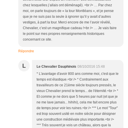
chez lesquelles j’allais ont déménagé). <br /> … Par chez
moi, on parle toujours de « la tour Montléans », et je pense
que je ne suis pas la seule à ignorer qu’il y avait d’autres
vestiges, à part la tour. Merci encore de me l’avoir révélé,
Chevalier, c’est un magnifique cadeau !<br /> … Je vais faire
le point sur mes propres renseignements historiques
concernant ce site.
Répondre
L
Le Chevalier Dauphinois
08/10/2016 15:48
* L'avantage d'avoir 800 ans comme moi, c'est que le
temps est élastique.<br /> * Contrairement aux
travailleurs de ce 21ème siècle toujours pressés, le
vieux Chevalier prend le temps... de l'éternité.<br /> *
Et comme je ne dors que 5 heures par nuit (et que je
ne me lave jamais... hihihi), cela me fait encore plus
de temps pour voir les ruines.<br /> *** Le mot "Tour"
est trop souvent usité en notre siècle pour désigner
une construction médiévale plus importante.<br />
*** Très souvent je vois un château, alors que la