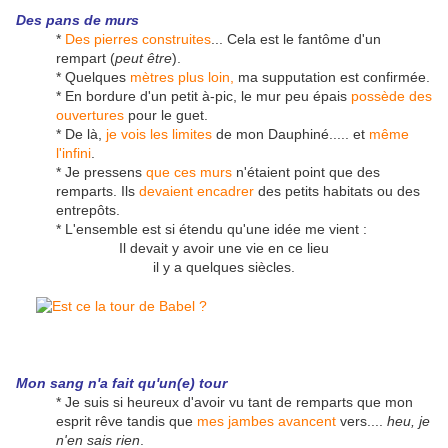
Des pans de murs
*
Des pierres construites
... Cela est le fantôme d'un
rempart (
peut être
).
* Quelques
mètres plus loin,
ma supputation est confirmée.
* En bordure d'un petit à-pic, le mur peu épais
possède des
ouvertures
pour le guet.
* De là,
je vois
les limites
de mon Dauphiné..... et
même
l'infini
.
* Je pressens
que ces murs
n'étaient point que des
remparts. Ils
devaient encadrer
des petits habitats ou des
entrepôts.
* L'ensemble est si étendu qu'une idée me vient :
Il devait y avoir une vie en ce lieu
il y a quelques siècles.
Mon sang n'a fait qu'un(e) tour
* Je suis si heureux d'avoir vu tant de remparts que mon
esprit rêve tandis que
mes jambes avancent
vers....
heu, je
n'en sais rien
.