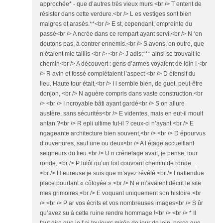
approchée* - que d’autres très vieux murs <br /> T entent de
résister dans cette verdure.<br /> L es vestiges sont bien
maigres et arasés.**<br /> E st, cependant, empreinte du
passé<br /> A ncrée dans ce rempart ayant servi,<br /> N ‘en
doutons pas, à contrer ennemis.<br /> S avons, en outre, que
n’étaient mie taillis <br /> <br /> J adis;*** ainsi se trouvait le
chemin<br /> A découvert : gens d’armes voyaient de loin ! <br
/> R avin et fossé complétaient l’aspect <br /> D éfensif du
lieu. Haute tour était,<br /> I l semble bien, de guet, peut-être
donjon, <br /> N aguère compris dans vaste construction.<br
/> <br /> I ncroyable bâti ayant gardé<br /> S on allure
austère, sans sécurités<br /> E videntes, mais en eut-il moult
antan ?<br /> R epli ultime fut-il ? ceux-ci n’ayant <br /> E
ngageante architecture bien souvent,<br /> <br /> D épourvus
d’ouvertures, sauf une ou deux<br /> A l’étage accueillant
seigneurs du lieu.<br /> U n crénelage avait, je pense, tour
ronde, <br /> P lutôt qu’un toit couvrant chemin de ronde…
<br /> H eureuse je suis que m’ayez révélé <br /> I nattendue
place pourtant « côtoyée ».<br /> N e m’avaient décrit le site
mes grimoires,<br /> E voquant uniquement son histoire.<br
/> <br /> P ar vos écrits et vos nombreuses images<br /> S ûr
qu’avez su à cette ruine rendre hommage !<br /> <br /> * Il