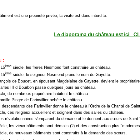
âtiment est une propriété privée, la visite est donc interdite.
Le diaporama du château est ici - C
u
:
ème
 15
siècle, les frères Nesmond font construire un château.
ème
 15
siècle, le seigneur Nesmond prend le nom de Gayette.
ançois de Boucet, en épousant Magdelaine de Gayette, devient le propriétaire
arles III d Bourbon passe quelques jours au château.
cle, de nombreux propriétaire habitent le château.
amille Pingre de Farinvillier achète le château.
s descendants des Farinviller donne le château à l'Ordre de la Charité de Sain
cle, ces religieux accueillent et soignent dans des salles du château.
les révolutionnaires s'emparent du domaine et le donnent aux sœurs de Saint 
ècle, les vieux bâtiments sont démolis (?) et des construction plus "modernes
ècle, de nouveaux bâtiments sont construits à la demande des sœurs.