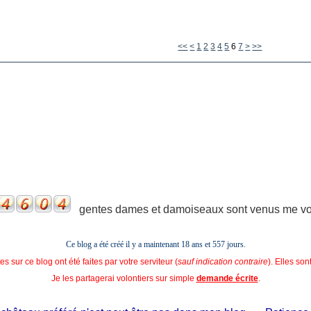
<<
<
1
2
3
4
5
6
7
>
>>
gentes dames et damoiseaux sont venus me voir
Ce blog a été créé il y a maintenant 18 ans et
557 jours.
s sur ce blog ont été faites par votre serviteur (
sauf indication contraire
). Elles so
Je les partagerai volontiers sur simple
demande écrite
.