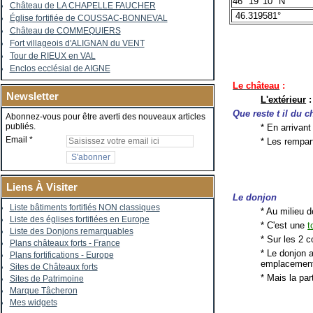
46° 19' 10" N
Château de LA CHAPELLE FAUCHER
46.319581°
Église fortifiée de COUSSAC-BONNEVAL
Château de COMMEQUIERS
Fort villageois d'ALIGNAN du VENT
Tour de RIEUX en VAL
Enclos ecclésial de AIGNE
Le château
:
Newsletter
L'extérieur
:
Que reste t il du c
Abonnez-vous pour être averti des nouveaux articles
publiés.
* En arrivan
Email
* Les rempart
Liens À Visiter
Le donjon
Liste bâtiments fortifiés NON classiques
* Au milieu 
Liste des églises fortifiées en Europe
* C'est une
t
Liste des Donjons remarquables
* Sur les 2 c
Plans châteaux forts - France
* Le donjon a
Plans fortifications - Europe
emplacement 
Sites de Châteaux forts
* Mais la par
Sites de Patrimoine
Marque Tâcheron
Mes widgets