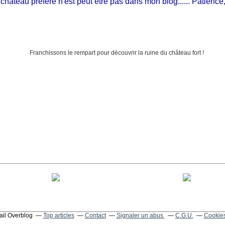
âteau préféré n'est peut être pas dans mon blog...... Patience, il e
tail Overblog
Top articles
Contact
Signaler un abus
C.G.U.
Cookies