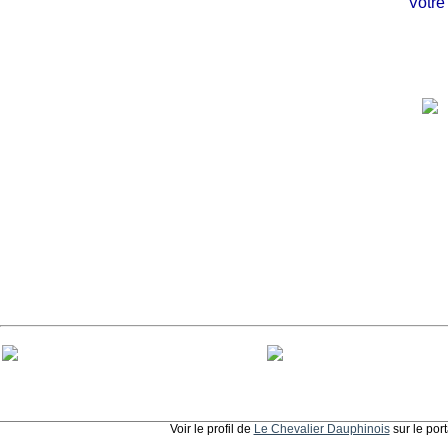
Votre ch
Voir le profil de
Le Chevalier Dauphinois
sur le por