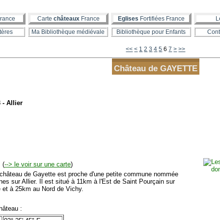
rance
Carte
châteaux
France
Eglises
Fortifiées France
L
tères
Ma Bibliothèque médiévale
Bibliothèque pour Enfants
Cont
<<
<
1
2
3
4
5
6
7
>
>>
Château de GAYETTE
 - Allier
(
--> le voir sur une carte
)
âteau de Gayette est proche d'une petite commune nommée
es sur Allier. Il est situé à 11km à l'Est de Saint Pourçain sur
e et à 25km au Nord de Vichy.
âteau :