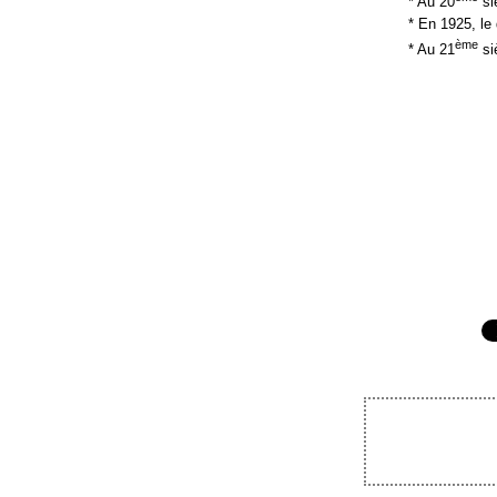
* Au 20
si
* En 1925, le
ème
* Au 21
siè