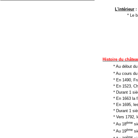
L'intérieur
:
* Le b
Histoire du châtea
* Au début du
* Au cours du
* En 1490, Fr
* En 1523, Ch
* Durant 1 siè
* En 1663 la f
* En 1695, le
* Durant 1 siè
* Vers 1792, 
ème
* Au 18
si
ème
* Au 19
si
ème