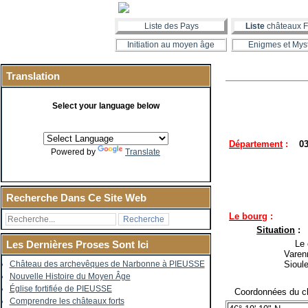
Liste des Pays
Liste
châteaux F
Initiation au moyen âge
Enigmes et Mys
Translation
Select your language below
Département
:
03
Powered by
Translate
Recherche Dans Ce Site Web
Le bourg
:
Situation
:
Le ch
Les Dernières Proses Sont Ici
Varenn
Sioul
Château des archevêques de Narbonne à PIEUSSE
Nouvelle Histoire du Moyen Âge
Église fortifiée de PIEUSSE
Coordonnées du ch
Comprendre les châteaux forts