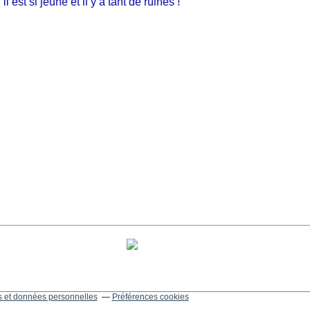
st si jeune et il y a tant de ruines !
 et données personnelles
Préférences cookies