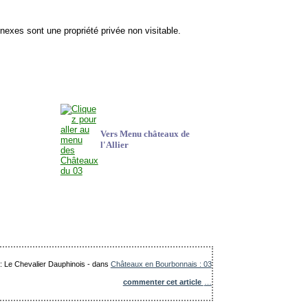
nnexes sont une propriété privée non visitable.
Vers Menu châteaux de
l'Allier
 : Le Chevalier Dauphinois
-
dans
Châteaux en Bourbonnais : 03
commenter cet article
…