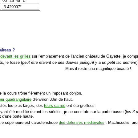
03° 25' 45" E
3.429097°
hâteau ?
t
devant les grilles
sur l'emplacement de l'ancien château de Gayette, je comp
s, le fossé (
peut être étaient ce des douves puisqu'il y a un petit lac derrière
)
Mais il reste une magnifique beauté !
de la cours trône fièrement un imposant donjon.
our quadrangulaire
d'environ 30m de haut.
otés les plus larges, des
tours carrés
ont été greffées.
yant été modifié durant les siècles, je ne constate sur la partie basse (
les 3 
d'une porte haute.
tie supérieure est caractéristique
des défenses médiévales
: Mâchicoulis, arch