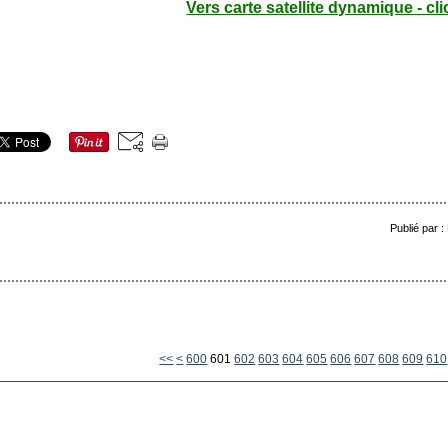
Vers carte satellite dynamique - cli
Publié par 
<<
<
600
601
602
603
604
605
606
607
608
609
610