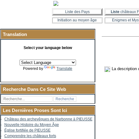
Liste des Pays
Liste
châteaux F
Initiation au moyen âge
Enigmes et Mys
Translation
Select your language below
La description
Powered by
Translate
Recherche Dans Ce Site Web
Les Dernières Proses Sont Ici
Château des archevêques de Narbonne à PIEUSSE
Nouvelle Histoire du Moyen Âge
Église fortifiée de PIEUSSE
Comprendre les châteaux forts