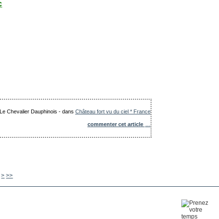
c
: Le Chevalier Dauphinois
-
dans
Château fort vu du ciel * France
commenter cet article
…
620
630
640
650
660
670
680
690
700
800
900
1000
1100
1200
1300
>
>>