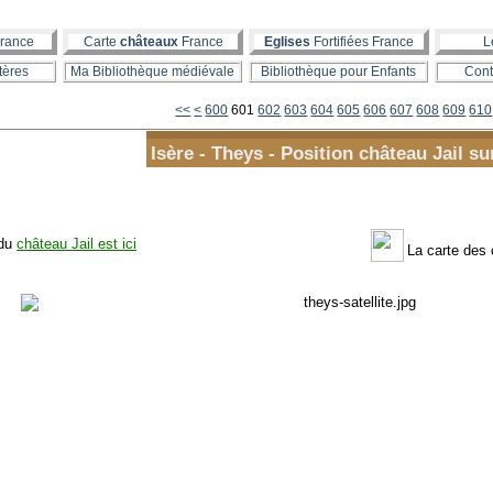
rance
Carte
châteaux
France
Eglises
Fortifiées France
L
tères
Ma Bibliothèque médiévale
Bibliothèque pour Enfants
Cont
<<
<
600
601
602
603
604
605
606
607
608
609
610
Isère - Theys - Position château Jail su
 du
château Jail est ici
La carte des 