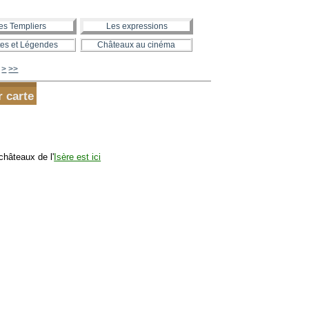
es Templiers
Les expressions
es et Légendes
Châteaux au cinéma
620
630
640
650
660
670
680
690
700
800
900
1000
1100
1200
1300
>
>>
r carte
châteaux de l'
Isère est ici