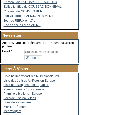
Château de LA CHAPELLE FAUCHER
Église fortifiée de COUSSAC-BONNEVAL
Château de COMMEQUIERS
Fort villageois d'ALIGNAN du VENT
Tour de RIEUX en VAL
Enclos ecclésial de AIGNE
Newsletter
Abonnez-vous pour être averti des nouveaux articles
publiés.
Email
Liens À Visiter
Liste bâtiments fortifiés NON classiques
Liste des églises fortifiées en Europe
Liste des Donjons remarquables
Plans châteaux forts - France
Plans fortifications - Europe
Sites de Châteaux forts
Sites de Patrimoine
Marque Tâcheron
Mes widgets