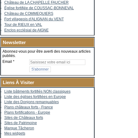
Château de LA CHAPELLE FAUCHER
Église fortifiée de COUSSAC-BONNEVAL
Château de COMMEQUIERS
Fort villageois d'ALIGNAN du VENT
Tour de RIEUX en VAL
Enclos ecclésial de AIGNE
Newsletter
Abonnez-vous pour être averti des nouveaux articles
publiés.
Email
Liens À Visiter
Liste bâtiments fortifiés NON classiques
Liste des églises fortifiées en Europe
Liste des Donjons remarquables
Plans châteaux forts - France
Plans fortifications - Europe
Sites de Châteaux forts
Sites de Patrimoine
Marque Tâcheron
Mes widgets