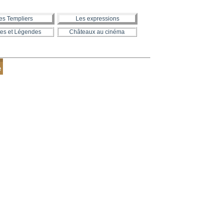
es Templiers
Les expressions
es et Légendes
Châteaux au cinéma
e