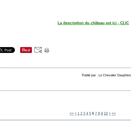
La description du château est ici - CLIC
Publié par : Le Chevalier Dauphino
<<
<
1
2
3
4
5
6
7
8
9
10
>
>>