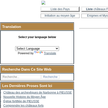
Liste des Pays
Liste
châteaux F
Initiation au moyen âge
Enigmes et Mys
Translation
Select your language below
Powered by
Translate
Recherche Dans Ce Site Web
Les Dernières Proses Sont Ici
Château des archevêques de Narbonne à PIEUSSE
Nouvelle Histoire du Moyen Âge
Église fortifiée de PIEUSSE
Comprendre les châteaux forts