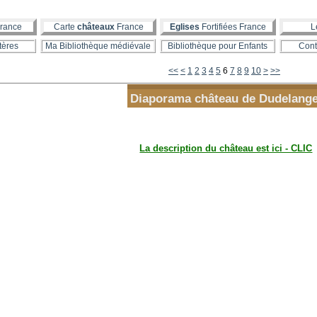
rance
Carte
châteaux
France
Eglises
Fortifiées France
L
tères
Ma Bibliothèque médiévale
Bibliothèque pour Enfants
Cont
<<
<
1
2
3
4
5
6
7
8
9
10
>
>>
Diaporama château de Dudelang
La description du château est ici - CLIC