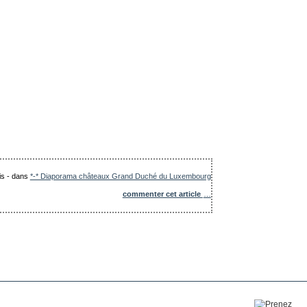
is
-
dans
*-* Diaporama châteaux Grand Duché du Luxembourg
commenter cet article
…