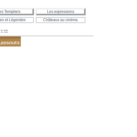
es Templiers
Les expressions
es et Légendes
Châteaux au cinéma
900
1000
>
>>
assouts