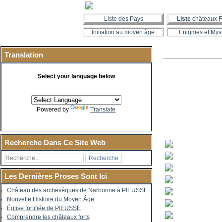
Liste des Pays
Liste
châteaux F
Initiation au moyen âge
Enigmes et Mys
Translation
Select your language below
Powered by
Translate
Recherche Dans Ce Site Web
Les Dernières Proses Sont Ici
Château des archevêques de Narbonne à PIEUSSE
Nouvelle Histoire du Moyen Âge
Église fortifiée de PIEUSSE
Comprendre les châteaux forts