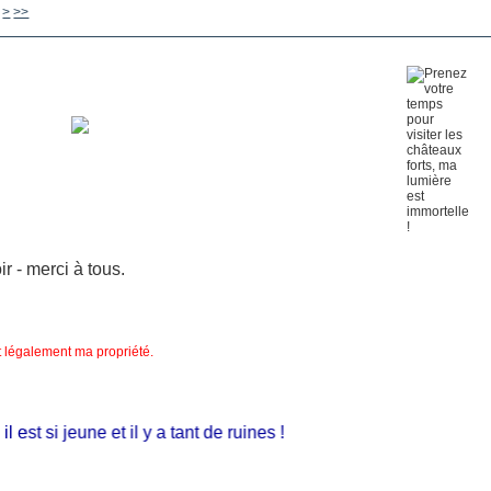
900
1000
>
>>
 - merci à tous.
nt légalement ma propriété.
st si jeune et il y a tant de ruines !