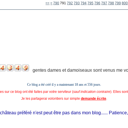
700
710
720
730
740
750
760
770
780
<<
<
790
791
792
793
794
795
796
797
798
799
800
gentes dames et damoiseaux sont venus me voir
Ce blog a été créé il y a maintenant 18 ans et
556 jours.
s sur ce blog ont été faites par votre serviteur (
sauf indication contraire
). Elles so
Je les partagerai volontiers sur simple
demande écrite
.
âteau préféré n'est peut être pas dans mon blog...... Patience, il e