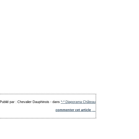
Publié par : Chevalier Dauphinois
-
dans
*-* Diaporama Château
commenter cet article
…