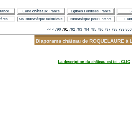
rance
Carte
châteaux
France
Eglises
Fortifiées France
L
tères
Ma Bibliothèque médiévale
Bibliothèque pour Enfants
Cont
700
710
720
730
740
750
760
770
780
<<
<
790
791
792
793
794
795
796
797
798
799
800
Diaporama château de ROQUELAURE à L
La description du château est ici - CLIC