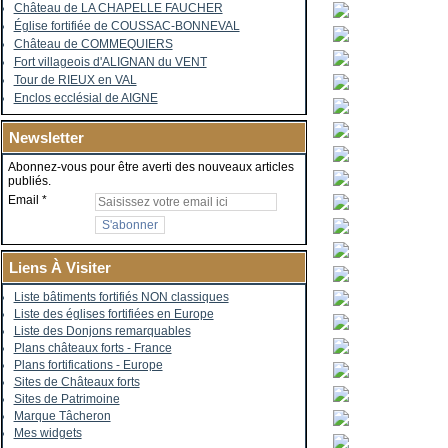
Château de LA CHAPELLE FAUCHER
Église fortifiée de COUSSAC-BONNEVAL
Château de COMMEQUIERS
Fort villageois d'ALIGNAN du VENT
Tour de RIEUX en VAL
Enclos ecclésial de AIGNE
Newsletter
Abonnez-vous pour être averti des nouveaux articles
publiés.
Email
Liens À Visiter
Liste bâtiments fortifiés NON classiques
Liste des églises fortifiées en Europe
Liste des Donjons remarquables
Plans châteaux forts - France
Plans fortifications - Europe
Sites de Châteaux forts
Sites de Patrimoine
Marque Tâcheron
Mes widgets