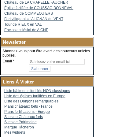
Château de LA CHAPELLE FAUCHER
Église fortifiée de COUSSAC-BONNEVAL
Château de COMMEQUIERS
Fort villageois d'ALIGNAN du VENT
Tour de RIEUX en VAL
Enclos ecclésial de AIGNE
Newsletter
Abonnez-vous pour être averti des nouveaux articles
publiés.
Email
Liens À Visiter
Liste bâtiments fortifiés NON classiques
Liste des églises fortifiées en Europe
Liste des Donjons remarquables
Plans châteaux forts - France
Plans fortifications - Europe
Sites de Châteaux forts
Sites de Patrimoine
Marque Tâcheron
Mes widgets