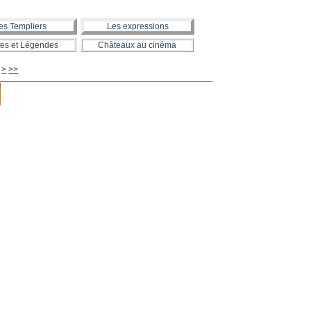
es Templiers
Les expressions
es et Légendes
Châteaux au cinéma
190
200
300
400
500
600
700
800
900
1000
>
>>