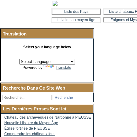
Liste des Pays
Liste
châteaux F
Initiation au moyen âge
Enigmes et Mys
Translation
Select your language below
Powered by
Translate
Recherche Dans Ce Site Web
Les Dernières Proses Sont Ici
Château des archevêques de Narbonne à PIEUSSE
Nouvelle Histoire du Moyen Âge
Église fortifiée de PIEUSSE
Comprendre les châteaux forts