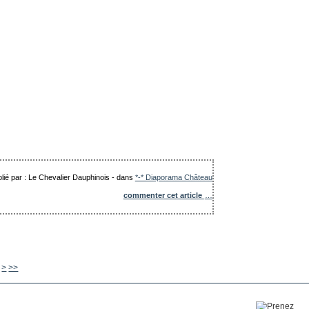
lié par : Le Chevalier Dauphinois
-
dans
*-* Diaporama Château
commenter cet article
…
190
200
300
400
500
600
700
800
900
1000
>
>>