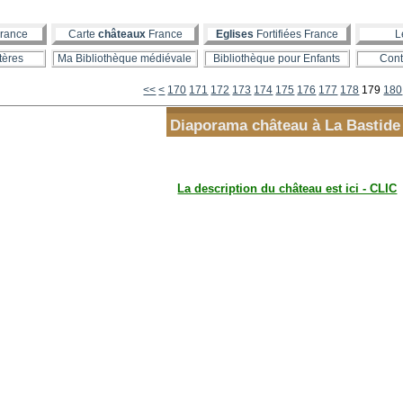
rance
Carte
châteaux
France
Eglises
Fortifiées France
L
tères
Ma Bibliothèque médiévale
Bibliothèque pour Enfants
Cont
100
110
120
130
140
150
160
<<
<
170
171
172
173
174
175
176
177
178
179
180
Diaporama château à La Bastide
La description du château est ici - CLIC