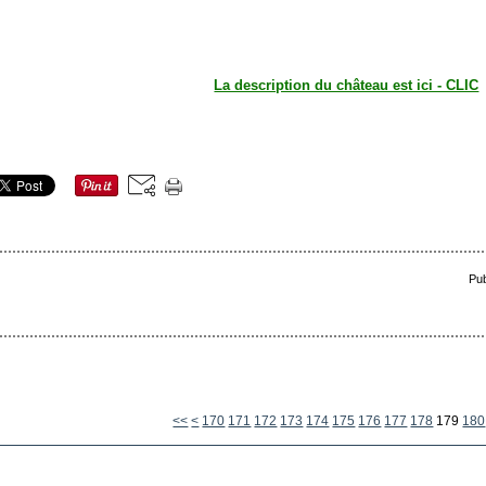
La description du château est ici - CLIC
Pub
100
110
120
130
140
150
160
<<
<
170
171
172
173
174
175
176
177
178
179
180