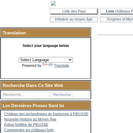
Liste des Pays
Liste
châteaux F
Initiation au moyen âge
Enigmes et Mys
Translation
Select your language below
Powered by
Translate
Recherche Dans Ce Site Web
Les Dernières Proses Sont Ici
Château des archevêques de Narbonne à PIEUSSE
Nouvelle Histoire du Moyen Âge
Église fortifiée de PIEUSSE
Comprendre les châteaux forts