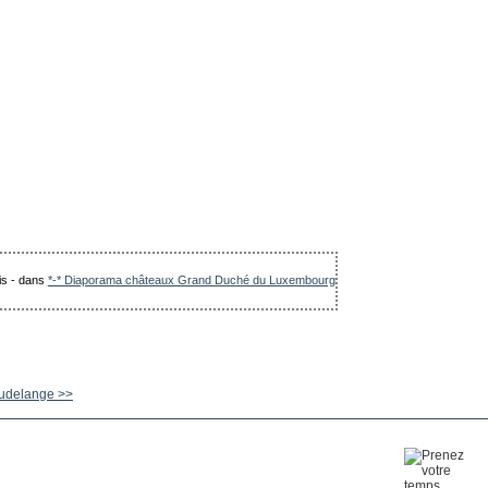
is
-
dans
*-* Diaporama châteaux Grand Duché du Luxembourg
udelange >>