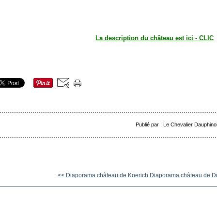
La description du château est ici - CLIC
Publié par : Le Chevalier Dauphino
<< Diaporama château de Koerich
Diaporama château de D