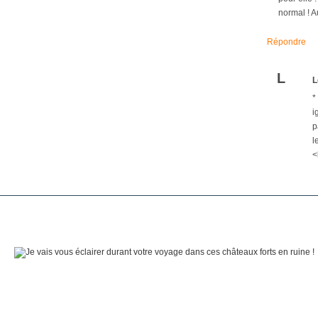
normal ! A
Répondre
L
L
*
i
p
l
<