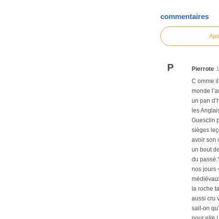
commentaires
Ajo
P
Pierrote
C omme il 
monde l’au
un pan d’h
les Anglai
Guesclin p
sièges leç
avoir son 
un bout de
du passé.*
nos jours 
médiévaux 
la roche t
aussi cru 
sait-on qu
pour elle 