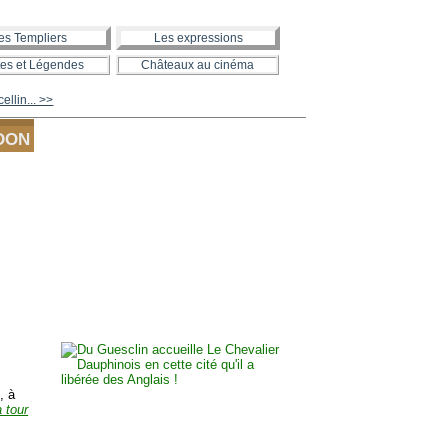
es Templiers
Les expressions
es et Légendes
Châteaux au cinéma
llin... >>
DON
, à
a tour