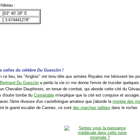
hâteau :
03° 40' 28" E
3.674441278°
 celles du célèbre Du Guesclin !
n ce lieu, les "Anglois" ont tenu tête aux armées Royales me hérissent les poi
e
Bertrand Du Guesclin
a perdu la vie ici me donne l'envie de trucider quelque
 un Chevalier Dauphinois, en tenue de combat, qui aborde cette cité du Géva
ix d'outre tombe du
Connétable
m'explique que la cité est conquise et assagie
 avec l'âme rêveuse d'un castellologue amateur que j'aborde la
montée des m
oint le grand escalier de Cannes, ce sont
des marches taillées
dans le rocher.