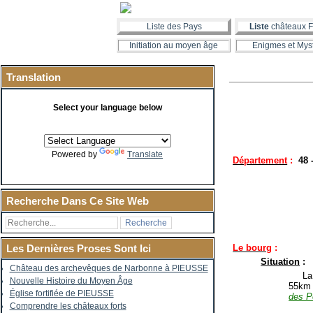
Liste des Pays
Liste
châteaux F
Initiation au moyen âge
Enigmes et Mys
Translation
Select your language below
Powered by
Translate
Département
:
48
Recherche Dans Ce Site Web
Le bourg
:
Les Dernières Proses Sont Ici
Situation
:
Château des archevêques de Narbonne à PIEUSSE
La co
Nouvelle Histoire du Moyen Âge
55km 
Église fortifiée de PIEUSSE
des P
Comprendre les châteaux forts