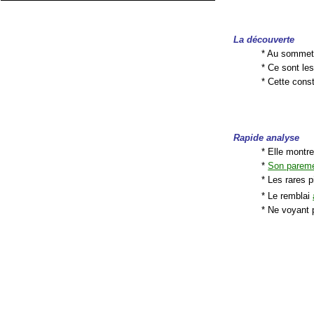
La découverte
* Au sommet 
* Ce sont les
* Cette cons
Rapide analyse
* Elle montr
*
Son parem
* Les rares 
* Le remblai
* Ne voyant p