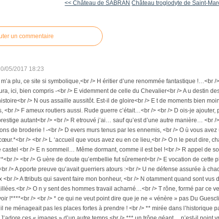
<< Château de SABRAN
Château troglodyte de Saint-Marce
uter un commentaire
10/05/2017 18:23
m’a plu, ce site si symbolique,<br /> H éritier d’une renommée fantastique !…<br /> A 
ra, ici, bien compris -<br /> E videmment de celle du Chevalier<br /> A u destin des r
istoire<br /> N ous assaille aussitôt. Est-il de gloire<br /> E t de moments bien moi
s, <br /> F ameux routiers aussi. Rude guerre c’était…<br /> <br /> D ois-je ajouter
restige autant<br /> <br /> R etrouvé j’ai… sauf qu’est d’une autre manière… <br /> A
ons de broderie ! -<br /> D evers murs tenus par les ennemis, <br /> O ù vous avez 
cœur.*<br /> <br /> L ‘accueil que vous avez eu en ce lieu,<br /> O n le peut dire, c
 castel <br /> E n sommeil… Même dormant, comme il est bel !<br /> R appel de son
*<br /> <br /> G uère de doute qu’embellie fut sûrement<br /> E vocation de cette pl
<br /> A pporte preuve qu’avait guerriers atours :<br /> U ne défense assurée à cha
<br /> A ttributs qui savent faire mon bonheur, <br /> N otamment quand sont vus de 
aillées.<br /> O n y sent des hommes travail acharné…<br /> T rône, formé par ce vestig
voir !****<br /> <br /> * ce qui ne veut point dire que je ne « vénère » pas Du Guescli
’il ne ménageait pas les places fortes à prendre ! <br /> ** mirée dans l’historique 
! J’adore ces « images » d’un autre temps.<br /> *** un trône géant… n’est-il point vra