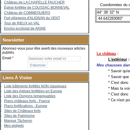
Château de LA CHAPELLE FAUCHER
Coordonnées du c
Église fortifiée de COUSSAC-BONNEVAL
44° 38' 32" N
Château de COMMEQUIERS
Fort villageois d'ALIGNAN du VENT
44.642283083°
Tour de RIEUX en VAL
Enclos ecclésial de AIGNE
Newsletter
Abonnez-vous pour être averti des nouveaux articles
publiés.
Le château
:
Email
L'extérieur
:
Mes chausses dans
* Savoir qu'e
* Savoir qu
Liens À Visiter
* C'est donc
Liste bâtiments fortifiés NON classiques
* Mais la vo
Liste des églises fortifiées en Europe
* C'est donc
Liste des Donjons remarquables
* Ce n'est p
Plans châteaux forts - France
Plans fortifications - Europe
Sites de Châteaux forts
Sites de Patrimoine
Marque Tâcheron
Mes widgets