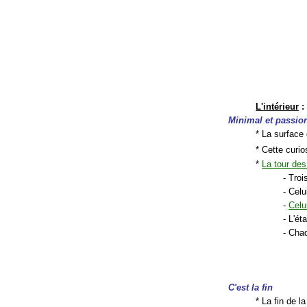
L'intérieur
:
Minimal et passio
* La surface 
* Cette curio
*
La tour des
- Troi
- Cel
-
Celu
- L'ét
- Cha
C'est la fin
* La fin de l