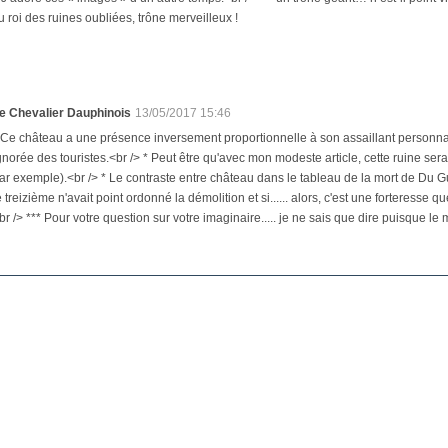
u roi des ruines oubliées, trône merveilleux !
e Chevalier Dauphinois
13/05/2017 15:46
 Ce château a une présence inversement proportionnelle à son assaillant personnage
gnorée des touristes.<br /> * Peut être qu'avec mon modeste article, cette ruine se
ar exemple).<br /> * Le contraste entre château dans le tableau de la mort de Du Gues
e treizième n'avait point ordonné la démolition et si...... alors, c'est une forteresse que 
br /> *** Pour votre question sur votre imaginaire..... je ne sais que dire puisque le