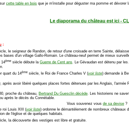
 sur
cette table en bois
que je m'installe pour déguster ma pomme et dévorer la
Le diaporama du château est ici - C
u
:
cle, le seigneur de Randon, de retour d'une croisade en terre Sainte, délaisse
es bases d'un village Gallo-Romain. Le château-neuf permet de mieux surveille
ème
u 14
siècle débute la
Guerre de Cent ans
. Le Gévaudan est détenu par les
on.
ème
er quart du 14
siècle, le Roi de France Charles V (
voir liste
) demande à Bert
0, après avoir libéré quelques places fortes détenues par les Anglais, l'arm
1380, proche du château,
Bertrand Du Guesclin décède
. Les historiens ne saven
t ou après le décès du Connétable.
Vous souvenez vous
de sa devise
?
e roi Louis XIII (
voir liste
) ordonne le démantèlement de nombreux châteaux d
ion de l'église et de quelques habitats.
cle, la découverte des vestiges est libre et gratuite.