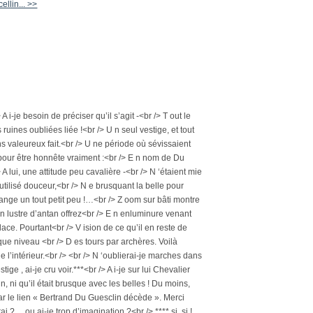
llin... >>
i-je besoin de préciser qu’il s’agit -<br /> T out le
uines oubliées liée !<br /> U n seul vestige, et tout
ns valeureux fait.<br /> U ne période où sévissaient
, pour être honnête vraiment :<br /> E n nom de Du
 lui, une attitude peu cavalière -<br /> N ‘étaient mie
utilisé douceur,<br /> N e brusquant la belle pour
hange un tout petit peu !…<br /> Z oom sur bâti montre
 lustre d’antan offrez<br /> E n enluminure venant
ace. Pourtant<br /> V ision de ce qu’il en reste de
que niveau <br /> D es tours par archères. Voilà
l’intérieur.<br /> <br /> N ‘oublierai-je marches dans
e , ai-je cru voir.***<br /> A i-je sur lui Chevalier
n, ni qu’il était brusque avec les belles ! Du moins,
par le lien « Bertrand Du Guesclin décède ». Merci
i ?… ou ai-je trop d’imagination ?<br /> **** si, si !