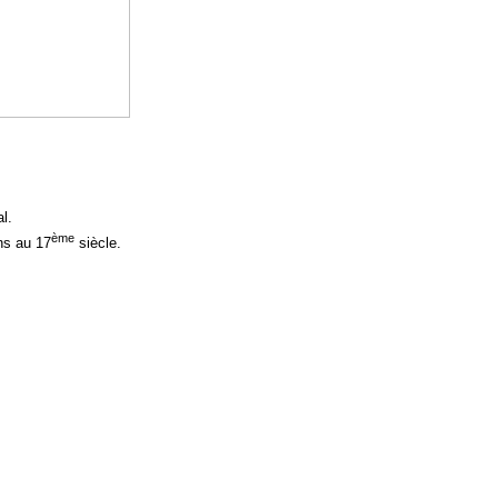
l.
ème
ons au 17
siècle.