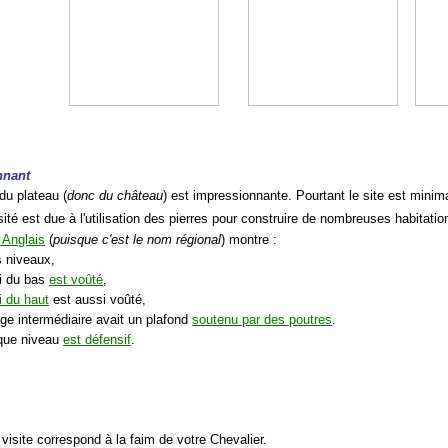
nnant
du plateau (
donc du château
) est impressionnante. Pourtant le site est minima
sité est due à l'utilisation des pierres pour construire de nombreuses habitati
 Anglais
(
puisque c'est le nom régional
) montre :
s niveaux,
ui du bas
est voûté
,
i du haut
est aussi voûté,
age intermédiaire avait un plafond
soutenu par des poutres
.
que niveau
est défensif
.
a visite correspond à la faim de votre Chevalier.