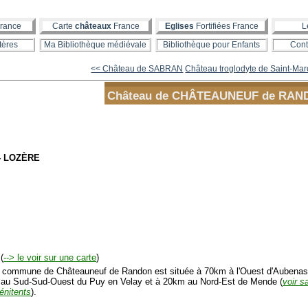
rance
Carte
châteaux
France
Eglises
Fortifiées France
L
tères
Ma Bibliothèque médiévale
Bibliothèque pour Enfants
Cont
<< Château de SABRAN
Château troglodyte de Saint-Marce
Château de CHÂTEAUNEUF de RAN
 - LOZÈRE
(
--> le voir sur une carte
)
mmune de Châteauneuf de Randon est située à 70km à l'Ouest d'Aubenas
au Sud-Sud-Ouest du Puy en Velay et à 20km au Nord-Est de Mende (
voir s
énitents
).