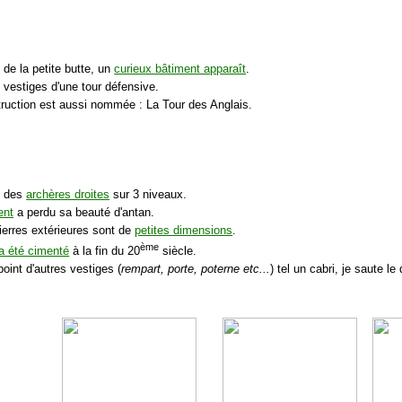
de la petite butte, un
curieux bâtiment apparaît
.
 vestiges d'une tour défensive.
truction est aussi nommée : La Tour des Anglais.
e des
archères droites
sur 3 niveaux.
ent
a perdu sa beauté d'antan.
pierres extérieures sont de
petites dimensions
.
ème
a été cimenté
à la fin du 20
siècle.
oint d'autres vestiges (
rempart, porte, poterne etc...
) tel un cabri, je saute l