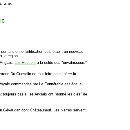
 ruine.
LIC
 son ancienne fortification puis établit un nouveau
r la région.
 Anglais.
Les Routiers
à la solde des "envahisseurs"
rand Du Guesclin de tout faire pour libérer la
ée Royale commandée par Le Connétable assiège le
t toujours pas si les Anglais ont "donné les clés" de
u Gévaudan dont Châteauneuf. Les pierres servent