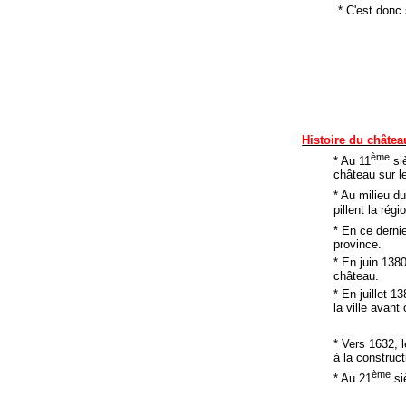
* C'est donc
Histoire du châtea
ème
* Au 11
siè
château sur l
* Au milieu d
pillent la régi
* En ce derni
province.
* En juin 138
château.
* En juillet 
la ville avan
* Vers 1632, l
à la construct
ème
* Au 21
siè