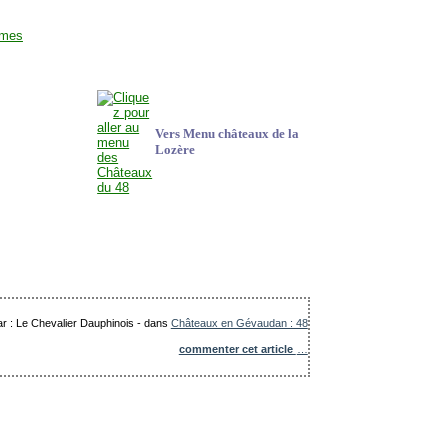
Vers Menu châteaux de la
Lozère
ar : Le Chevalier Dauphinois
-
dans
Châteaux en Gévaudan : 48
commenter cet article
…