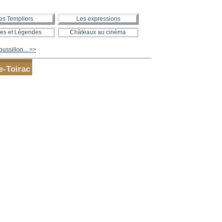
es Templiers
Les expressions
es et Légendes
Châteaux au cinéma
ssillon... >>
e-Toirac