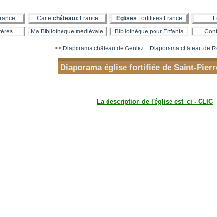
rance
Carte
châteaux
France
Eglises
Fortifiées France
L
tères
Ma Bibliothèque médiévale
Bibliothèque pour Enfants
Cont
<< Diaporama château de Geniez...
Diaporama château de Rou
Diaporama église fortifiée de Saint-Pierr
La description de l'église est ici - CLIC