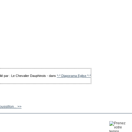
lié par : Le Chevalier Dauphinois
-
dans
*-* Diaporama Eglise *-*
ssillon... >>