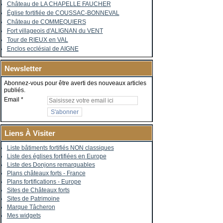
Château de LA CHAPELLE FAUCHER
Église fortifiée de COUSSAC-BONNEVAL
Château de COMMEQUIERS
Fort villageois d'ALIGNAN du VENT
Tour de RIEUX en VAL
Enclos ecclésial de AIGNE
Newsletter
Abonnez-vous pour être averti des nouveaux articles
publiés.
Email
Liens À Visiter
Liste bâtiments fortifiés NON classiques
Liste des églises fortifiées en Europe
Liste des Donjons remarquables
Plans châteaux forts - France
Plans fortifications - Europe
Sites de Châteaux forts
Sites de Patrimoine
Marque Tâcheron
Mes widgets