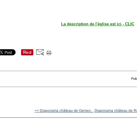
La description de l'église est ici - CLIC
Pub
<< Diaporama château de Geniez...
Diaporama château de Rou