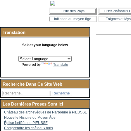
Liste des Pays
Liste
châteaux F
Initiation au moyen âge
Enigmes et Mys
Translation
Select your language below
Powered by
Translate
Recherche Dans Ce Site Web
Les Dernières Proses Sont Ici
Château des archevêques de Narbonne à PIEUSSE
Nouvelle Histoire du Moyen Âge
Église fortifiée de PIEUSSE
Comprendre les châteaux forts