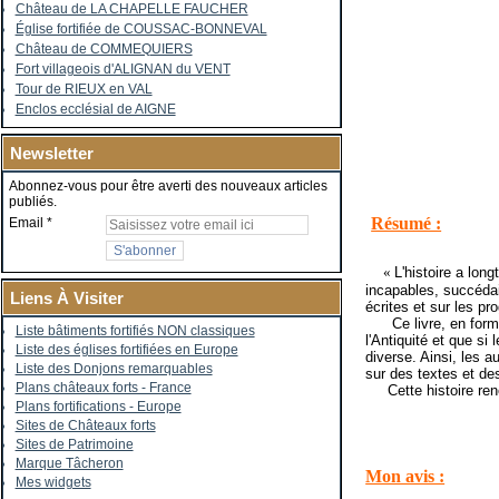
Château de LA CHAPELLE FAUCHER
Église fortifiée de COUSSAC-BONNEVAL
Château de COMMEQUIERS
Fort villageois d'ALIGNAN du VENT
Tour de RIEUX en VAL
Enclos ecclésial de AIGNE
Newsletter
Abonnez-vous pour être averti des nouveaux articles
publiés.
Résumé :
Email
«
L'histoire a lon
incapables, succédai
Liens À Visiter
écrites et sur les pr
Ce livre, en forme 
Liste bâtiments fortifiés NON classiques
l'Antiquité et que si
Liste des églises fortifiées en Europe
diverse. Ainsi, les a
Liste des Donjons remarquables
sur des textes et d
Plans châteaux forts - France
Cette histoire renouv
Plans fortifications - Europe
Sites de Châteaux forts
Sites de Patrimoine
Marque Tâcheron
Mon avis :
Mes widgets