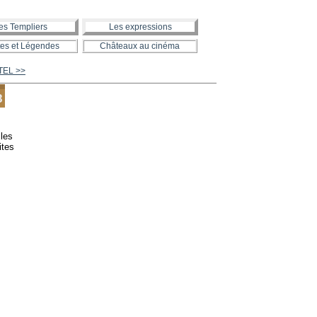
es Templiers
Les expressions
es et Légendes
Châteaux au cinéma
TEL >>
8