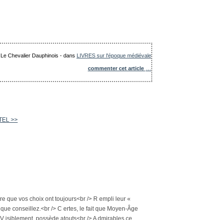
: Le Chevalier Dauphinois
-
dans
LIVRES sur l'époque médiévale
commenter cet article
…
TEL >>
ire que vos choix ont toujours<br /> R empli leur «
es que conseillez.<br /> C ertes, le fait que Moyen-Âge
 V isiblement, possède atouts<br /> A dmirables ce