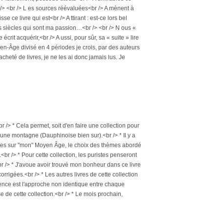
r /> <br /> L es sources réévaluées<br /> A mènent à
 ce livre qui est<br /> A ttirant : est-ce lors bel
s siècles qui sont ma passion…<br /> <br /> N ous «
écrit acquérir,<br /> A ussi, pour sûr, sa « suite » lire
oyen-Âge divisé en 4 périodes je crois, par des auteurs
acheté de livres, je ne les ai donc jamais lus. Je
r /> * Cela permet, soit d'en faire une collection pour
'une montagne (Dauphinoise bien sur).<br /> * Il y a
ées sur "mon" Moyen Âge, le choix des thèmes abordé
<br /> * Pour cette collection, les puristes penseront
<br /> * J'avoue avoir trouvé mon bonheur dans ce livre
rrigées.<br /> * Les autres livres de cette collection
férence est l'approche non identique entre chaque
e de cette collection.<br /> * Le mois prochain,