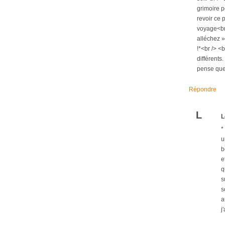
grimoire p
revoir ce 
voyage<br 
alléchez »,
!*<br /> <
différents
pense que 
Répondre
L
L
*
u
b
e
q
s
s
a
j