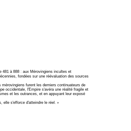
e 481 à 888 : aux Mérovingiens incultes et
décennies, fondées sur une réévaluation des sources
mérovingiens furent les derniers continuateurs de
pe occidentale, l'Empire s'avéra une réalité fragile et
onismes et les outrances, et en appuyant leur exposé
elle s'efforce d'atteindre le réel.
»