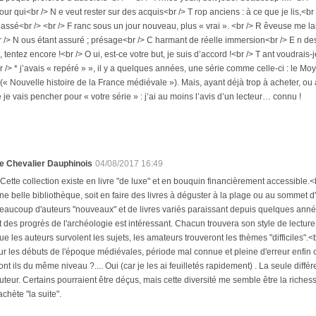
our qui<br /> N e veut rester sur des acquis<br /> T rop anciens : à ce que je lis,<b
passé<br /> <br /> F ranc sous un jour nouveau, plus « vrai ». <br /> R êveuse me laisse
/> N ous étant assuré ; présage<br /> C harmant de réelle immersion<br /> E n de
 tentez encore !<br /> O ui, est-ce votre but, je suis d’accord !<br /> T ant voudrais-je 
br /> * j’avais « repéré » », il y a quelques années, une série comme celle-ci : le M
. (« Nouvelle histoire de la France médiévale »). Mais, ayant déjà trop à acheter, ou 
je vais pencher pour « votre série » : j’ai au moins l’avis d’un lecteur… connu !
e Chevalier Dauphinois
04/08/2017 16:49
 Cette collection existe en livre "de luxe" et en bouquin financièrement accessible.<b
ne belle bibliothèque, soit en faire des livres à déguster à la plage ou au sommet d
eaucoup d'auteurs "nouveaux" et de livres variés paraissant depuis quelques ann
t des progrès de l'archéologie est intéressant. Chacun trouvera son style de lecture.
ue les auteurs survolent les sujets, les amateurs trouveront les thèmes "difficiles".
ur les débuts de l'époque médiévales, période mal connue et pleine d'erreur enfin co
ont ils du même niveau ?.... Oui (car je les ai feuilletés rapidement) . La seule dif
uteur. Certains pourraient être déçus, mais cette diversité me semble être la richess
'achète "la suite".