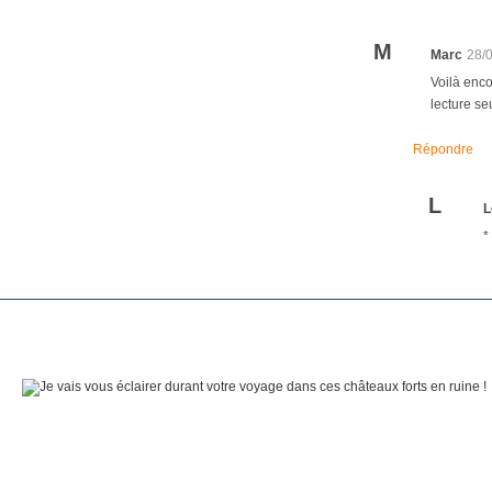
M
Marc
28/
Voilà enco
lecture se
Répondre
L
L
*