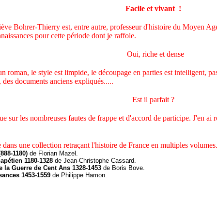
Facile et vivant !
 Bohrer-Thierry est, entre autre, professeur d'histoire du Moyen Age.
nnaissances pour cette période dont je raffole.
Oui, riche et dense
un roman, le style est limpide, le découpage en parties est intelligent, pa
s, des documents anciens expliqués
....
.
Est il parfait ?
ique sur les nombreuses fautes de frappe et d'accord de participe. J'en ai
dans une collection retraçant l'histoire de France en multiples volumes
(888-1180)
de Florian Mazel.
capétien 1180-1328
de Jean-Christophe Cassard.
e la Guerre de Cent Ans 1328-1453
de Boris Bove.
sances 1453-1559
de Philippe Hamon.