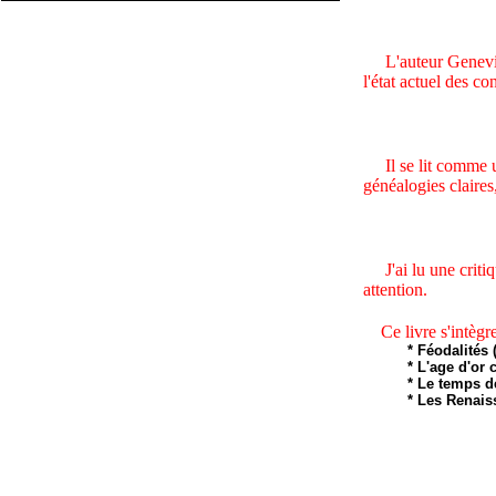
L'auteur Geneviève
l'état actuel des co
Il se lit comme 
généalogies claire
J'ai lu une crit
attention
.
Ce livre s'intègre 
* Féodalités 
* L'age d'or 
* Le temps d
* Les Renais