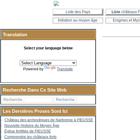
Liste des Pays
Liste
châteaux F
Initiation au moyen âge
Enigmes et Mys
Translation
Select your language below
Powered by
Translate
Recherche Dans Ce Site Web
Les Dernières Proses Sont Ici
Château des archevêques de Narbonne à PIEUSSE
Nouvelle Histoire du Moyen Âge
Église fortifiée de PIEUSSE
Comprendre les châteaux forts