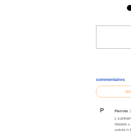
commentaires
Ajo
P
Pierrote
L a présen
mission ».
soit<br />