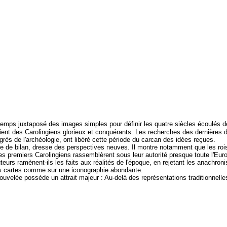
gtemps juxtaposé des images simples pour définir les quatre siècles écoulés d
ent des Carolingiens glorieux et conquérants. Les recherches des dernières 
ogrès de l'archéologie, ont libéré cette période du carcan des idées reçues.
de bilan, dresse des perspectives neuves. Il montre notamment que les rois 
 les premiers Carolingiens rassemblèrent sous leur autorité presque toute l'Euro
uteurs ramènent-ils les faits aux réalités de l'époque, en rejetant les anachr
es cartes comme sur une iconographie abondante.
elée possède un attrait majeur : Au-delà des représentations traditionnelles, 