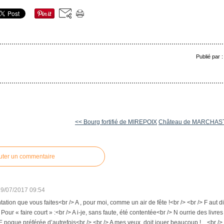
Publié par 
<< Bourg fortifié de MIREPOIX
Château de MARCHAS
uter un commentaire
29/07/2017 09:54
tation que vous faites<br /> A , pour moi, comme un air de fête !<br /> <br /> F aut d
 Pour « faire court » :<br /> A i-je, sans faute, été contentée<br /> N ourrie des livr
 E poque préférée d’autrefois<br /> <br /> A mes yeux, doit jouer beaucoup !…<br />