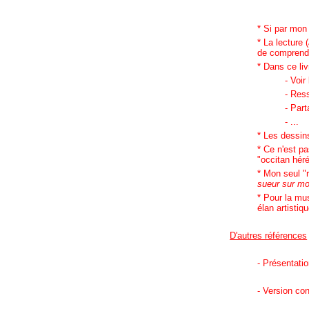
* Si par mon 
* La lecture (
de comprendre
* Dans ce livr
- Voir
- Ress
- Part
- ...
* Les dessin
* Ce n'est p
"occitan hér
* Mon seul "r
sueur sur mo
* Pour la mu
élan artisti
D'autres références
- Présentatio
- Version con