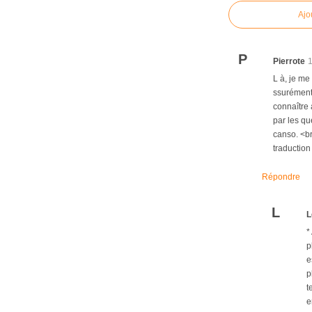
Ajo
P
Pierrote
L à, je me
ssurément 
connaître 
par les que
canso. <br
traduction
Répondre
L
L
*
p
e
p
t
e