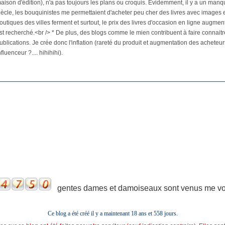
aison d'édition), n'a pas toujours les plans ou croquis. Evidemment, il y a un manqu
iècle, les bouquinistes me permettaient d'acheter peu cher des livres avec images et
outiques des villes ferment et surtout, le prix des livres d'occasion en ligne augmente
st recherché.<br /> * De plus, des blogs comme le mien contribuent à faire connaitre
ublications. Je crée donc l'inflation (rareté du produit et augmentation des acheteur
nfluenceur ?.... hihihihi).
gentes dames et damoiseaux sont venus me voir
Ce blog a été créé il y a maintenant 18 ans et
558 jours.