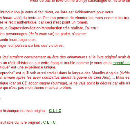
N'est ce pas le rêve ultime d'un(e) castellogue et historien(
introduction je vous ai fait
rêver, ce livre est évidemment pour vous.
à haute voix
) du texte en Occitan permet de chanter les mots comme les trou
 le récit authentique, car ceci n'est point un roman.
e, à l'impression/édition/reproduction très réaliste, j'ai cru :
 les personnages (
de la vraie vie
) se parler, s'animer.
entir leurs angoisses.
ager leur jouissance lors des victoires.
s (
qui auraient certainement du être des enluminures si le livre original avait 
as un récit d'historien sur cette époque trouble comme je vous en ai
montré un 
étique" est une expérience unique.
eproche" est qu'il soit aussi traduit dans la langue des Maudits Anglois (
évide
n armure après les avoir combattus durant la guerre de Cent Ans
).... Mais e
sique (
car un CD accompagne l'ouvrage
), je ne vais point la décrire car elle
que qui n'est pas mon thème musical préféré.
:
n historique du livre
original
:
C L I C
.
sultable du livre original :
C L I C
.