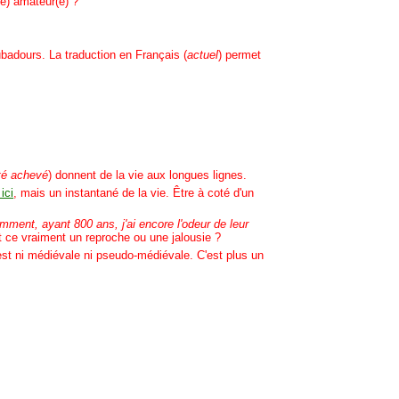
ne) amateur(e) ?
badours. La traduction en Français (
actuel
) permet
été achevé
) donnent de la vie aux longues lignes.
ici
, mais un instantané de la vie. Être à coté d'un
mment, ayant 800 ans, j'ai encore l'odeur de leur
st ce vraiment un reproche ou une jalousie ?
 n'est ni médiévale ni pseudo-médiévale. C'est plus un