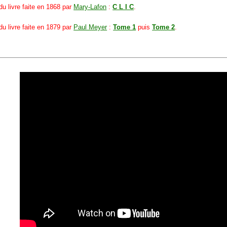
du livre faite en 1868 par
Mary-Lafon
:
C L I C
.
du livre faite en 1879 par
Paul Meyer
:
Tome 1
puis
Tome 2
.