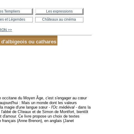
es Templiers
Les expressions
es et Légendes
Châteaux au cinéma
RON >>
 d'albigeois ou cathares
ture occitane du Moyen Âge, c'est s'engager au cœur
s aujourd'hui : Mais un monde dont les valeurs
 la magie d'une langue sœur -
l'Oc médiéval
- dans la
 l'abbé de Cîteaux et de Simon de Montfort, bientôt
t d'amour. Ce livre propose un choix de textes
 français (Anne Brenon), en anglais (Janet