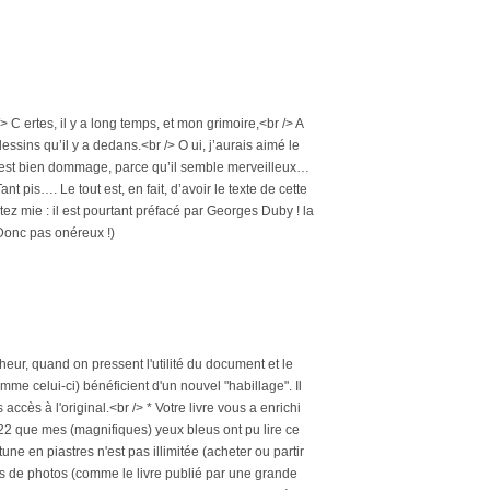
> C ertes, il y a long temps, et mon grimoire,<br /> A
dessins qu’il y a dedans.<br /> O ui, j’aurais aimé le
t c’est bien dommage, parce qu’il semble merveilleux…
nt pis…. Le tout est, en fait, d’avoir le texte de cette
ez mie : il est pourtant préfacé par Georges Duby ! la
Donc pas onéreux !)
nheur, quand on pressent l'utilité du document et le
omme celui-ci) bénéficient d'un nouvel "habillage". Il
accès à l'original.<br /> * Votre livre vous a enrichi
022 que mes (magnifiques) yeux bleus ont pu lire ce
une en piastres n'est pas illimitée (acheter ou partir
ais de photos (comme le livre publié par une grande