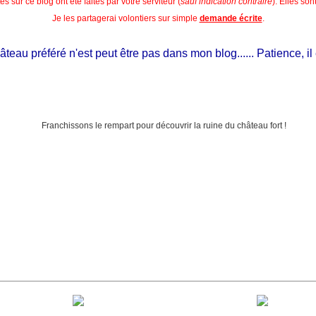
s sur ce blog ont été faites par votre serviteur (
sauf indication contraire
). Elles so
Je les partagerai volontiers sur simple
demande écrite
.
u préféré n'est peut être pas dans mon blog...... Patience, il est s