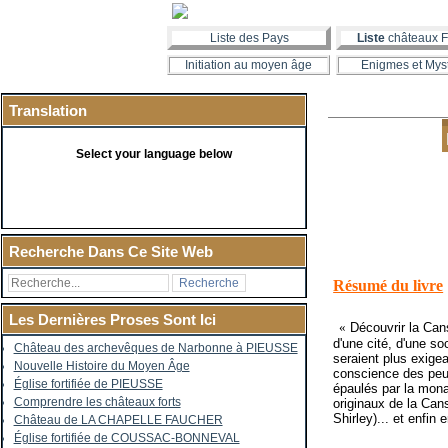
Liste des Pays
Liste
châteaux F
Initiation au moyen âge
Enigmes et Mys
Translation
Select your language below
Recherche Dans Ce Site Web
Résumé du livre
Les Dernières Proses Sont Ici
«
Découvrir la Can
d'une cité, d'une so
Château des archevêques de Narbonne à PIEUSSE
seraient plus exige
Nouvelle Histoire du Moyen Âge
conscience des peup
Église fortifiée de PIEUSSE
épaulés par la mona
Comprendre les châteaux forts
originaux de la Can
Shirley)... et enfin
Château de LA CHAPELLE FAUCHER
Église fortifiée de COUSSAC-BONNEVAL