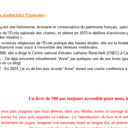
a traductrice Française
:
on
est une historienne, écrivaine et conservatrice du patrimoine français, spéc
e de l’École nationale des chartes, et obtient en 1970 le diplôme d’archiviste
 des Vaudois ».
sciences religieuses de l’École pratique des hautes études, elle est la fonda
atharisme mais aussi à l’ensemble des hérésies médiévales.
98, elle a dirigé le Centre national d’études cathares René-Nelli (CNEC) à C
 : J'ai déjà rencontré virtuellement "Anne" par quelques uns de ses livres (
qu
e en ce blog
).
2 : En 2023, j'ai vu de loin puis écouté "Anne" durant une courte conférence
Un livre de 700 ans toujours accessible pour nous, l
s yeux puis imaginez que vous
détenez dans vos fébriles mains un ouvrage
d
 ouvrez les yeux puis regardez ce cadeau : La "reproduction" du livre écrit en
t lentement les pages, i
maginez vos
neurones lisant en
langue d'oc un poème