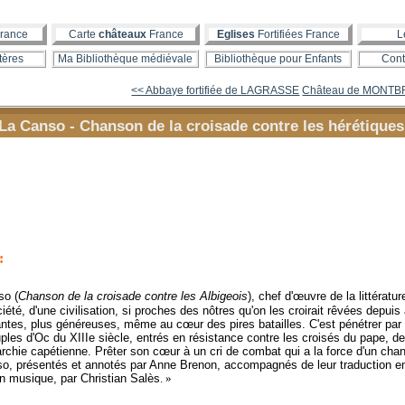
rance
Carte
châteaux
France
Eglises
Fortifiées France
L
tères
Ma Bibliothèque médiévale
Bibliothèque pour Enfants
Cont
<< Abbaye fortifiée de LAGRASSE
Château de MONTB
La Canso - Chanson de la croisade contre les hérétiques
:
so (
Chanson de la croisade contre les Albigeois
), chef d'œuvre de la littéra
ciété, d'une civilisation, si proches des nôtres qu'on les croirait rêvées depui
antes, plus généreuses, même au cœur des pires batailles. C'est pénétrer par
les d'Oc du XIIIe siècle, entrés en résistance contre les croisés du pape, de
rchie capétienne. Prêter son cœur à un cri de combat qui a la force d'un chan
so, présentés et annotés par Anne Brenon, accompagnés de leur traduction en
 en musique, par Christian Salès
. »