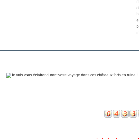
m
s
b
e
p
i