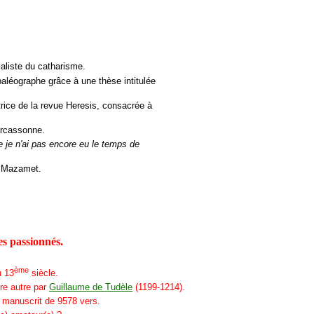
ialiste du catharisme.
 paléographe grâce à une thèse intitulée
trice de la revue Heresis, consacrée à
arcassonne.
e je n'ai pas encore eu le temps de
 à Mazamet.
es passionnés.
ème
u 13
siècle.
tre autre par
Guillaume de Tudèle
(1199-1214).
 manuscrit de 9578 vers.