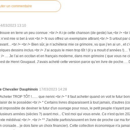
uter un commentaire
14/03/2023 13:10
 trouve en terre un peu connue :<br /> A i-je cette chanson (de geste) lue,<br /> <br /
n’est mie si bel à voir.<br /> N ous offrez un exemplaire attirant,<br /> S urtout par 
avant…<br /> <br /> Bien sûr, je n’achèterai mie ce grimoire, vu que j’en ai un , e
lques dessins inclus.<br /> J’ai acquis le mien trop tôt ! (il y a moult d’années !)… Ta
 /> … Je l’ai en occitan et en français moderne, dans mon grimoire ( que vous ne cit
 est de Henri Gougaud. J’avais acheté cette version parce qu’en livre de poche…. 
e Chevalier Dauphinois
17/03/2023 14:28
 Acheter TROP TÔT !....... que nenni.<br /> * Il faut acheter quand on voit le futur bo
laisir de le posséder.<br /> * Certains livres disparaissent à tout jamais, d'autres (c
st impossible de deviner le futur d'un ouvrage pour nous, le petit peuple n'ayant pas 
lusieurs années (siècles ?) avant moi... C'est moi qui vous envie. Ce n'est qu'en 2
exte médiéval.<br /> .<br /> ** J'achète parfois/souvent en livre de proche car ma fort
n croisade... je dois faire un choix financier). Cette collection économique n'a jam