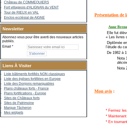
Château de COMMEQUIERS
Fort villageois d'ALIGNAN du VENT
Tour de RIEUX en VAL
Présentation de l
Enclos ecclésial de AIGNE
Anne Bren
Newsletter
Elle fut élèv
« Les livres
Abonnez-vous pour être averti des nouveaux articles
publiés.
Diplômée en 
Email
l’étude du c
De 1982 à 19
Nota 1
décrir
Liens À Visiter
Nota 
Liste bâtiments fortifiés NON classiques
Liste des églises fortifiées en Europe
Liste des Donjons remarquables
Plans châteaux forts - France
Mon avis
:
Plans fortifications - Europe
Sites de Châteaux forts
Sites de Patrimoine
Marque Tâcheron
* Fermez le
Mes widgets
* Maintenant
* En tournan