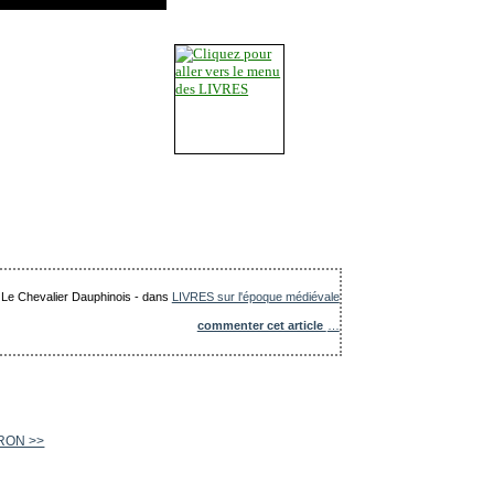
: Le Chevalier Dauphinois
-
dans
LIVRES sur l'époque médiévale
commenter cet article
…
RON >>