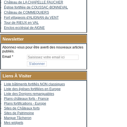
Château de LA CHAPELLE FAUCHER
Église fortifiée de COUSSAC-BONNEVAL
Château de COMMEQUIERS
Fort villageois d'ALIGNAN du VENT
Tour de RIEUX en VAL
Enclos ecclésial de AIGNE
Newsletter
Abonnez-vous pour être averti des nouveaux articles
publiés.
Email
Liens À Visiter
Liste bâtiments fortifiés NON classiques
Liste des églises fortifiées en Europe
Liste des Donjons remarquables
Plans châteaux forts - France
Plans fortifications - Europe
Sites de Châteaux forts
Sites de Patrimoine
Marque Tâcheron
Mes widgets