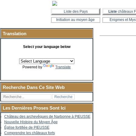
Liste des Pays
Liste
châteaux F
Initiation au moyen âge
Enigmes et Mys
Translation
Select your language below
Powered by
Translate
Recherche Dans Ce Site Web
Les Dernières Proses Sont Ici
Château des archevêques de Narbonne à PIEUSSE
Nouvelle Histoire du Moyen Âge
Église fortifiée de PIEUSSE
Comprendre les châteaux forts