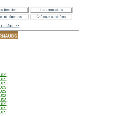
es Templiers
Les expressions
es et Légendes
Châteaux au cinéma
La Bâtie... >>
ARNAUDS