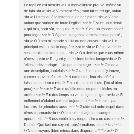
Le repli en est bien<br /> L a merveilleuse preuve, même vu
de loin.<br /> <br /> V raiment très grand fut ce refuge, antan.
<br /> I l n’est qu’à le mirer sur l’un des plans, <br /> V aste
autant que surface de toute l’église. <br /> E st-ce un « détail
» qui m’a, pour sûr, conquise.** <br /> Y voit-on espace assez
pour loger <br /> R égiment de gens d’armes dans le passé ;
<br /> O ù peu m’importe s’il fut ou non couvert : <br /> L e
principal est qu’exista naguère !<br /> <br /> D écouverte de
ses entrailles m’aurait plu…<br /> O n devine que vous-même
n’avez pu<br /> R egard y jeter, sinon belles images<br /> D
‘elles auriez partagé… Un peu dommage…<br /> O n en a
une description, toutefois.<br /> G rand chose ne s’y trouve,
comme souventefois.<br /> N éanmoins, leur vision*** «
laisse une odeur » (<br /> E h oui, est-ce ridicule, j’en ai bien
peur),<br /> <br /> P arce qu’elle nous emporte siècles en
arrière,<br /> E n des temps où vie, religion, et guerre<br /> R
éellement n’étaient celles d'aujourd’hui.<br /> I nstruit par
lectures de grimoires aussi, <br /> G uidé est notre esprit dans
rêves charmants<br /> O ù moutier, magie des songes
opérant, <br /> R essemble à s’y méprendre à un castel.<br />
D ame ! Que tant me seyent transformations telles !<br /> <br
/> N ous voyons (bien mieux dans diaporama****)<br /> O