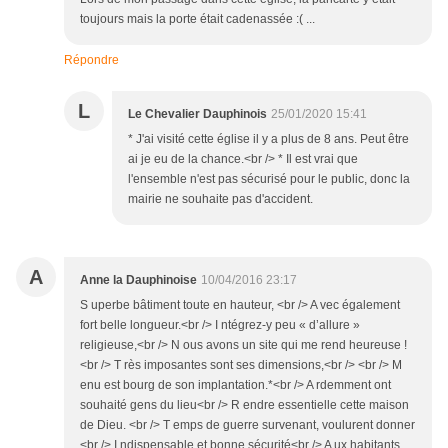
toujours mais la porte était cadenassée :( ...
Répondre
L
Le Chevalier Dauphinois
25/01/2020 15:41
* J'ai visité cette église il y a plus de 8 ans. Peut être
ai je eu de la chance.<br /> * Il est vrai que
l'ensemble n'est pas sécurisé pour le public, donc la
mairie ne souhaite pas d'accident.
A
Anne la Dauphinoise
10/04/2016 23:17
S uperbe bâtiment toute en hauteur, <br /> A vec également
fort belle longueur.<br /> I ntégrez-y peu « d’allure »
religieuse,<br /> N ous avons un site qui me rend heureuse !
<br /> T rès imposantes sont ses dimensions,<br /> <br /> M
enu est bourg de son implantation.*<br /> A rdemment ont
souhaité gens du lieu<br /> R endre essentielle cette maison
de Dieu. <br /> T emps de guerre survenant, voulurent donner
<br /> I ndispensable et bonne sécurité<br /> A ux habitants…