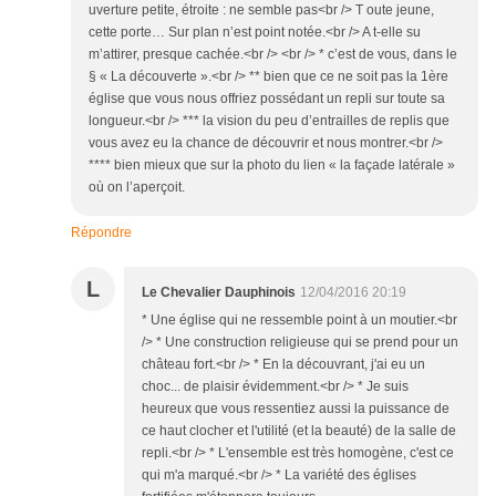
uverture petite, étroite : ne semble pas<br /> T oute jeune,
cette porte… Sur plan n’est point notée.<br /> A t-elle su
m’attirer, presque cachée.<br /> <br /> * c’est de vous, dans le
§ « La découverte ».<br /> ** bien que ce ne soit pas la 1ère
église que vous nous offriez possédant un repli sur toute sa
longueur.<br /> *** la vision du peu d’entrailles de replis que
vous avez eu la chance de découvrir et nous montrer.<br />
**** bien mieux que sur la photo du lien « la façade latérale »
où on l’aperçoit.
Répondre
L
Le Chevalier Dauphinois
12/04/2016 20:19
* Une église qui ne ressemble point à un moutier.<br
/> * Une construction religieuse qui se prend pour un
château fort.<br /> * En la découvrant, j'ai eu un
choc... de plaisir évidemment.<br /> * Je suis
heureux que vous ressentiez aussi la puissance de
ce haut clocher et l'utilité (et la beauté) de la salle de
repli.<br /> * L'ensemble est très homogène, c'est ce
qui m'a marqué.<br /> * La variété des églises