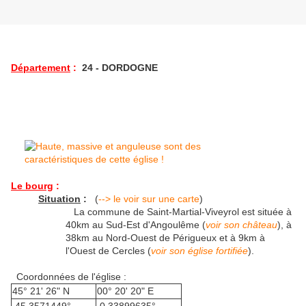
Département
:
24 - DORDOGNE
Le bourg
:
Situation
:
(
--> le voir sur une carte
)
La commune de Saint-Martial-Viveyrol est située à
40km au Sud-Est d'Angoulême (
voir son château
), à
38km au Nord-Ouest de Périgueux et à 9km à
l'Ouest de Cercles (
voir son église fortifiée
).
Coordonnées de l'église :
45° 21' 26" N
00° 20' 20" E