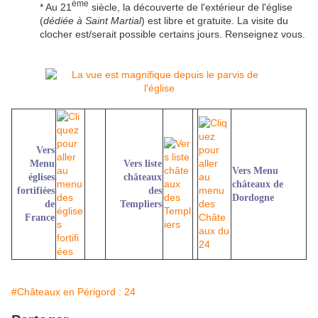
ème
* Au 21
siècle, la découverte de l'extérieur de l'église
(
dédiée à Saint Martial
) est libre et gratuite. La visite du
clocher est/serait possible certains jours. Renseignez vous.
Vers
Menu
Vers liste
Vers Menu
églises
châteaux
châteaux de
fortifiées
des
Dordogne
de
Templiers
France
#Châteaux en Périgord : 24