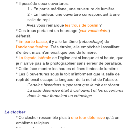
* Il possède deux ouvertures.
1 - En partie médiane, une ouverture de lumière.
2 - En hauteur, une ouverture correspondant à une
salle de repli.
Avez vous remarqué
les trous de boulin
?
* Ces trous portaient un hourdage (
voir vocabulaire
)
défensif.
*
En partie basse
, il y a le fantôme (
rebouchage
) de
l'ancienne fenêtre
. Très étroite, elle empêchait l'assaillant
d'entrer, mais n'amenait que peu de lumière.
*
La façade latérale
de l'église est si longue et si haute, que
je n'arrive pas à la photographier sans erreur de parallaxe.
* Cette face montre les hautes et fines fentes de lumière.
* Les 3 ouvertures sous le toit m'informent que la salle de
repli défensif occupe la longueur de la nef et de l'abside.
Certains historiens supposent que le toit est récent.
La salle défensive était à ciel ouvert et les ouvertures
dans le mur formaient un crénelage.
Le clocher
* Ce clocher ressemble plus à
une tour défensive
qu'à un
emblème religieux.