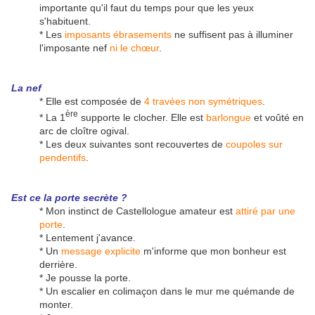
importante qu'il faut du temps pour que les yeux
s'habituent.
* Les
imposants ébrasements
ne suffisent pas à illuminer
l'imposante nef
ni le chœur
.
La nef
* Elle est composée de
4 travées non symétriques
.
ère
* La 1
supporte le clocher. Elle est
barlongue
et voûté en
arc de cloître ogival.
* Les deux suivantes sont recouvertes de
coupoles sur
pendentifs
.
Est ce la porte secrète ?
* Mon instinct de Castellologue amateur est
attiré par une
porte
.
* Lentement j'avance.
* Un
message explicite
m'informe que mon bonheur est
derrière.
* Je pousse la porte.
* Un escalier en colimaçon dans le mur me quémande de
monter.