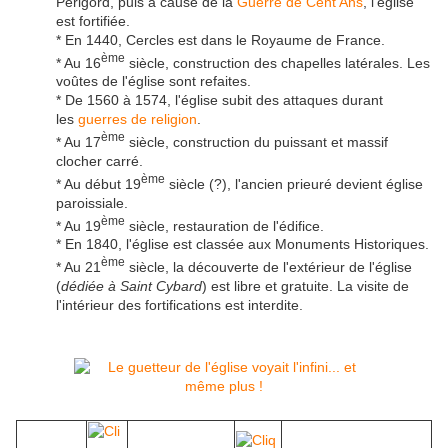
Périgord, puis à cause de la
Guerre de Cent Ans
, l'église
est fortifiée.
* En 1440, Cercles est dans le Royaume de France.
ème
* Au 16
siècle, construction des chapelles latérales. Les
voûtes de l'église sont refaites.
* De 1560 à 1574, l'église subit des attaques durant
les
guerres de religion
.
ème
* Au 17
siècle, construction du puissant et massif
clocher carré.
ème
* Au début 19
siècle (?), l'ancien prieuré devient église
paroissiale.
ème
* Au 19
siècle, restauration de l'édifice.
* En 1840, l'église est classée aux Monuments Historiques.
ème
* Au 21
siècle, la découverte de l'extérieur de l'église
(
dédiée à Saint Cybard
) est libre et gratuite. La visite de
l'intérieur des fortifications est interdite.