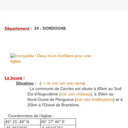
Département
:
24 - DORDOGNE
Le bourg
:
Situation
:
(
--> le voir sur une carte
)
La commune de Cercles est située à 45km au Sud-
Est d'Angoulême (
voir son château
), à 35km au
Nord-Ouest de Périgueux (
voir ses fortifications
) et à
20km à l'Ouest de Brantôme.
Coordonnées de l'église :
45° 21' 48" N
00° 27' 40" E