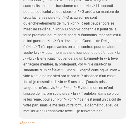
architecture ; je crois l’avoir comprise :<br /> R ajouts
successifs ont moult transformé ce lieu. <br /> I l apparaît
pourtant qu’icelui vu des cieux<br /> G ardé a su manière de
croix latine très pure,<br /> O ù, au sol, ne sont
qu’enchevêtrements de murs.<br /> R epli peut encore se
mirer, de l’extérieur. <br /> D onjon-clocher n’est point de la
toute première heure.<br /> <br /> N éanmoins imposant est-il
et fort guerrier :<br /> O n devine que Guerres de Religion ont
été<br /> T rès éprouvantes en cette contrée pour qu’aient
voulu<br /> A jouter hommes une tour pour être défendus. <br
/> <br /> B énéficiait moutier déjà d’un bâtiment<br /> E levé
en façade d’entrée, la protégeant. <br /> N e dirait-on la
silhouette d’un châtelet ?…<br /> E xcepté cette ogive, bien «
vide » : elle ne me sied.<br /> <br /> P uissance d’un castel
fort ai-je ressentie ici. <br /> S ans cela, j’aurais pris la
tangente, m’est avis ! <br /> <br /> E videmment ne m’ont
laissée de marbre sculptures. <br /> T outefois, dans ce blog
je les renie, pour sûr !<br /> <br /> * ce n’est point un calcul de
votre part, mais je me sers votre formule géométrique/jeu de
mot.<br /> ** lu dans votre texte… je n’invente rien.
Répondre