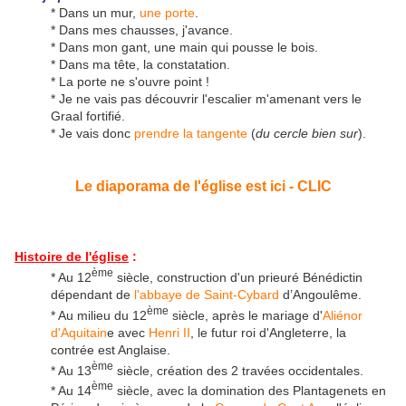
* Dans un mur,
une porte
.
* Dans mes chausses, j'avance.
* Dans mon gant, une main qui pousse le bois.
* Dans ma tête, la constatation.
* La porte ne s'ouvre point !
* Je ne vais pas découvrir l'escalier m'amenant vers le
Graal fortifié.
* Je vais donc
prendre la tangente
(
du cercle bien sur
).
Le diaporama de l'église est ici - CLIC
Histoire de l'église
:
ème
* Au 12
siècle, construction d'un prieuré Bénédictin
dépendant de
l'abbaye de Saint-Cybard
d’Angoulême.
ème
* Au milieu du 12
siècle, après le mariage d'
Aliénor
d'Aquitain
e avec
Henri II
, le futur roi d'Angleterre, la
contrée est Anglaise.
ème
* Au 13
siècle, création des 2 travées occidentales.
ème
* Au 14
siècle, avec la domination des Plantagenets en