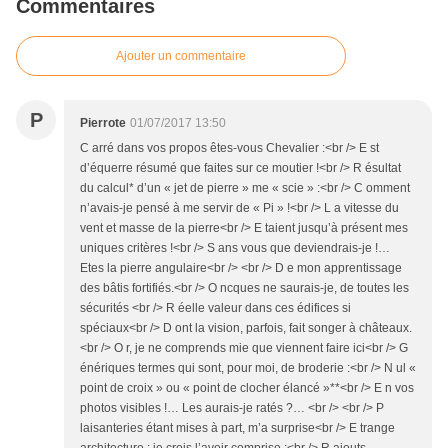
Commentaires
Ajouter un commentaire
P
Pierrote
01/07/2017 13:50
C arré dans vos propos êtes-vous Chevalier :<br /> E st
d’équerre résumé que faites sur ce moutier !<br /> R ésultat
du calcul* d’un « jet de pierre » me « scie » :<br /> C omment
n’avais-je pensé à me servir de « Pi » !<br /> L a vitesse du
vent et masse de la pierre<br /> E taient jusqu’à présent mes
uniques critères !<br /> S ans vous que deviendrais-je !…
Etes la pierre angulaire<br /> <br /> D e mon apprentissage
des bâtis fortifiés.<br /> O ncques ne saurais-je, de toutes les
sécurités <br /> R éelle valeur dans ces édifices si
spéciaux<br /> D ont la vision, parfois, fait songer à châteaux.
<br /> O r, je ne comprends mie que viennent faire ici<br /> G
énériques termes qui sont, pour moi, de broderie :<br /> N ul «
point de croix » ou « point de clocher élancé »**<br /> E n vos
photos visibles !… Les aurais-je ratés ?… <br /> <br /> P
laisanteries étant mises à part, m’a surprise<br /> E trange