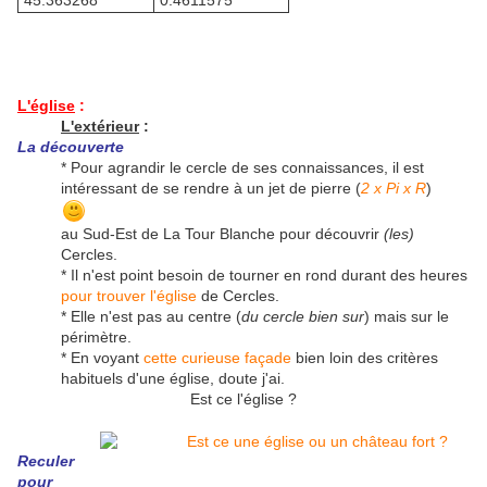
45.363268°
0.4611575°
L'église
:
L'extérieur
:
La découverte
* Pour agrandir le cercle de ses connaissances, il est
intéressant de se rendre à un jet de pierre (
2 x Pi x R
)
au Sud-Est de La Tour Blanche pour découvrir
(les)
Cercles.
* Il n'est point besoin de tourner en rond durant des heures
pour trouver l'église
de Cercles.
* Elle n'est pas au centre (
du cercle bien sur
) mais sur le
périmètre.
* En voyant
cette curieuse façade
bien loin des critères
habituels d'une église, doute j'ai.
Est ce l'église ?
Reculer
pour