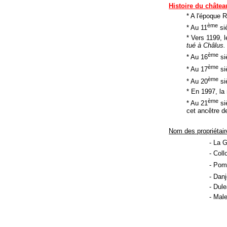
Histoire du châtea
* A l'époque 
ème
* Au 11
siè
* Vers 1199, 
tué à Châlus.
ème
* Au 16
si
ème
* Au 17
si
ème
* Au 20
si
* En 1997, la 
ème
* Au 21
siè
cet ancêtre d
Nom des propriétai
- La 
- Coll
- Pom
- Danj
- Dule
- Male