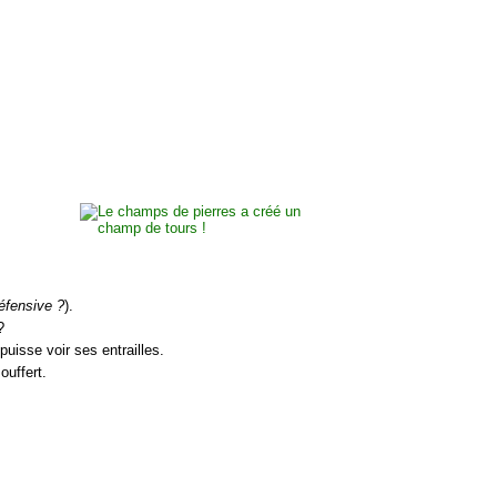
éfensive ?
).
?
puisse voir ses entrailles.
ouffert.