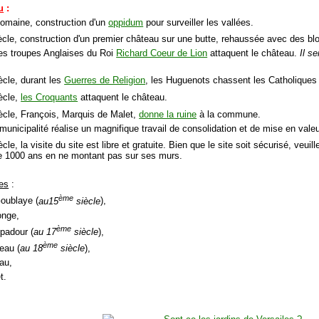
u
:
Romaine, construction d'un
oppidum
pour surveiller les vallées.
cle, construction d'un premier château sur une butte, rehaussée avec des blo
les troupes Anglaises du Roi
Richard Coeur de Lion
attaquent le château.
Il s
ècle, durant les
Guerres de Religion
, les Huguenots chassent les Catholiques
ècle,
les Croquants
attaquent le château.
ècle, François, Marquis de Malet,
donne la ruine
à la commune.
municipalité réalise un magnifique travail de consolidation et de mise en valeu
cle, la visite du site est libre et gratuite. Bien que le site soit sécurisé, veui
e 1000 ans en ne montant pas sur ses murs.
res
:
ème
Goublaye (
au15
siècle
),
onge,
ème
padour (
au 17
siècle
),
ème
eau (
au 18
siècle
),
au,
t.