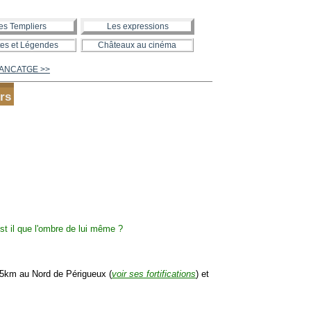
es Templiers
Les expressions
es et Légendes
Châteaux au cinéma
LANCATGE >>
rs
5km au Nord de Périgueux (
voir ses fortifications
) et