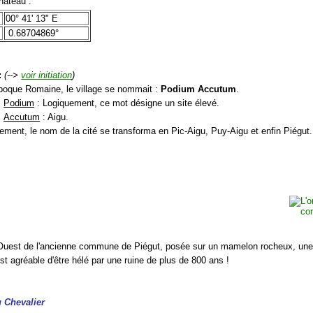
âteau :
00° 41' 13" E
0.68704869°
:
(-->
voir initiation
)
'époque Romaine, le village se nommait :
Podium Accutum
.
Podium
: Logiquement, ce mot désigne un site élevé.
Accutum
: Aigu.
ement, le nom de la cité se transforma en Pic-Aigu, Puy-Aigu et enfin Piégut.
'Ouest de l'ancienne commune de Piégut, posée sur un mamelon rocheux, une
t agréable d'être hélé par une ruine de plus de 800 ans !
u Chevalier