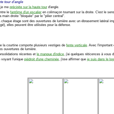
ute tour d'angle
, je me
précipite sur la haute tour
d'angle.
ntre le
fantôme d'un escalier
en colimaçon tournant sur la droite. C'est le sens
 main droite "bloquée" par le "pilier central".
à chaque étage sont des ouvertures de lumière avec un ébrasement latéral im
égé
), elles peuvent être utilisées pour la défense.
 de la courtine comporte plusieurs vestiges de
fente verticale
. Avec l'importan
des ouvertures de lumière.
onsolidations récentes et
le manque d'indice
, j'ai quelques réticences à vous 
n voyant l'unique
piédroit d'une cheminée
, j'ose affirmer que
je suis dans le log