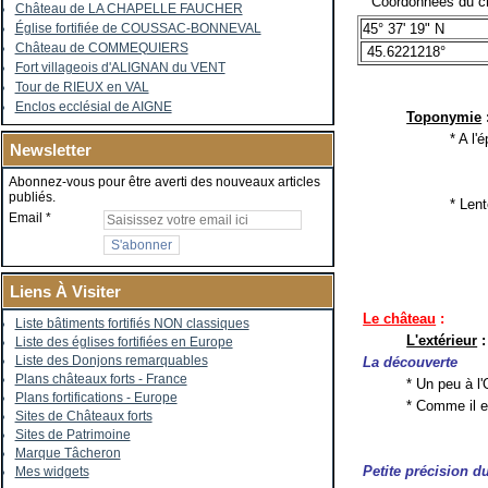
Coordonnées du ch
Château de LA CHAPELLE FAUCHER
45° 37' 19" N
Église fortifiée de COUSSAC-BONNEVAL
Château de COMMEQUIERS
45.6221218°
Fort villageois d'ALIGNAN du VENT
Tour de RIEUX en VAL
Enclos ecclésial de AIGNE
Toponymie
* A l
Newsletter
Abonnez-vous pour être averti des nouveaux articles
publiés.
* Lent
Email
Liens À Visiter
Le château
:
Liste bâtiments fortifiés NON classiques
L'extérieur
:
Liste des églises fortifiées en Europe
Liste des Donjons remarquables
La découverte
Plans châteaux forts - France
* Un peu à l
Plans fortifications - Europe
* Comme il es
Sites de Châteaux forts
Sites de Patrimoine
Marque Tâcheron
Petite précision d
Mes widgets