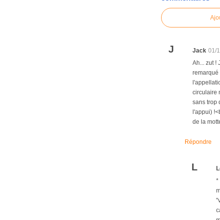
Ajo
J
Jack
01/
Ah... zut 
remarqué q
l'appellat
circulaire
sans trop 
l'appui) !
de la motte
Répondre
L
L
*
m
"
c