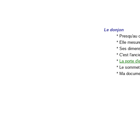
Le donjon
* Presqu'au 
* Elle mesur
* Ses dimens
* C'est l'anc
*
La porte d'
* Le sommet 
* Ma document