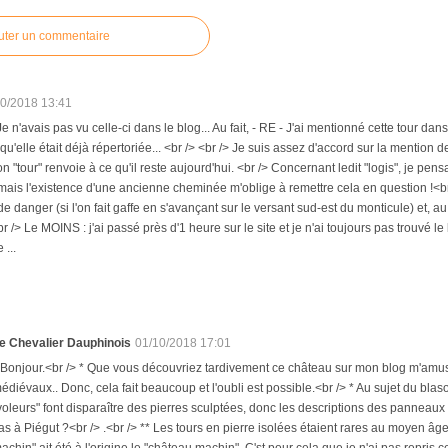
uter un commentaire
10/2018 13:41
! Je n'avais pas vu celle-ci dans le blog... Au fait, - RE - J'ai mentionné cette tour 
u'elle était déjà répertoriée... <br /> <br /> Je suis assez d'accord sur la mention 
ion "tour" renvoie à ce qu'il reste aujourd'hui. <br /> Concernant ledit "logis", je p
 mais l'existence d'une ancienne cheminée m'oblige à remettre cela en question !<br /
de danger (si l'on fait gaffe en s'avançant sur le versant sud-est du monticule) et, 
<br /> Le MOINS : j'ai passé près d'1 heure sur le site et je n'ai toujours pas trouvé 
 ...
e Chevalier Dauphinois
01/10/2018 17:01
 Bonjour.<br /> * Que vous découvriez tardivement ce château sur mon blog m'amuse, c
édiévaux.. Donc, cela fait beaucoup et l'oubli est possible.<br /> * Au sujet du blaso
voleurs" font disparaître des pierres sculptées, donc les descriptions des panneaux 
as à Piégut ?<br /> .<br /> ** Les tours en pierre isolées étaient rares au moyen â