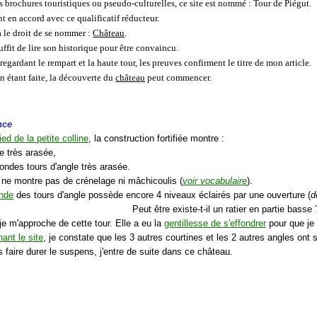
s brochures touristiques ou pseudo-culturelles, ce site est nommé : Tour de Piégut.
nt en accord avec ce qualificatif réducteur.
a le droit de se nommer :
Château
.
 suffit de lire son historique pour être convaincu.
 regardant le rempart et la haute tour, les preuves confirment le titre de mon article.
n étant faite, la découverte du
château
peut commencer.
nce
ied de la petite colline
, la construction fortifiée montre :
e très arasée,
rondes tours d'angle très arasée.
 ne montre pas de crénelage ni mâchicoulis (
voir vocabulaire
).
ande
des tours d'angle possède encore 4 niveaux éclairés par une ouverture (
d
Peut être existe-t-il un ratier en partie basse 
je m'approche de cette tour. Elle a eu la
gentillesse de s'effondrer
pour que je 
ant le site
, je constate que les 3 autres courtines et les 2 autres angles ont s
 faire durer le suspens, j'entre de suite dans ce château.