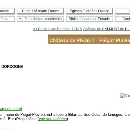
rance
Carte
châteaux
France
Eglises
Fortifiées France
L
tères
Ma Bibliothèque médiévale
Bibliothèque pour Enfants
Cont
<< Castrum de Brachio - BRAS
Château de CALMONT de P
Château de PIEGUT - Piégut-Pluvie
- DORDOGNE
 sur une carte
)
mmune de Piégut-Pluviers est située à 65km au Sud-Ouest de Limoges, à 5
m à l'Est d'Angoulême (
voir son château
).