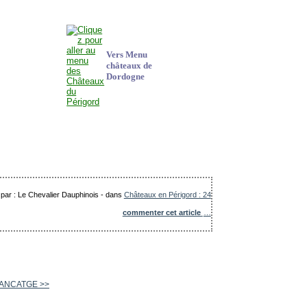
Vers Menu
châteaux de
Dordogne
 par : Le Chevalier Dauphinois
-
dans
Châteaux en Périgord : 24
commenter cet article
…
LANCATGE >>