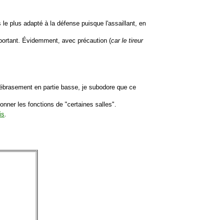
 le plus adapté à la défense puisque l'assaillant, en
portant. Évidemment, avec précaution (
car le tireur
t ébrasement en partie basse, je subodore que ce
donner les fonctions de "certaines salles".
is
.