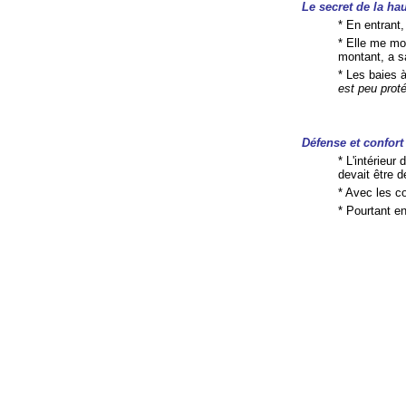
Le secret de la ha
* En entrant
* Elle me mo
montant, a sa
* Les baies 
est peu prot
Défense et confort
* L'intérieur
devait être 
* Avec les c
* Pourtant e