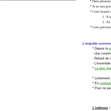
* Dans plusieur
* Je ne suis poi
* Cette beauté 
1 - Il
2 - En
* Cette précisio
L'enquête comme
* Depuis le
p
- Une courtin
- Reliant de 
- L'ensemble
*
La plus gr
* Lentement 
* En
contourn
* Pour ne pas
L'intérieur
: