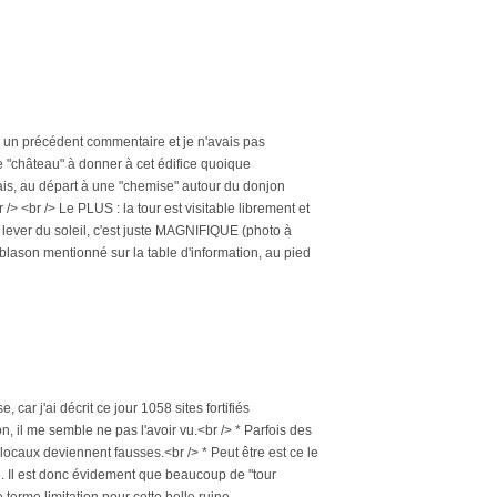
dans un précédent commentaire et je n'avais pas
de "château" à donner à cet édifice quoique
ensais, au départ à une "chemise" autour du donjon
> <br /> Le PLUS : la tour est visitable librement et
au lever du soleil, c'est juste MAGNIFIQUE (photo à
le blason mentionné sur la table d'information, au pied
ar j'ai décrit ce jour 1058 sites fortifiés
n, il me semble ne pas l'avoir vu.<br /> * Parfois des
locaux deviennent fausses.<br /> * Peut être est ce le
ge. Il est donc évidement que beaucoup de "tour