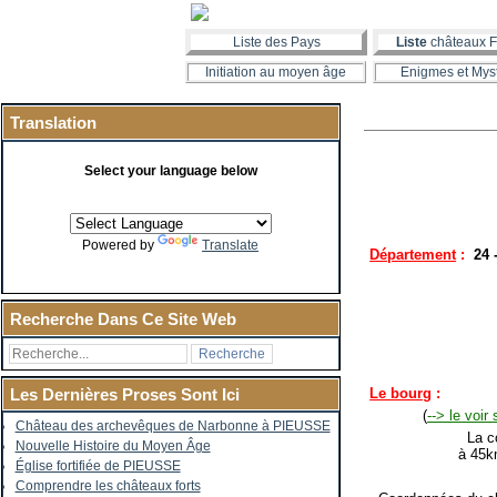
Liste des Pays
Liste
châteaux F
Initiation au moyen âge
Enigmes et Mys
Translation
Select your language below
Powered by
Translate
Département
:
24 
Recherche Dans Ce Site Web
Le bourg
:
Les Dernières Proses Sont Ici
(
--> le voir
Château des archevêques de Narbonne à PIEUSSE
La co
Nouvelle Histoire du Moyen Âge
à 45k
Église fortifiée de PIEUSSE
Comprendre les châteaux forts