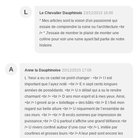
L
Le Chevalier Dauphinois
23/12/2015 18:00
* Mes articles sont la vision d'un passionné qui
essaie de comprendre la ruine ou l'architecture.<br
/> * J'essaie de montrer le plaisir de monter une
colline pour voir une ruine ayant fait partie de notre
histoire.
A
Anne la Dauphinoise
20/12/2015 17:08
L ‘heur a eu ce castel ne point changer - <br /> I l est
important que l’ayez noté -<br /> E n sept cents longues
années de possédants. <br /> U n détail qui a su le rendre
charmant <br /> <br /> D ans mon esprit et à mes yeux. Ainsi,
<br /> I gnoré ai-je « toilettage » des bâtis <br /> E t fixé mon
regard sur belle allure <br /> U niquement de l’ensemble de
ces murs. <br /> <br /> B ercés sommes par impression de
puissance,<br /> O ù partout s’affiche une grand’défiance.<br
/> U nivers confiné autour d’une cour <br /> L imitée par
courtines et grosses tours.<br /> A leur pied sont encore les