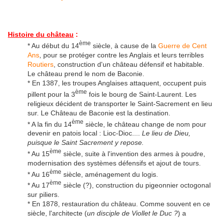
Histoire du château
:
ème
* Au début du 14
siècle, à cause de la
Guerre de Cent
Ans
, pour se protéger contre les Anglais et leurs terribles
Routiers
, construction d'un château défensif et habitable.
Le château prend le nom de Baconie.
* En 1387, les troupes Anglaises attaquent, occupent puis
ème
pillent pour la 3
fois le bourg de Saint-Laurent. Les
religieux décident de transporter le Saint-Sacrement en lieu
sur. Le Château de Baconie est la destination.
ème
* A la fin du 14
siècle, le château change de nom pour
devenir en patois local : Lioc-Dioc....
Le lieu de Dieu,
puisque le Saint Sacrement y repose.
ème
* Au 15
siècle, suite à l'invention des armes à poudre,
modernisation des systèmes défensifs et ajout de tours.
ème
* Au 16
siècle, aménagement du logis.
ème
* Au 17
siècle (?), construction du pigeonnier octogonal
sur piliers.
* En 1878, restauration du château. Comme souvent en ce
siècle, l'architecte (
un disciple de Viollet le Duc ?
) a