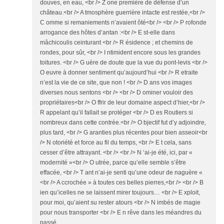
douves, en eau, <br /> Z one première de défense d’un
château.<br /> A tmosphère guerrière intacte est restée,<br />
C omme si remaniements n’avaient ôté<br /> <br /> P rofonde
arrogance des hôtes d’antan :<br /> E st-elle dans
mâchicoulis ceinturant <br /> R ésidence ; et chemins de
rondes, pour sûr, <br /> I ntimident encore sous les grandes
toitures. <br /> G uère de doute que la vue du pont-levis <br />
O euvre à donner sentiment qu’aujourd’hui <br /> R etraite
n’est la vie de ce site, que non ! <br /> D ans vos images
diverses nous sentons <br /> <br /> D ominer vouloir des
propriétaires<br /> O ffrir de leur domaine aspect d’hier,<br />
R appelant qu’il fallait se protéger <br /> D es Routiers si
nombreux dans cette contrée.<br /> O bjectif fut d’y adjoindre,
plus tard, <br /> G aranties plus récentes pour bien asseoir<br
/> N otoriété et force au fil du temps, <br /> E t cela, sans
cesser d’être attrayant. <br /> <br /> N ‘ai-je été, ici, par «
modernité »<br /> O utrée, parce qu’elle semble s’être
effacée, <br /> T ant n’ai-je senti qu’une odeur de naguère «
<br /> A ccrochée » à toutes ces belles pierres,<br /> <br /> B
ien qu’icelles ne se laissent mirer toujours… <br /> E xploit,
pour moi, qu’aient su rester atours <br /> N imbés de magie
pour nous transporter <br /> E n rêve dans les méandres du
passé.