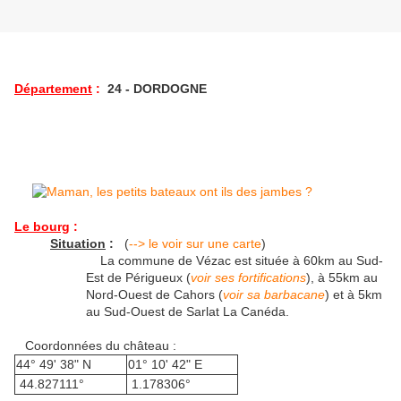
Département
:
24 - DORDOGNE
Le bourg
:
Situation
:
(
--> le voir sur une carte
)
La commune de Vézac est située à 60km au Sud-
Est de Périgueux (
voir ses fortifications
), à 55km au
Nord-Ouest de Cahors (
voir sa barbacane
) et à 5km
au Sud-Ouest de Sarlat La Canéda.
Coordonnées du château :
44° 49' 38" N
01° 10' 42" E
44.827111°
1.178306°