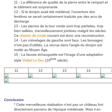
11 - La différence de qualité de la pierre entre le rempart et
le bâtiment est surprenante.
12 - Si le donjon avait été médiéval, l'ouverture des
fenêtres se serait certainement traduite par des arcs de
décharge.
13 - Les pierres de la tour ronde sont trop parfaites, trop
bien taillées, merveilleusement jointives malgré les siècles.
Ce
chemin de ronde
couvert est donc une reconstruction.
14 - Les crénelages de gauche sont faux. Les bossages
n'ont pas d'utilités. La verrue dans l'angle du donjon est
inutile au Moyen Âge.
15 - La fausse échauguette est l'image d'une adaptation
ème
style
Viollet Le Duc
(
19
siècle
).
11
12
13
14
Conclusion
* Cette merveilleuse réalisation n'est pas un château fort
directement parvenu de l'époque médiévale. Mais il en