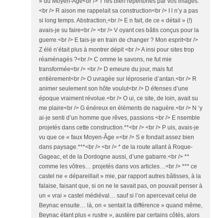
» du Moyen-Âge<br /> T rès bien répertoriés par vos images.
<br /> R aison me rappelait sa construction<br /> I l n’y a pas
si long temps. Abstraction,<br /> E n fait, de ce « détail » (!)
avais-je su faire<br /> <br /> V oyant ces bâtis conçus pour la
guerre.<br /> E tais-je en train de changer ? Mon esprit<br />
Z élé n’était plus à montrer dépit <br /> A insi pour sites trop
réaménagés ?<br /> C omme le savons, ne fut mie
transformée<br /> <br /> D emeure du jour, mais fut
entièrement<br /> O uvragée sur léproserie d’antan.<br /> R
animer seulement son hôte voulut<br /> D éfenses d’une
époque vraiment révolue.<br /> O ui, ce site, de loin, avait su
me plaire<br /> G énéreux en éléments de naguère.<br /> N ‘y
ai-je senti d’un homme que rêves, passions <br /> E nsemble
projetés dans cette construction.**<br /> <br /> P uis, avais-je
vu que ce « faux Moyen-Âge »<br /> S e fondait assez bien
dans paysage.***<br /> <br /> * de la route allant à Roque-
Gageac, et de la Dordogne aussi, d’une gabarre.<br /> **
comme les vôtres… projetés dans vos articles…<br /> *** ce
castel ne « dépareillait » mie, par rapport autres bâtisses, à la
falaise, faisant que, si on ne le savait pas, on pouvait penser à
un « vrai » castel médiéval… sauf si l’on apercevait celui de
Beynac ensuite… là, on « sentait la différence » quand même,
Beynac étant plus « rustre », austère par certains côtés, alors