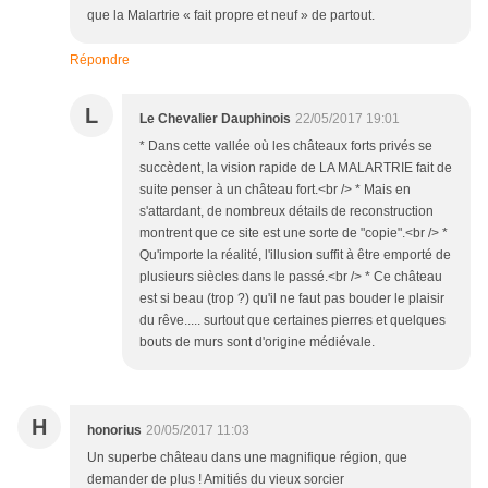
que la Malartrie « fait propre et neuf » de partout.
Répondre
L
Le Chevalier Dauphinois
22/05/2017 19:01
* Dans cette vallée où les châteaux forts privés se
succèdent, la vision rapide de LA MALARTRIE fait de
suite penser à un château fort.<br /> * Mais en
s'attardant, de nombreux détails de reconstruction
montrent que ce site est une sorte de "copie".<br /> *
Qu'importe la réalité, l'illusion suffit à être emporté de
plusieurs siècles dans le passé.<br /> * Ce château
est si beau (trop ?) qu'il ne faut pas bouder le plaisir
du rêve..... surtout que certaines pierres et quelques
bouts de murs sont d'origine médiévale.
H
honorius
20/05/2017 11:03
Un superbe château dans une magnifique région, que
demander de plus ! Amitiés du vieux sorcier