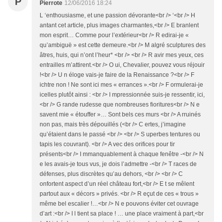
P
Pierrote
12/06/2016 18:24
L ‘enthousiasme, et une passion dévorante<br /> ‘<br /> H
antant cet article, plus images charmantes,<br /> E branlent
mon esprit… Comme pour l’extérieur<br /> R edirai-je «
qu’ambiguë » est cette demeure.<br /> M algré sculptures des
âtres, huis, qui n’ont l’heur* <br /> <br /> R avir mes yeux, ces
entrailles m’attirent.<br /> O ui, Chevalier, pouvez vous réjouir
!<br /> U n éloge vais-je faire de la Renaissance ?<br /> F
ichtre non ! Ne sont ici mes « errances ».<br /> F ormulerai-je
icelles plutôt ainsi : <br /> I mpressionnée suis-je ressentir, ici,
<br /> G rande rudesse que nombreuses fioritures<br /> N e
savent mie « étouffer »… Sont bels ces murs <br /> A rruinés
non pas, mais très dépouillés (<br /> C ertes, j’imagine
qu’étaient dans le passé <br /> <br /> S uperbes tentures ou
tapis les couvrant). <br /> A vec des orifices pour tir
présents<br /> I mmanquablement à chaque fenêtre -<br /> N
e les avais-je tous vus, je dois l’admettre -<br /> T races de
défenses, plus discrètes qu’au dehors, <br /> <br /> C
onfortent aspect d’un réel château fort,<br /> E t se mêlent
partout aux « décors » privés. <br /> R eçut de ces « trous »
même bel escalier !…<br /> N e pouvons éviter cet ouvrage
d’art :<br /> I l tient sa place ! … une place vraiment à part,<br