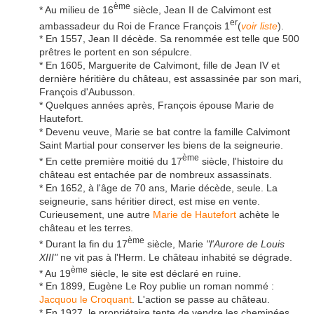
ème
* Au milieu de 16
siècle, Jean II de Calvimont est
er
ambassadeur du Roi de France François 1
(
voir liste
).
* En 1557, Jean II décède. Sa renommée est telle que 500
prêtres le portent en son sépulcre.
* En 1605, Marguerite de Calvimont, fille de Jean IV et
dernière héritière du château, est assassinée par son mari,
François d'Aubusson.
* Quelques années après, François épouse Marie de
Hautefort.
* Devenu veuve, Marie se bat contre la famille Calvimont
Saint Martial pour conserver les biens de la seigneurie.
ème
* En cette première moitié du 17
siècle, l'histoire du
château est entachée par de nombreux assassinats.
* En 1652, à l'âge de 70 ans, Marie décède, seule. La
seigneurie, sans héritier direct, est mise en vente.
Curieusement, une autre
Marie de Hautefort
achète le
château et les terres.
ème
* Durant la fin du 17
siècle, Marie
"l'Aurore de Louis
XIII"
ne vit pas à l'Herm. Le château inhabité se dégrade.
ème
* Au 19
siècle, le site est déclaré en ruine.
* En 1899, Eugène Le Roy publie un roman nommé :
Jacquou le Croquant
. L'action se passe au château.
* En 1927, le propriétaire tente de vendre les cheminées.