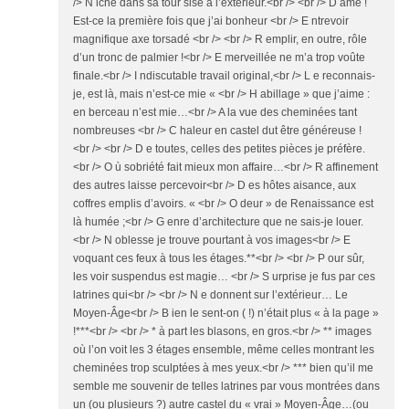
/> N iché dans sa tour sise à l’extérieur.<br /> <br /> D ame !
Est-ce la première fois que j’ai bonheur <br /> E ntrevoir
magnifique axe torsadé <br /> <br /> R emplir, en outre, rôle
d’un tronc de palmier !<br /> E merveillée ne m’a trop voûte
finale.<br /> I ndiscutable travail original,<br /> L e reconnais-
je, est là, mais n’est-ce mie « <br /> H abillage » que j’aime :
en berceau n’est mie…<br /> A la vue des cheminées tant
nombreuses <br /> C haleur en castel dut être généreuse !
<br /> <br /> D e toutes, celles des petites pièces je préfère.
<br /> O ù sobriété fait mieux mon affaire…<br /> R affinement
des autres laisse percevoir<br /> D es hôtes aisance, aux
coffres emplis d’avoirs. « <br /> O deur » de Renaissance est
là humée ;<br /> G enre d’architecture que ne sais-je louer.
<br /> N oblesse je trouve pourtant à vos images<br /> E
voquant ces feux à tous les étages.**<br /> <br /> P our sûr,
les voir suspendus est magie… <br /> S urprise je fus par ces
latrines qui<br /> <br /> N e donnent sur l’extérieur… Le
Moyen-Âge<br /> B ien le sent-on ( !) n’était plus « à la page »
!***<br /> <br /> * à part les blasons, en gros.<br /> ** images
où l’on voit les 3 étages ensemble, même celles montrant les
cheminées trop sculptées à mes yeux.<br /> *** bien qu’il me
semble me souvenir de telles latrines par vous montrées dans
un (ou plusieurs ?) autre castel du « vrai » Moyen-Âge…(ou