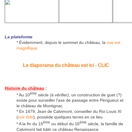
La plateforme
* Évidemment, depuis le sommet du château, la
vue est
magnifique
.
Le diaporama du château est ici - CLIC
Histoire du château
:
ème
* Au 10
siècle
(à vérifier)
, un construction de guet (?)
existe pour surveiller l'axe de passage entre Périgueux et
le château de Montignac.
* En 1479, Jean de Calvimont, conseiller du Roi Louis XI
(
voir liste
), possède quelques terres en ce lieu.
ème
ème
* A la fin du 15
ou début du 16
siècle, la famille de
Calvimont fait bâtir ce château Renaissance.