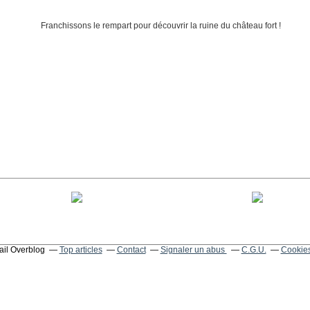
tail Overblog
Top articles
Contact
Signaler un abus
C.G.U.
Cookies