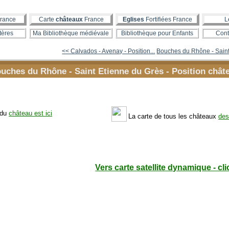
rance
Carte
châteaux
France
Eglises
Fortifiées France
L
tères
Ma Bibliothèque médiévale
Bibliothèque pour Enfants
Cont
<< Calvados - Avenay - Position...
Bouches du Rhône - Saint 
uches du Rhône - Saint Etienne du Grès - Position châte
 du
château est ici
La carte de tous les châteaux
des
Vers carte satellite dynamique - cli