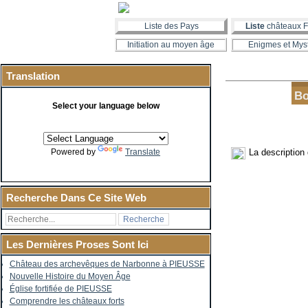
Liste des Pays
Liste
châteaux F
Initiation au moyen âge
Enigmes et Mys
Translation
Bo
Select your language below
La description
Powered by
Translate
Recherche Dans Ce Site Web
Les Dernières Proses Sont Ici
Château des archevêques de Narbonne à PIEUSSE
Nouvelle Histoire du Moyen Âge
Église fortifiée de PIEUSSE
Comprendre les châteaux forts