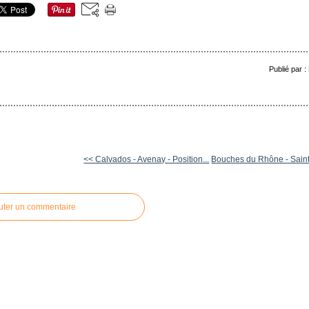
Publié par 
<< Calvados - Avenay - Position...
Bouches du Rhône - Saint 
uter un commentaire