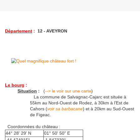
Département
:
12 - AVEYRON
Le bourg
:
Situation
:
(
--> le voir sur une carte
)
La commune de Salvagnac-Cajarc est située à
55km au Nord-Ouest de Rodez, à 30km à l'Est de
Cahors (
voir sa barbacane
) et à 20km au Sud-Ouest
de Figeac.
Coordonnées du château :
44° 28' 29' N
01° 50' 50" E