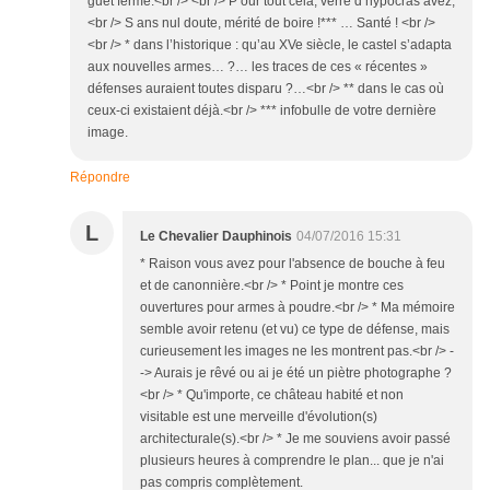
guet fermé.<br /> <br /> P our tout cela, verre d’hypocras avez,
<br /> S ans nul doute, mérité de boire !*** … Santé ! <br />
<br /> * dans l’historique : qu’au XVe siècle, le castel s’adapta
aux nouvelles armes… ?… les traces de ces « récentes »
défenses auraient toutes disparu ?…<br /> ** dans le cas où
ceux-ci existaient déjà.<br /> *** infobulle de votre dernière
image.
Répondre
L
Le Chevalier Dauphinois
04/07/2016 15:31
* Raison vous avez pour l'absence de bouche à feu
et de canonnière.<br /> * Point je montre ces
ouvertures pour armes à poudre.<br /> * Ma mémoire
semble avoir retenu (et vu) ce type de défense, mais
curieusement les images ne les montrent pas.<br /> -
-> Aurais je rêvé ou ai je été un piètre photographe ?
<br /> * Qu'importe, ce château habité et non
visitable est une merveille d'évolution(s)
architecturale(s).<br /> * Je me souviens avoir passé
plusieurs heures à comprendre le plan... que je n'ai
pas compris complètement.