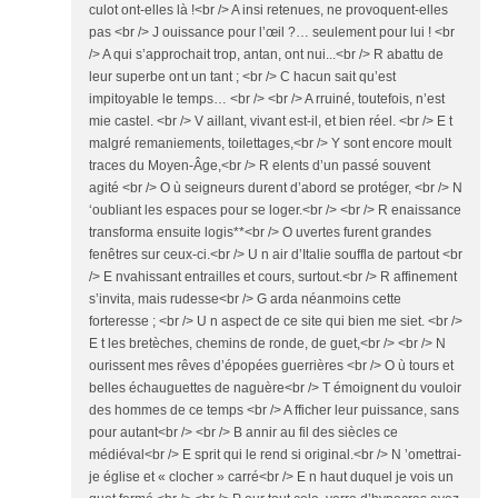
culot ont-elles là !<br /> A insi retenues, ne provoquent-elles
pas <br /> J ouissance pour l’œil ?… seulement pour lui ! <br
/> A qui s’approchait trop, antan, ont nui...<br /> R abattu de
leur superbe ont un tant ; <br /> C hacun sait qu’est
impitoyable le temps… <br /> <br /> A rruiné, toutefois, n’est
mie castel. <br /> V aillant, vivant est-il, et bien réel. <br /> E t
malgré remaniements, toilettages,<br /> Y sont encore moult
traces du Moyen-Âge,<br /> R elents d’un passé souvent
agité <br /> O ù seigneurs durent d’abord se protéger, <br /> N
‘oubliant les espaces pour se loger.<br /> <br /> R enaissance
transforma ensuite logis**<br /> O uvertes furent grandes
fenêtres sur ceux-ci.<br /> U n air d’Italie souffla de partout <br
/> E nvahissant entrailles et cours, surtout.<br /> R affinement
s’invita, mais rudesse<br /> G arda néanmoins cette
forteresse ; <br /> U n aspect de ce site qui bien me siet. <br />
E t les bretèches, chemins de ronde, de guet,<br /> <br /> N
ourissent mes rêves d’épopées guerrières <br /> O ù tours et
belles échauguettes de naguère<br /> T émoignent du vouloir
des hommes de ce temps <br /> A fficher leur puissance, sans
pour autant<br /> <br /> B annir au fil des siècles ce
médiéval<br /> E sprit qui le rend si original.<br /> N ’omettrai-
je église et « clocher » carré<br /> E n haut duquel je vois un