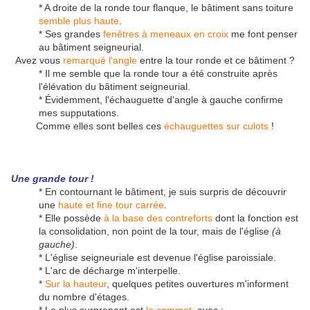
* A droite de la ronde tour flanque, le bâtiment sans toiture
semble plus haute
.
* Ses grandes
fenêtres à meneaux en croix
me font penser
au bâtiment seigneurial.
Avez vous
remarqué l'angle
entre la tour ronde et ce bâtiment ?
* Il me semble que la ronde tour a été construite après
l'élévation du bâtiment seigneurial.
* Évidemment, l'échauguette d'angle à gauche confirme
mes supputations.
Comme elles sont belles ces
échauguettes sur culots
!
Une grande tour !
* En contournant le bâtiment, je suis surpris de découvrir
une
haute et fine tour carrée
.
* Elle possède
à la base des contreforts
dont la fonction est
la consolidation, non point de la tour, mais de l'église
(à
gauche)
.
* L'église seigneuriale est devenue l'église paroissiale.
* L'arc de décharge m'interpelle.
*
Sur la hauteur
, quelques petites ouvertures m'informent
du nombre d'étages.