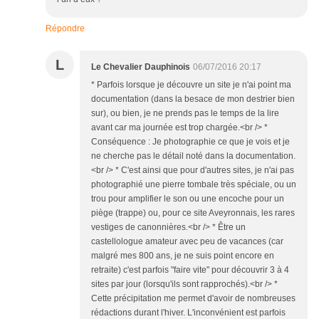
Répondre
L
Le Chevalier Dauphinois
06/07/2016 20:17
* Parfois lorsque je découvre un site je n'ai point ma
documentation (dans la besace de mon destrier bien
sur), ou bien, je ne prends pas le temps de la lire
avant car ma journée est trop chargée.<br /> *
Conséquence : Je photographie ce que je vois et je
ne cherche pas le détail noté dans la documentation.
<br /> * C'est ainsi que pour d'autres sites, je n'ai pas
photographié une pierre tombale très spéciale, ou un
trou pour amplifier le son ou une encoche pour un
piège (trappe) ou, pour ce site Aveyronnais, les rares
vestiges de canonnières.<br /> * Être un
castellologue amateur avec peu de vacances (car
malgré mes 800 ans, je ne suis point encore en
retraite) c'est parfois "faire vite" pour découvrir 3 à 4
sites par jour (lorsqu'ils sont rapprochés).<br /> *
Cette précipitation me permet d'avoir de nombreuses
rédactions durant l'hiver. L'inconvénient est parfois