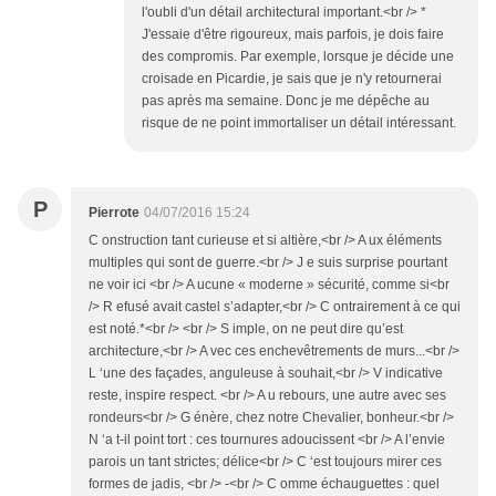
l'oubli d'un détail architectural important.<br /> *
J'essaie d'être rigoureux, mais parfois, je dois faire
des compromis. Par exemple, lorsque je décide une
croisade en Picardie, je sais que je n'y retournerai
pas après ma semaine. Donc je me dépêche au
risque de ne point immortaliser un détail intéressant.
P
Pierrote
04/07/2016 15:24
C onstruction tant curieuse et si altière,<br /> A ux éléments
multiples qui sont de guerre.<br /> J e suis surprise pourtant
ne voir ici <br /> A ucune « moderne » sécurité, comme si<br
/> R efusé avait castel s’adapter,<br /> C ontrairement à ce qui
est noté.*<br /> <br /> S imple, on ne peut dire qu’est
architecture,<br /> A vec ces enchevêtrements de murs...<br />
L ‘une des façades, anguleuse à souhait,<br /> V indicative
reste, inspire respect. <br /> A u rebours, une autre avec ses
rondeurs<br /> G énère, chez notre Chevalier, bonheur.<br />
N ‘a t-il point tort : ces tournures adoucissent <br /> A l’envie
parois un tant strictes; délice<br /> C ‘est toujours mirer ces
formes de jadis, <br /> -<br /> C omme échauguettes : quel