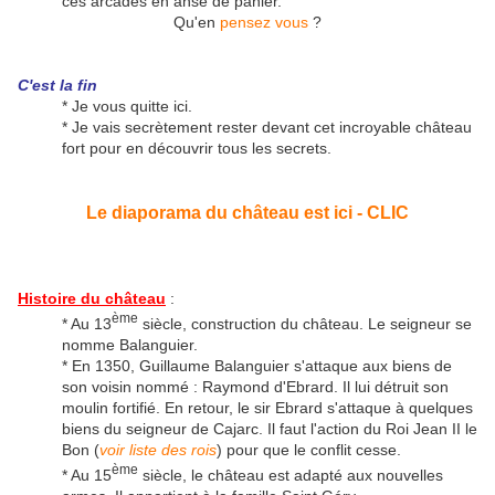
ces arcades en anse de panier.
Qu'en
pensez vous
?
C'est la fin
* Je vous quitte ici.
* Je vais secrètement rester devant cet incroyable château
fort pour en découvrir tous les secrets.
Le diaporama du château est ici - CLIC
Histoire du château
:
ème
* Au 13
siècle, construction du château. Le seigneur se
nomme Balanguier.
* En 1350, Guillaume Balanguier s'attaque aux biens de
son voisin nommé : Raymond d'Ebrard. Il lui détruit son
moulin fortifié. En retour, le sir Ebrard s'attaque à quelques
biens du seigneur de Cajarc. Il faut l'action du Roi Jean II le
Bon (
voir liste des rois
) pour que le conflit cesse.
ème
* Au 15
siècle, le château est adapté aux nouvelles