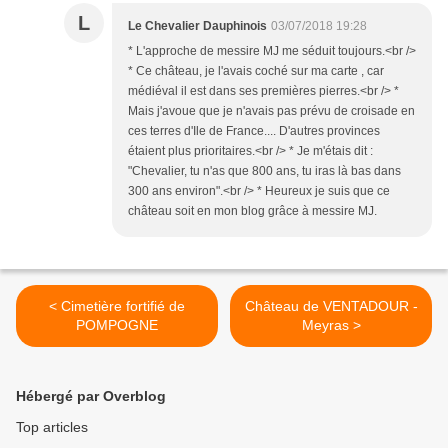
L
Le Chevalier Dauphinois
03/07/2018 19:28
* L'approche de messire MJ me séduit toujours.<br />
* Ce château, je l'avais coché sur ma carte , car
médiéval il est dans ses premières pierres.<br /> *
Mais j'avoue que je n'avais pas prévu de croisade en
ces terres d'Ile de France.... D'autres provinces
étaient plus prioritaires.<br /> * Je m'étais dit :
"Chevalier, tu n'as que 800 ans, tu iras là bas dans
300 ans environ".<br /> * Heureux je suis que ce
château soit en mon blog grâce à messire MJ.
< Cimetière fortifié de
Château de VENTADOUR -
POMPOGNE
Meyras >
Hébergé par Overblog
Top articles