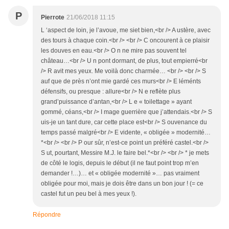
P
Pierrote
21/06/2018 11:15
L ‘aspect de loin, je l’avoue, me siet bien,<br /> A ustère, avec
des tours à chaque coin.<br /> <br /> C oncourent à ce plaisir
les douves en eau.<br /> O n ne mire pas souvent tel
château…<br /> U n pont dormant, de plus, tout empierré<br
/> R avit mes yeux. Me voilà donc charmée… <br /> <br /> S
auf que de près n’ont mie gardé ces murs<br /> E léménts
défensifs, ou presque : allure<br /> N e reflète plus
grand’puissance d’antan,<br /> L e « toilettage » ayant
gommé, céans,<br /> I mage guerrière que j’attendais.<br /> S
uis-je un tant dure, car cette place est<br /> S ouvenance du
temps passé malgré<br /> E vidente, « obligée » modernité…
*<br /> <br /> P our sûr, n’est-ce point un préféré castel.<br />
S ut, pourtant, Messire M.J. le faire bel.*<br /> <br /> * je mets
de côté le logis, depuis le début (il ne faut point trop m’en
demander !…)… et « obligée modernité »… pas vraiment
obligée pour moi, mais je dois être dans un bon jour ! (= ce
castel fut un peu bel à mes yeux !).
Répondre