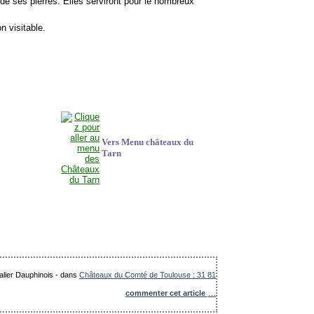
de ses pierres. Elles serviront pour le nombreux
n visitable.
Vers Menu châteaux du
Tarn
alier Dauphinois
-
dans
Châteaux du Comté de Toulouse : 31 81
commenter cet article
…