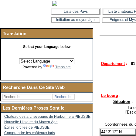
Liste des Pays
Liste
châteaux F
Initiation au moyen âge
Enigmes et Mys
Translation
Select your language below
Département
:
81
Powered by
Translate
Recherche Dans Ce Site Web
Le bourg
:
Situation
:
La co
Les Dernières Proses Sont Ici
l'Est
Château des archevêques de Narbonne à PIEUSSE
Nouvelle Histoire du Moyen Âge
Coordonnées du c
Église fortifiée de PIEUSSE
44° 3' 12" N
Comprendre les châteaux forts