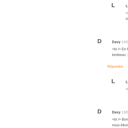
L
L
<
i
D
Davy
14/
<br /> En 
tombeau. S
Répondre
L
L
<
D
Davy
13/
<br /> Bo
nous étion