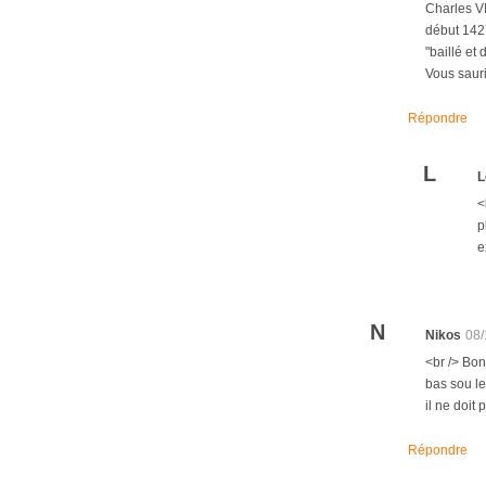
Charles VI
début 1427
"baillé et
Vous sauri
Répondre
L
L
<
p
e
N
Nikos
08/
<br /> Bon
bas sou le
il ne doit 
Répondre