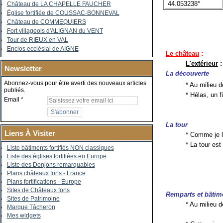
44.053238°
Château de LA CHAPELLE FAUCHER
Église fortifiée de COUSSAC-BONNEVAL
Château de COMMEQUIERS
Fort villageois d'ALIGNAN du VENT
Tour de RIEUX en VAL
Enclos ecclésial de AIGNE
Le château
:
L'extérieur
:
Newsletter
La découverte
Abonnez-vous pour être averti des nouveaux articles
* Au milieu 
publiés.
* Hélas, un f
Email
La tour
Liens À Visiter
* Comme je l
* La tour es
Liste bâtiments fortifiés NON classiques
Liste des églises fortifiées en Europe
Liste des Donjons remarquables
Plans châteaux forts - France
Plans fortifications - Europe
Sites de Châteaux forts
Remparts et bâtim
Sites de Patrimoine
* Au milieu d
Marque Tâcheron
Mes widgets