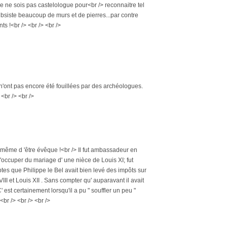
 je ne sois pas castelologue pour<br /> reconnaitre tel
 subsiste beaucoup de murs et de pierres...par contre
ts !<br /> <br /> <br />
'ont pas encore été fouillées par des archéologues.
 <br /> <br />
même d 'être évêque !<br /> Il fut ambassadeur en
s 'occuper du mariage d' une nièce de Louis XI; fut
tes que Philippe le Bel avait bien levé des impôts sur
III et Louis XII . Sans compter qu' auparavant il avait
est certainement lorsqu'il a pu " souffler un peu "
br /> <br /> <br />