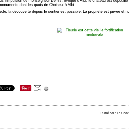
us l'impulsion de monseigneur Bernis, évêque d'Albi, le château est dépouillé 
monuments dont les quais de Choiseul à Albi.
cle, la découverte depuis le sentier est possible. La propriété est privée et no
Publié par : Le Chev