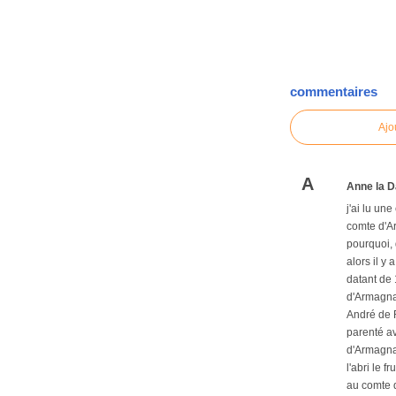
commentaires
Ajo
A
Anne la D
j'ai lu un
comte d'Ar
pourquoi, 
alors il y
datant de 
d'Armagnac
André de R
parenté av
d'Armagnac
l'abri le 
au comte 