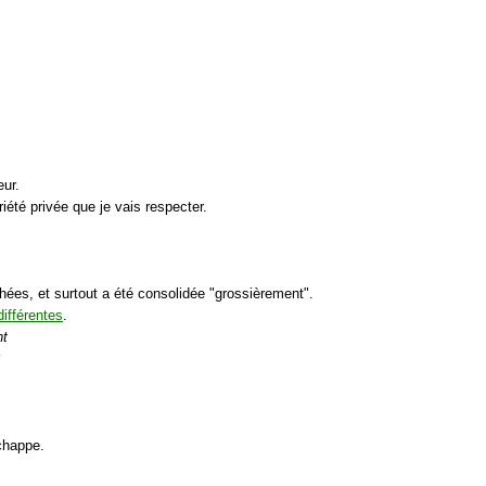
ur.
iété privée que je vais respecter.
hées, et surtout a été consolidée "grossièrement".
ifférentes
.
nt
chappe.