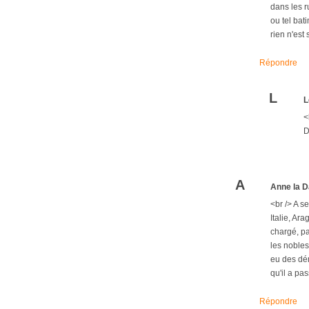
dans les r
ou tel bat
rien n'est
Répondre
L
L
<
D
A
Anne la D
<br /> A s
Italie, Ar
chargé, pa
les nobles
eu des dém
qu'il a pa
Répondre