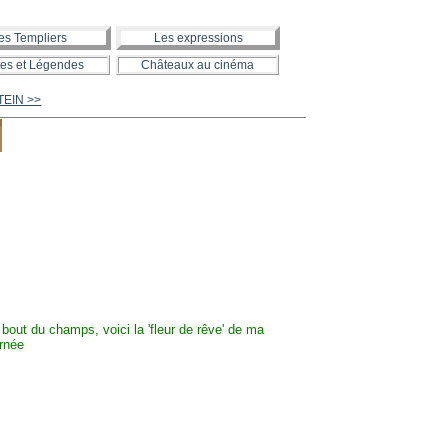
es Templiers
Les expressions
es et Légendes
Châteaux au cinéma
STEIN >>