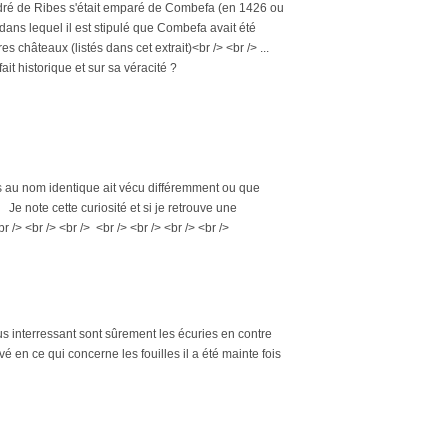
André de Ribes s'était emparé de Combefa (en 1426 ou
, dans lequel il est stipulé que Combefa avait été
 châteaux (listés dans cet extrait)<br /> <br /> ...
it historique et sur sa véracité ?
s au nom identique ait vécu différemment ou que
 Je note cette curiosité et si je retrouve une
 /> <br /> <br /> <br /> <br /> <br /> <br />
us interressant sont sûrement les écuries en contre
é en ce qui concerne les fouilles il a été mainte fois