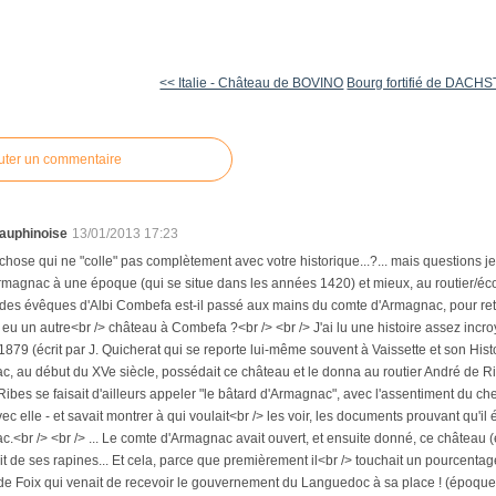
<< Italie - Château de BOVINO
Bourg fortifié de DACH
uter un commentaire
auphinoise
13/01/2013 17:23
e chose qui ne "colle" pas complètement avec votre historique...?... mais questions 
magnac à une époque (qui se situe dans les années 1420) et mieux, au routier/écor
des évêques d'Albi Combefa est-il passé aux mains du comte d'Armagnac, pour reto
 a eu un autre<br /> château à Combefa ?<br /> <br /> J'ai lu une histoire assez incroy
1879 (écrit par J. Quicherat qui se reporte lui-même souvent à Vaissette et son Hist
, au début du XVe siècle, possédait ce château et le donna au routier André de Rib
ibes se faisait d'ailleurs appeler "le bâtard d'Armagnac", avec l'assentiment du chef 
ec elle - et savait montrer à qui voulait<br /> les voir, les documents prouvant qu'i
.<br /> <br /> ... Le comte d'Armagnac avait ouvert, et ensuite donné, ce château (e
fruit de ses rapines... Et cela, parce que premièrement il<br /> touchait un pourcentag
de Foix qui venait de recevoir le gouvernement du Languedoc à sa place ! (époque