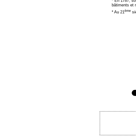
* En 1787, so
bâtiments et 
ème
* Au 21
siè