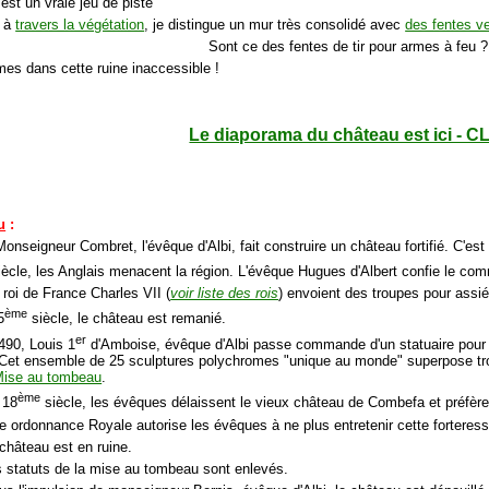
 est un vraie jeu de piste
t à
travers la végétation
, je distingue un mur très consolidé avec
des fentes ve
Sont ce des fentes de tir pour armes à feu ?
mes dans cette ruine inaccessible !
Le diaporama du château est ici - C
u
:
Monseigneur Combret, l'évêque d'Albi, fait construire un château fortifié. C'
ècle, les Anglais menacent la région. L'évêque Hugues d'Albert confie le 
 roi de France Charles VII (
voir liste des rois
) envoient des troupes pour assié
ème
5
siècle, le château est remanié.
er
1490, Louis 1
d'Amboise, évêque d'Albi passe commande d'un statuaire pour l'
et ensemble de 25 sculptures polychromes "unique au monde" superpose troi
 Mise au tombeau
.
ème
 18
siècle, les évêques délaissent le vieux château de Combefa et préfèrent
e ordonnance Royale autorise les évêques à ne plus entretenir cette forteres
 château est en ruine.
s statuts de la mise au tombeau sont enlevés.