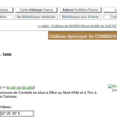
rance
Carte
châteaux
France
Eglises
Fortifiées France
L
tères
Ma Bibliothèque médiévale
Bibliothèque pour Enfants
Cont
<< Italie - Château de BOVINO
Bourg fortifié de DACH
Château épiscopal de COMBEFA
 - TARN
(-->
le voir sur la carte
)
mmune de Combefa se situe à 20km au Nord d'Albi et à 7km à
 de Carmaux.
hâteau :
02° 05' 20" E