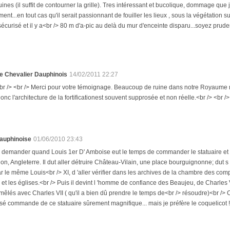
uines (il suffit de contourner la grille). Tres intéressant et bucolique, dommage que
iment...en tout cas qu'il serait passionnant de fouiller les lieux , sous la végétation
 sécurisé et il y a<br /> 80 m d'a-pic au delà du mur d'enceinte disparu...soyez pruden
e Chevalier Dauphinois
14/02/2011 22:27
br /> <br /> Merci pour votre témoignage. Beaucoup de ruine dans notre Royaume n
onc l'architecture de la fortificationest souvent supprosée et non réelle.<br /> <br />
auphinoise
01/06/2010 23:43
e demander quand Louis 1er D' Amboise eut le temps de commander le statuaire et 
agon, Angleterre. Il dut aller détruire Château-Vilain, une place bourguignonne; dut 
r le même Louis<br /> XI, d 'aller vérifier dans les archives de la chambre des comp
 et les églises.<br /> Puis il devint l 'homme de confiance des Beaujeu, de Charles V
êlés avec Charles VII ( qu'il a bien dû prendre le temps de<br /> résoudre)<br /> C' 
ssé commande de ce statuaire sûrement magnifique... mais je préfère le coquelicot !<