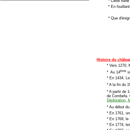
* Cette ruine
* En fouillan
* Que d'énig
Histoire du châtea
* Vers 1270, 
ème
* Au 14
si
* En 1434, Le
* A la fin du 1
* A partir de 
de Combefa. C
Déploration,
* Au début du
* En 1761, un
* En 1769, le
* En 1774, le