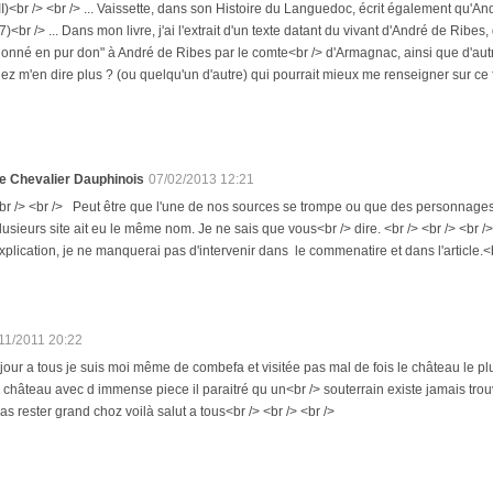
I)<br /> <br /> ... Vaissette, dans son Histoire du Languedoc, écrit également qu'
)<br /> ... Dans mon livre, j'ai l'extrait d'un texte datant du vivant d'André de Ribes
 donné en pur don" à André de Ribes par le comte<br /> d'Armagnac, ainsi que d'autres
ez m'en dire plus ? (ou quelqu'un d'autre) qui pourrait mieux me renseigner sur ce fa
e Chevalier Dauphinois
07/02/2013 12:21
br /> <br /> Peut être que l'une de nos sources se trompe ou que des personnage
lusieurs site ait eu le même nom. Je ne sais que vous<br /> dire. <br /> <br /> <br />
xplication, je ne manquerai pas d'intervenir dans le commenatire et dans l'article.<br
11/2011 20:22
jour a tous je suis moi même de combefa et visitée pas mal de fois le château le pl
 château avec d immense piece il paraitré qu un<br /> souterrain existe jamais trouv
pas rester grand choz voilà salut a tous<br /> <br /> <br />