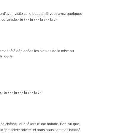
z d'avoir visité cette beauté. Si vous avez quelques
et article.<br /> <br /> <br /> <br />
galement été déplacées les statues de la mise au
/> <br />
<br /> <br /> <br /> <br />
e château oublié lors d'une balade. Bon, vu que
e la "propriété privée" et nous nous sommes baladé