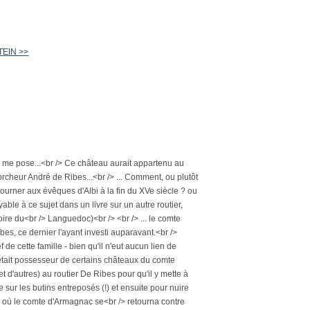
STEIN >>
je me pose...<br /> Ce château aurait appartenu au
cheur André de Ribes...<br /> ... Comment, ou plutôt
urner aux évêques d'Albi à la fin du XVe siècle ? ou
able à ce sujet dans un livre sur un autre routier,
oire du<br /> Languedoc)<br /> <br /> ... le comte
es, ce dernier l'ayant investi auparavant.<br />
de cette famille - bien qu'il n'eut aucun lien de
l était possesseur de certains châteaux du comte
t d'autres) au routier De Ribes pour qu'il y mette à
e sur les butins entreposés (!) et ensuite pour nuire
 où le comte d'Armagnac se<br /> retourna contre