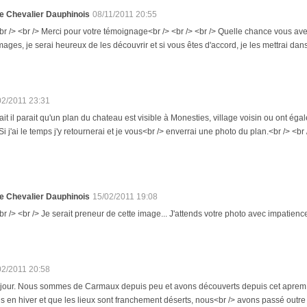
e Chevalier Dauphinois
08/11/2011 20:55
br /> <br /> Merci pour votre témoignage<br /> <br /> <br /> Quelle chance vous ave
mages, je serai heureux de les découvrir et si vous êtes d'accord, je les mettrai dans c
02/2011 23:31
fait il parait qu'un plan du chateau est visible à Monesties, village voisin ou ont é
i j'ai le temps j'y retournerai et je vous<br /> enverrai une photo du plan.<br /> <br 
e Chevalier Dauphinois
15/02/2011 19:08
br /> <br /> Je serait preneur de cette image... J'attends votre photo avec impatience.
02/2011 20:58
njour. Nous sommes de Carmaux depuis peu et avons découverts depuis cet aprem c
s en hiver et que les lieux sont franchement déserts, nous<br /> avons passé outr