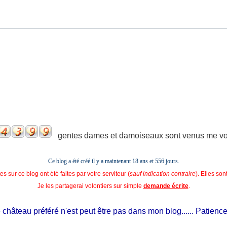
gentes dames et damoiseaux sont venus me voir
Ce blog a été créé il y a maintenant 18 ans et
556 jours.
s sur ce blog ont été faites par votre serviteur (
sauf indication contraire
). Elles so
Je les partagerai volontiers sur simple
demande écrite
.
hâteau préféré n'est peut être pas dans mon blog...... Patience, il e