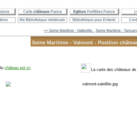
rance
Carte
châteaux
France
Eglises
Fortifiées France
L
tères
Ma Bibliothèque médiévale
Bibliothèque pour Enfants
Cont
<< Seine Maritime - Vatteville...
Seine Maritime - Tancarvi
Seine Maritime - Valmont - Position châtea
 du
château est ici
La carte des châteaux d