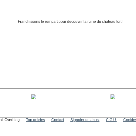
tail Overblog
Top articles
Contact
Signaler un abus
C.G.U.
Cookies