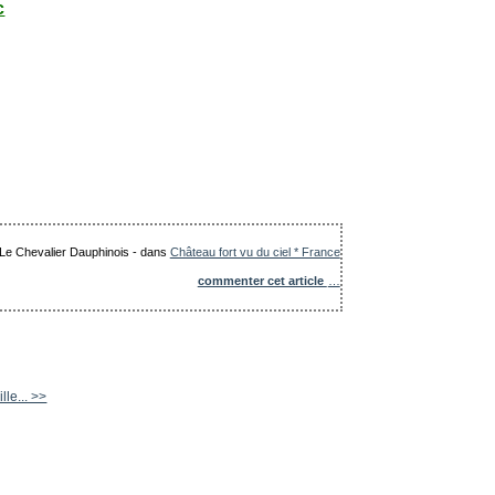
c
: Le Chevalier Dauphinois
-
dans
Château fort vu du ciel * France
commenter cet article
…
lle... >>