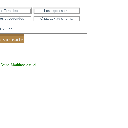
es Templiers
Les expressions
es et Légendes
Châteaux au cinéma
lle... >>
u sur carte
e
Seine Maritime est ici