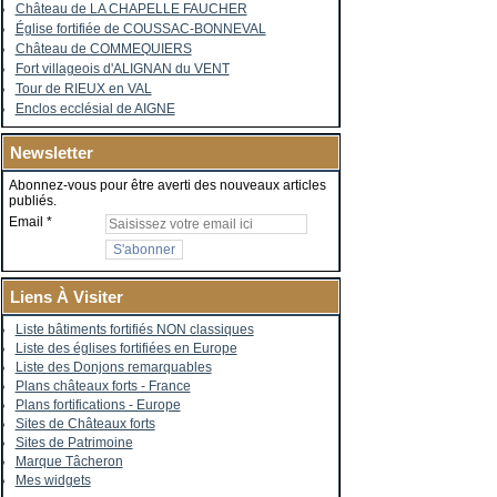
Château de LA CHAPELLE FAUCHER
Église fortifiée de COUSSAC-BONNEVAL
Château de COMMEQUIERS
Fort villageois d'ALIGNAN du VENT
Tour de RIEUX en VAL
Enclos ecclésial de AIGNE
Newsletter
Abonnez-vous pour être averti des nouveaux articles
publiés.
Email
Liens À Visiter
Liste bâtiments fortifiés NON classiques
Liste des églises fortifiées en Europe
Liste des Donjons remarquables
Plans châteaux forts - France
Plans fortifications - Europe
Sites de Châteaux forts
Sites de Patrimoine
Marque Tâcheron
Mes widgets