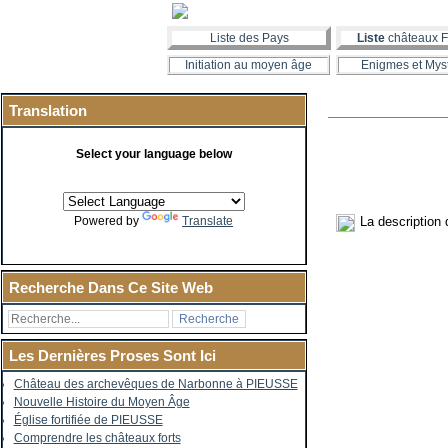
Liste des Pays
Liste
châteaux F
Initiation au moyen âge
Enigmes et Mys
Translation
Select your language below
La description
Powered by
Translate
Recherche Dans Ce Site Web
Les Dernières Proses Sont Ici
Château des archevêques de Narbonne à PIEUSSE
Nouvelle Histoire du Moyen Âge
Église fortifiée de PIEUSSE
Comprendre les châteaux forts