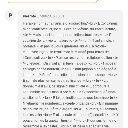
P
Pierrote
17/09/2016 10:51
F erai-je honneur à l’article d’aujourd’hui.*<br /> E xplications
m’ont contentée ici,<br /> R ecelant détails sur l’architecture,
<br /> M ais aussi le pourquoi de telles structures.<br /> E
vocation de la « vie templière », <br /> <br /> T ant simple, «
normale », et pas toujours guerrière.<br /> E n rez-de-
chaussée logeait le fermier<br /> M andé pour terres de
l’Ordre cultiver.<br /> P uis se réservaient religieux du lieu <br
/> L ‘étage… On vivait ainsi bien « à deux »…<br /> I mposant
est logis par sa hauteur, <br /> E t mur pignon bien dégagé a
l’heur <br /> R enforcer cette impression de puissance. <br />
E st-il, de plus, en saillie : « suffisance »<br /> <br /> L ui
donne, m’est avis, ce signe distinctif, <br /> E t procure à
l’ensemble aspect massif.<br /> <br /> G randement défendu
ce site ne fut.<br /> E tait-ce inutile, parce que les intrus<br />
N ‘étaient mie nombreux, excepté brigands<br /> E n manque
de nourriture, peut-être d’argent.<br /> T outefois, au sommet,
tour-escalier <br /> E ut la seule et unique (?) sécurité.<br /> Y
pouvait-on de là guetter, tuer.<br /> <br /> P our sûr, ferme ne
ressemble à un castel…<br /> S ut icelle s’adapter à vie