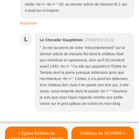
réelle.<br /> <br /> * réf. au dernier article de messire M.J. qui
n’avait pu m’inspirer.
Répondre
L
Le Chevalier Dauphinois
17/09/2016 20:31
* Je me souviens de votre "mécontentement" sur le
dernier article de messire MJ dont le château était
peu médiéval en apparence, bien qu'il fut construit
avant 1492.<br /> * Ce site qui appartint à l'Ordre du
Temple sent la pierre presque millénaire ainsi que
l'architecture.<br /> * Certes, il n'a point les défenses
d'un château fort, mais il en garde une tour qui, à elle
seule, nous emporte dans le passé.<br /> * Heureux
je suis que vous l'ayez regardé comme une petite
cerise sur le gros gâteau de ruines en mon blog.
< Eglise fortifiée de
Château de SOYANS >
ROQUEFORT des LANDES