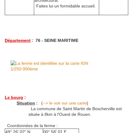
architectural.
Faites lui un formidable accueil.
Département
:
76 - SEINE MARITIME
Le bourg
:
Situation
:
(
--> le voir sur une carte
)
La commune de Saint Martin de Boscherville est
située à 8km à l'Ouest de Rouen.
Coordonnées de la ferme :
49° 26' 02" N
00° 58' 01 E