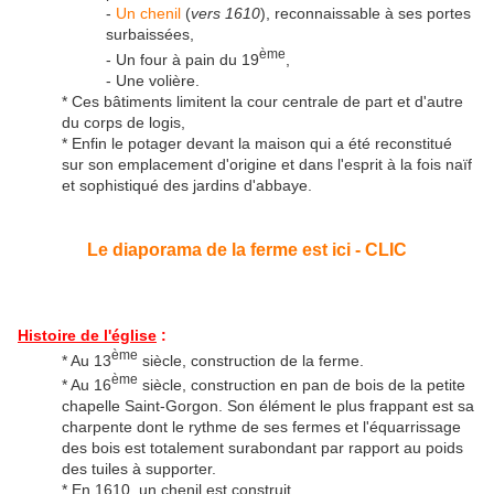
-
Un chenil
(
vers 1610
), reconnaissable à ses portes
surbaissées,
ème
- Un four à pain du 19
,
- Une volière.
* Ces bâtiments limitent la cour centrale de part et d'autre
du corps de logis,
* Enfin le potager devant la maison qui a été reconstitué
sur son emplacement d'origine et dans l'esprit à la fois naïf
et sophistiqué des jardins d'abbaye.
Le diaporama de la ferme est ici - CLIC
Histoire de l'église
:
ème
* Au 13
siècle, construction de la ferme.
ème
* Au 16
siècle, construction en pan de bois de la petite
chapelle Saint-Gorgon. Son élément le plus frappant est sa
charpente dont le rythme de ses fermes et l'équarrissage
des bois est totalement surabondant par rapport au poids
des tuiles à supporter.
* En 1610, un chenil est construit.