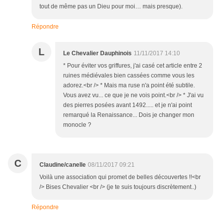
tout de même pas un Dieu pour moi… mais presque).
Répondre
L
Le Chevalier Dauphinois
11/11/2017 14:10
* Pour éviter vos griffures, j'ai casé cet article entre 2
ruines médiévales bien cassées comme vous les
adorez.<br /> * Mais ma ruse n'a point été subtile.
Vous avez vu... ce que je ne vois point.<br /> * J'ai vu
des pierres posées avant 1492..... et je n'ai point
remarqué la Renaissance... Dois je changer mon
monocle ?
C
Claudine/canelle
08/11/2017 09:21
Voilà une association qui promet de belles découvertes !!<br
/> Bises Chevalier <br /> (je te suis toujours discrètement..)
Répondre