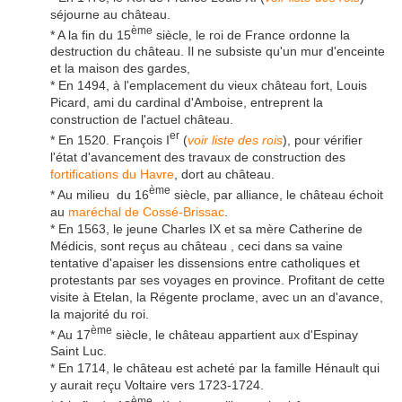
séjourne au château.
ème
* A la fin du 15
siècle, le roi de France ordonne la
destruction du château. Il ne subsiste qu'un mur d'enceinte
et la maison des gardes,
* En 1494, à l'emplacement du vieux château fort, Louis
Picard, ami du cardinal d'Amboise, entreprent la
construction de l'actuel château.
er
* En 1520. François I
(
voir liste des rois
), pour vérifier
l'état d'avancement des travaux de construction des
fortifications du Havre
, dort au château.
ème
* Au milieu du 16
siècle, par alliance, le château échoit
au
maréchal de Cossé-Brissac
.
* En 1563, le jeune Charles IX et sa mère Catherine de
Médicis, sont reçus au château , ceci dans sa vaine
tentative d'apaiser les dissensions entre catholiques et
protestants par ses voyages en province. Profitant de cette
visite à Etelan, la Régente proclame, avec un an d'avance,
la majorité du roi.
ème
* Au 17
siècle, le château appartient aux d'Espinay
Saint Luc.
* En 1714, le château est acheté par la famille Hénault qui
y aurait reçu Voltaire vers 1723-1724.
ème