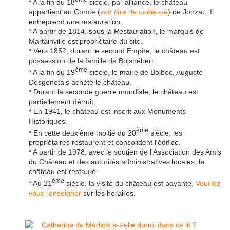
* A la fin du 18
siècle, par alliance, le château
appartient au Comte (
voir titre de noblesse
) de Jonzac. Il
entreprend une restauration.
* A partir de 1814, sous la Restauration, le marquis de
Martainville est propriétaire du site.
* Vers 1852, durant le second Empire, le château est
possession de la famille de Boishébert
ème
* A la fin du 19
siècle, le maire de Bolbec, Auguste
Desgenetais achète le château.
* Durant la seconde guerre mondiale, le château est
partiellement détruit.
* En 1941, le château est inscrit aux Monuments
Historiques.
ème
* En cette deuxième moitié du 20
siècle, les
propriétaires restaurent et consolident l'édifice.
* A partir de 1978, avec le soutien de l'Association des Amis
du Château et des autorités administratives locales, le
château est restauré.
ème
* Au 21
siècle, la visite du château est payante.
Veuillez
vous renseigner
sur les horaires.