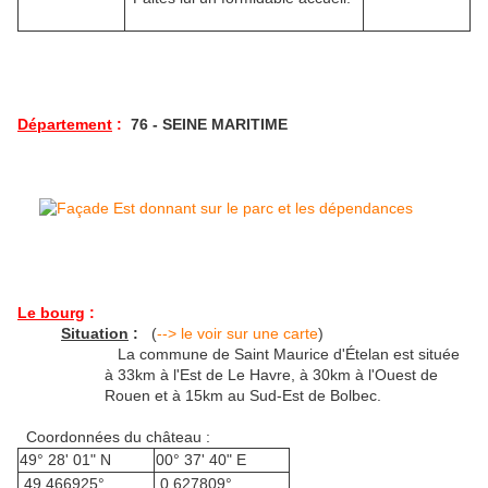
Département
:
76 - SEINE MARITIME
Le bourg
:
Situation
:
(
--> le voir sur une carte
)
La commune de Saint Maurice d'Ételan est située
à 33km à l'Est de Le Havre, à 30km à l'Ouest de
Rouen et à 15km au Sud-Est de Bolbec.
Coordonnées du château :
49° 28' 01" N
00° 37' 40" E
49.466925°
0.627809°