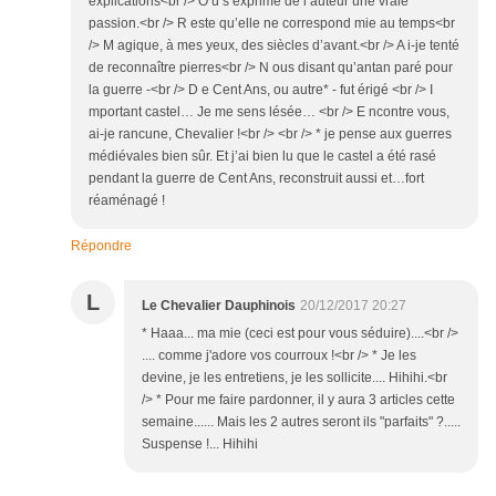
explications<br /> O ù s’exprime de l’auteur une vraie
passion.<br /> R este qu’elle ne correspond mie au temps<br
/> M agique, à mes yeux, des siècles d’avant.<br /> A i-je tenté
de reconnaître pierres<br /> N ous disant qu’antan paré pour
la guerre -<br /> D e Cent Ans, ou autre* - fut érigé <br /> I
mportant castel… Je me sens lésée… <br /> E ncontre vous,
ai-je rancune, Chevalier !<br /> <br /> * je pense aux guerres
médiévales bien sûr. Et j’ai bien lu que le castel a été rasé
pendant la guerre de Cent Ans, reconstruit aussi et…fort
réaménagé !
Répondre
L
Le Chevalier Dauphinois
20/12/2017 20:27
* Haaa... ma mie (ceci est pour vous séduire)....<br />
.... comme j'adore vos courroux !<br /> * Je les
devine, je les entretiens, je les sollicite.... Hihihi.<br
/> * Pour me faire pardonner, il y aura 3 articles cette
semaine...... Mais les 2 autres seront ils "parfaits" ?.....
Suspense !... Hihihi