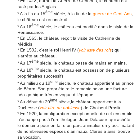
* En 1418, durant la Guerre de Cent Ans, le château est
rasé par les Anglais.
ème
* A la fin du 15
siècle, à la fin de la
guerre de Cent-Ans
,
le château est reconstruit.
ème
* Au 16
siècle, le château est modifié dans le style de la
Renaissance.
* En 1563, le château reçoit la visite de Catherine de
Médicis
* En 1592, c'est le roi Henri IV (
voir liste des rois
) qui
s'arrête au château.
ème
* Au 17
siècle, le château passe de mains en mains.
ème
* Au 18
siècle, le château est possession de plusieurs
propriétaires successifs
ème
* Au milieu du 19
siècle, le château appartient au prince
de Béarn. Son propriétaire le remanie selon une facture
néo-gothique très en vogue à l'époque.
ème
* Au début du 20
siècle,le château appartient à la
Duchesse (
voir titre de noblesse
) de Choiseul-Praslin.
* En 1920, la configuration exceptionnelle de cet ensemble
n'échappe pas à l'ornithologue Jean Delacourt qui achète
le domaine pour en faire un parc animalier en y acclimatant
de nombreuses espèces d'animaux. Clères a ainsi trouvé
sa vocation.