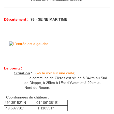
Département
:
76 - SEINE MARITIME
Le bourg
:
Situation
:
(
--> le voir sur une carte
)
La commune de Clères est située à 34km au Sud
de Dieppe, à 25km à l'Est d'Yvetot et à 20km au
Nord de Rouen.
Coordonnées du château :
49° 35' 52" N
01° 06' 38" E
49.597791°
1.110531°