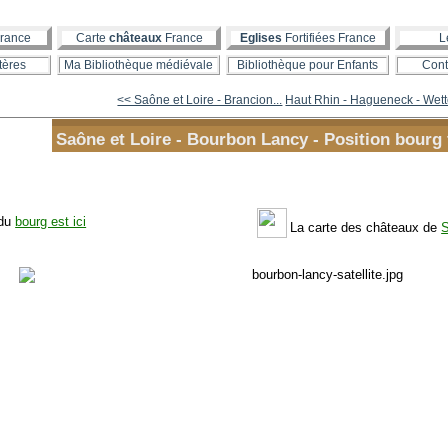
rance
Carte
châteaux
France
Eglises
Fortifiées France
L
tères
Ma Bibliothèque médiévale
Bibliothèque pour Enfants
Cont
<< Saône et Loire - Brancion...
Haut Rhin - Hagueneck - Wett
Saône et Loire - Bourbon Lancy - Position bourg f
 du
bourg est ici
La carte des châteaux de
S