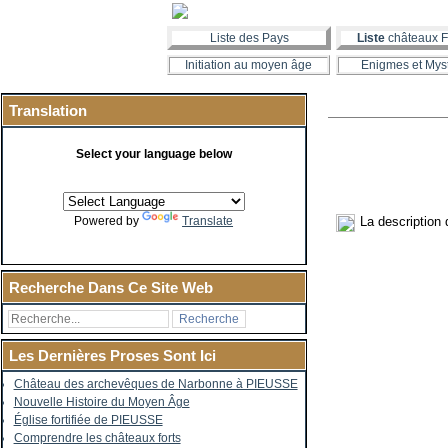
Liste des Pays
Liste
châteaux F
Initiation au moyen âge
Enigmes et Mys
Translation
Select your language below
La description
Powered by
Translate
Recherche Dans Ce Site Web
Les Dernières Proses Sont Ici
Château des archevêques de Narbonne à PIEUSSE
Nouvelle Histoire du Moyen Âge
Église fortifiée de PIEUSSE
Comprendre les châteaux forts