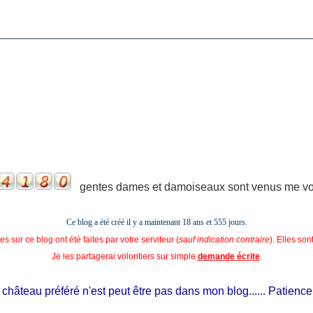
gentes dames et damoiseaux sont venus me voir
Ce blog a été créé il y a maintenant 18 ans et
555 jours.
s sur ce blog ont été faites par votre serviteur (
sauf indication contraire
). Elles so
Je les partagerai volontiers sur simple
demande écrite
.
âteau préféré n'est peut être pas dans mon blog...... Patience, il e