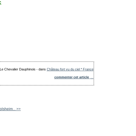
c
: Le Chevalier Dauphinois
-
dans
Château fort vu du ciel * France
commenter cet article
…
olsheim... >>