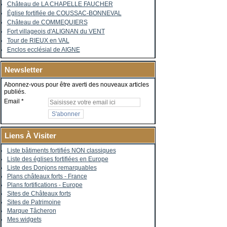
Château de LA CHAPELLE FAUCHER
Église fortifiée de COUSSAC-BONNEVAL
Château de COMMEQUIERS
Fort villageois d'ALIGNAN du VENT
Tour de RIEUX en VAL
Enclos ecclésial de AIGNE
Newsletter
Abonnez-vous pour être averti des nouveaux articles
publiés.
Email
Liens À Visiter
Liste bâtiments fortifiés NON classiques
Liste des églises fortifiées en Europe
Liste des Donjons remarquables
Plans châteaux forts - France
Plans fortifications - Europe
Sites de Châteaux forts
Sites de Patrimoine
Marque Tâcheron
Mes widgets