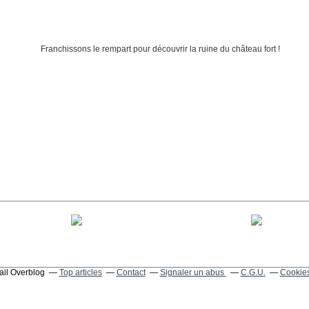
tail Overblog
Top articles
Contact
Signaler un abus
C.G.U.
Cookies