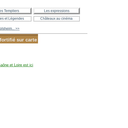
es Templiers
Les expressions
es et Légendes
Châteaux au cinéma
olsheim... >>
ortifié sur carte
aône et Loire est ici