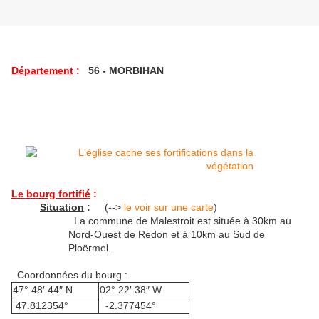
Département
:
56 - MORBIHAN
Le bourg fortifié
:
Situation
:
(-->
le voir sur une carte
)
La commune de Malestroit est située à 30km au
Nord-Ouest de Redon et à 10km au Sud de
Ploërmel.
Coordonnées du bourg :
47° 48′ 44″ N
02° 22′ 38″ W
47.812354°
-2.377454°