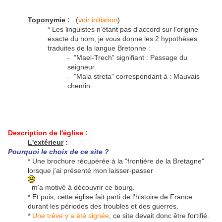
Toponymie
:
(
voir initiation
)
* Les linguistes n'étant pas d'accord sur l'origine
exacte du nom, je vous donne les 2 hypothèses
traduites de la langue Bretonne :
- "
Mael-Trech
" signifiant : Passage du
seigneur.
- "
Mala streta
" correspondant à : Mauvais
chemin.
Description de l'église
:
L'extérieur
:
Pourquoi le choix de ce site ?
* Une brochure récupérée à la "frontière de la Bretagne"
lorsque j'ai présenté mon laisser-passer
m'a motivé à découvrir ce bourg.
* Et puis, cette église fait parti de l'histoire de France
durant les périodes des troubles et des guerres.
*
Une trêve y a été signée
, ce site devait donc être fortifié.