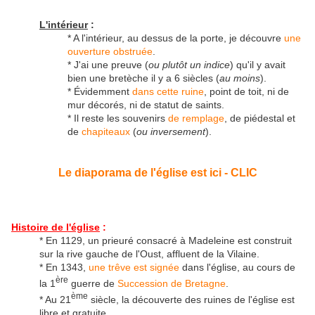
L'intérieur
:
* A l'intérieur, au dessus de la porte, je découvre
une
ouverture obstruée
.
* J'ai une preuve (
ou plutôt un indice
) qu'il y avait
bien une bretèche il y a 6 siècles (
au moins
).
* Évidemment
dans cette ruine
, point de toit, ni de
mur décorés, ni de statut de saints.
* Il reste les souvenirs
de remplage
, de piédestal et
de
chapiteaux
(
ou inversement
).
Le diaporama de l'église est ici - CLIC
Histoire de l'église
:
* En 1129, un prieuré consacré à Madeleine est construit
sur la rive gauche de l'Oust, affluent de la Vilaine.
* En 1343,
une trêve est signée
dans l'église, au cours de
ère
la 1
guerre de
Succession de Bretagne
.
ème
* Au 21
siècle, la découverte des ruines de l'église est
libre et gratuite.