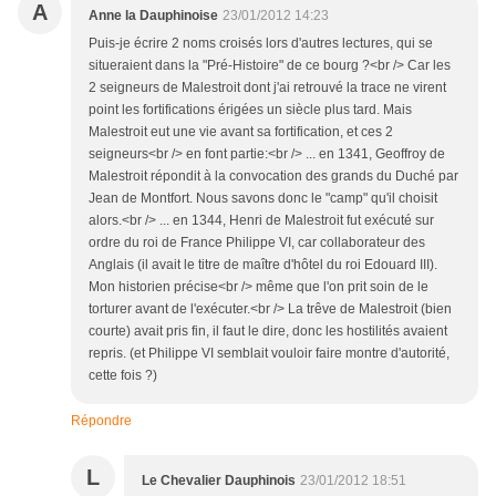
A
Anne la Dauphinoise
23/01/2012 14:23
Puis-je écrire 2 noms croisés lors d'autres lectures, qui se
situeraient dans la "Pré-Histoire" de ce bourg ?<br /> Car les
2 seigneurs de Malestroit dont j'ai retrouvé la trace ne virent
point les fortifications érigées un siècle plus tard. Mais
Malestroit eut une vie avant sa fortification, et ces 2
seigneurs<br /> en font partie:<br /> ... en 1341, Geoffroy de
Malestroit répondit à la convocation des grands du Duché par
Jean de Montfort. Nous savons donc le "camp" qu'il choisit
alors.<br /> ... en 1344, Henri de Malestroit fut exécuté sur
ordre du roi de France Philippe VI, car collaborateur des
Anglais (il avait le titre de maître d'hôtel du roi Edouard III).
Mon historien précise<br /> même que l'on prit soin de le
torturer avant de l'exécuter.<br /> La trêve de Malestroit (bien
courte) avait pris fin, il faut le dire, donc les hostilités avaient
repris. (et Philippe VI semblait vouloir faire montre d'autorité,
cette fois ?)
Répondre
L
Le Chevalier Dauphinois
23/01/2012 18:51