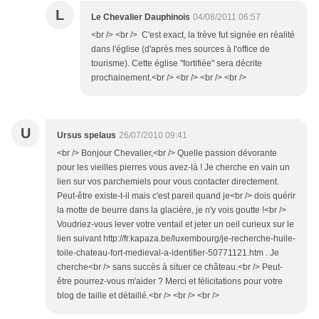
L
Le Chevalier Dauphinois
04/08/2011 06:57
<br /> <br /> C'est exact, la trève fut signée en réalité
dans l'église (d'après mes sources à l'office de
tourisme). Cette église "fortifiée" sera décrite
prochainement.<br /> <br /> <br /> <br />
U
Ursus spelaus
26/07/2010 09:41
<br /> Bonjour Chevalier,<br /> Quelle passion dévorante
pour les vieilles pierres vous avez-là ! Je cherche en vain un
lien sur vos parchemiels pour vous contacter directement.
Peut-être existe-t-il mais c'est pareil quand je<br /> dois quérir
la motte de beurre dans la glacière, je n'y vois goutte !<br />
Voudriez-vous lever votre ventail et jeter un oeil curieux sur le
lien suivant http://fr.kapaza.be/luxembourg/je-recherche-huile-
toile-chateau-fort-medieval-a-identifier-50771121.htm . Je
cherche<br /> sans succès à situer ce château.<br /> Peut-
être pourrez-vous m'aider ? Merci et félicitations pour votre
blog de taille et détaillé.<br /> <br /> <br />