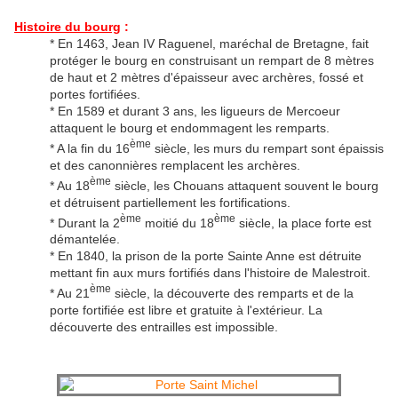
Histoire du bourg
:
* En 1463, Jean IV Raguenel, maréchal de Bretagne, fait
protéger le bourg en construisant un rempart de 8 mètres
de haut et 2 mètres d'épaisseur avec archères, fossé et
portes fortifiées.
* En 1589 et durant 3 ans, les ligueurs de Mercoeur
attaquent le bourg et endommagent les remparts.
ème
* A la fin du 16
siècle, les murs du rempart sont épaissis
et des canonnières remplacent les archères.
ème
* Au 18
siècle, les Chouans attaquent souvent le bourg
et détruisent partiellement les fortifications.
ème
ème
* Durant la 2
moitié du 18
siècle, la place forte est
démantelée.
* En 1840, la prison de la porte Sainte Anne est détruite
mettant fin aux murs fortifiés dans l'histoire de Malestroit.
ème
* Au 21
siècle, la découverte des remparts et de la
porte fortifiée est libre et gratuite à l'extérieur. La
découverte des entrailles est impossible.