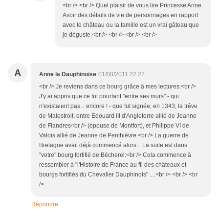
<br /> <br /> Quel plaisir de vous lire Princesse Anne.
Avoir des détails de vie de personnages en rapport
avec le château ou la famille est un vrai gâteau que
je déguste.<br /> <br /> <br /> <br />
A
Anne la Dauphinoise
01/08/2011 22:22
<br /> Je reviens dans ce bourg grâce à mes lectures:<br />
J'y ai appris que ce fut pourtant "entre ses murs" - qui
n'existaient pas... encore ! - que fut signée, en 1343, la trêve
de Malestroit, entre Edouard III d'Angleterre allié de Jeanne
de Flandres<br /> (épouse de Montfort), et Philippe VI de
Valois allié de Jeanne de Penthièvre.<br /> La guerre de
Bretagne avait déjà commencé alors... La suite est dans
"votre" bourg fortifié de Bécherel:<br /> Cela commence à
ressembler à "l'Histoire de France au fil des châteaux et
bourgs fortifiés du Chevalier Dauphinois" ....<br /> <br /> <br
/>
Répondre