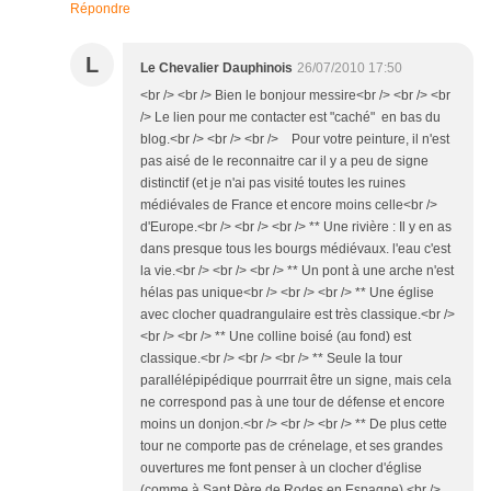
Répondre
L
Le Chevalier Dauphinois
26/07/2010 17:50
<br /> <br /> Bien le bonjour messire<br /> <br /> <br
/> Le lien pour me contacter est "caché" en bas du
blog.<br /> <br /> <br /> Pour votre peinture, il n'est
pas aisé de le reconnaitre car il y a peu de signe
distinctif (et je n'ai pas visité toutes les ruines
médiévales de France et encore moins celle<br />
d'Europe.<br /> <br /> <br /> ** Une rivière : Il y en as
dans presque tous les bourgs médiévaux. l'eau c'est
la vie.<br /> <br /> <br /> ** Un pont à une arche n'est
hélas pas unique<br /> <br /> <br /> ** Une église
avec clocher quadrangulaire est très classique.<br />
<br /> <br /> ** Une colline boisé (au fond) est
classique.<br /> <br /> <br /> ** Seule la tour
parallélépipédique pourrrait être un signe, mais cela
ne correspond pas à une tour de défense et encore
moins un donjon.<br /> <br /> <br /> ** De plus cette
tour ne comporte pas de crénelage, et ses grandes
ouvertures me font penser à un clocher d'église
(comme à Sant Père de Rodes en Espagne).<br />