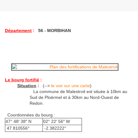
Département
:
56 - MORBIHAN
Le bourg fortifié
:
Situation
:
(-->
le voir sur une carte
)
La commune de Malestroit est située à 10km au
Sud de Ploërmel et à 30km au Nord-Ouest de
Redon.
Coordonnées du bourg :
47° 48′ 38″ N
02° 22′ 56″ W
47.810556°
-2.382222°