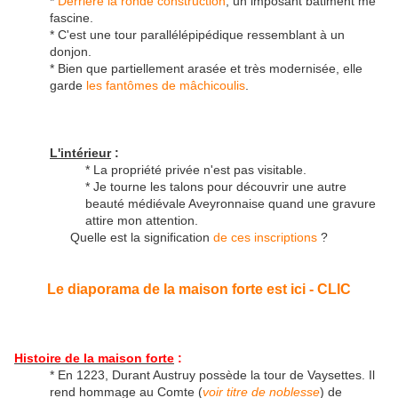
*
Derrière la ronde construction
, un imposant bâtiment me
fascine.
* C'est une tour parallélépipédique ressemblant à un
donjon.
* Bien que partiellement arasée et très modernisée, elle
garde
les fantômes de mâchicoulis
.
L'intérieur
:
* La propriété privée n'est pas visitable.
* Je tourne les talons pour découvrir une autre
beauté médiévale Aveyronnaise quand une gravure
attire mon attention.
Quelle est la signification
de ces inscriptions
?
Le diaporama de la maison forte est ici - CLIC
Histoire de la maison forte
:
* En 1223, Durant Austruy possède la tour de Vaysettes. Il
rend hommage au Comte (
voir titre de noblesse
) de