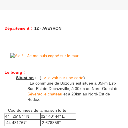
Département
:
12 - AVEYRON
Le bourg
:
Situation
:
(
--> le voir sur une carte
)
La commune de Bozouls est située à 35km Est-
Sud-Est de Decazeville, à 30km au Nord-Ouest de
Séverac le château
et à 20km au Nord-Est de
Rodez.
Coordonnées de la maison forte :
44° 25' 54" N
02° 40' 44" E
44.431767°
2.678858°