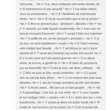
retrouvée… <br /> O ui, deux corbeaux ont certes résisté,<br
/> R éminiscence d’une sécurité.*<br /> T rop faible indice,
vous en conviendrez…<br /> E t fantômes de mâchicoulis
mirés -<br /> <br /> D ois-je reconnaître que je les ai prisés** -
<br /> E ffroi ne donnent plus : semblent « décalés »<br /> <br
/> V raiment, sur cette façade modernisée,<br /> A les voir, ne
sais-je oncques frissonner ;<br /> Y aurait-il fallu leur imprimer
<br /> S ouffle de vie, en les laissant « premiers » <br /> S ur
ce mur, où sont maintenant « noyés »<br /> E t bien mornes,
cela malgré leur beauté…<br /> T ant déçue je suis n’avoir
décelé<br /> T ravail des hommes qui antan ont oeuvré <br />
E n ce lieu pour qu’il ait aspect guerrier.<br /> S on allure
seule, et encore, a gardé<br /> <br /> B ribes de puissance,
par sa massivité.<br /> O sée je suis, me direz, critiquer…<br
/> Z élée ne puis-je être, moult contentée, <br /> O ù quasi
rien ne sait me faire vibrer…<br /> U ne maison très jolie vous
dévoilez,<br /> L oin de l’image première qu’elle dut montrer
<br /> S iècles avant... Me sens-je un tant grugée…<br /> <br
/> A ppareillage, c’est vrai, je n’ai renié.<br /> V oulu l’aurais-
je sur vestiges bien « cassés »<br /> E t « dans leur jus », non
transformés. <br /> Y aurais-je alors cet antan humé,<br /> R
empli de mes lectures sur le passé;<br /> O de m’aurait été