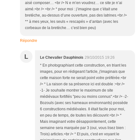
aisé composer… <br /> N e m’en voudrez… ce site je n’ai
aimé.<br /> <br /> * pour moi : j’imagine que c’était une
bretèche, au-dessus d’une ouverture, pas des latrines.<br />
** à mes yeux, les seuls « rescapés » d’antan (avec les
corbeaux de la bretèche… c’est bien peu)
Répondre
L
Le Chevalier Dauphinois
29/10/2015 19:26
* En photographiant cette construction, en triant les
images, pour en rédigeant l'article, j'imaginais que
cette maison forte ne serait point votre préférée.<br
/> * La raison de sa présence ici est double :<br />
-1- Je souhaite montrer le maximum de site
médiévaux fortifiés "peu ou moins connus".<br /> -2-
Bozouls (avec ses hameaux environnants) possède
6 constructions médiévales. Il était facile pour moi,
en peu de temps, de toutes les découvrir.<br /> *
Mais imaginant votre désappointement, cette
semaine sera marquée par 3 (oui, vous lisez bien :
Trois) articles.<br /> * Et puis, c'est en voyant le