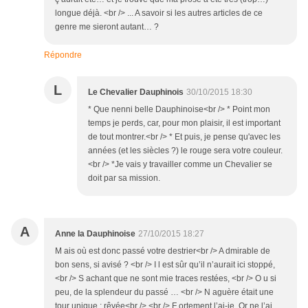
longue déjà. <br /> ... A savoir si les autres articles de ce
genre me sieront autant… ?
Répondre
L
Le Chevalier Dauphinois
30/10/2015 18:30
* Que nenni belle Dauphinoise<br /> * Point mon
temps je perds, car, pour mon plaisir, il est important
de tout montrer.<br /> * Et puis, je pense qu'avec les
années (et les siècles ?) le rouge sera votre couleur.
<br /> *Je vais y travailler comme un Chevalier se
doit par sa mission.
A
Anne la Dauphinoise
27/10/2015 18:27
M ais où est donc passé votre destrier<br /> A dmirable de
bon sens, si avisé ? <br /> I l est sûr qu’il n’aurait ici stoppé,
<br /> S achant que ne sont mie traces restées, <br /> O u si
peu, de la splendeur du passé … <br /> N aguère était une
tour unique : rêvée<br /> <br /> F ortement l’ai-je. Or ne l’ai