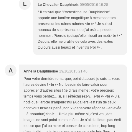
L
Le Chevalier Dauphinois
09/05/2016 19:28
* Il est vrai que "l'Acrosticheuse Dauphinoise"
apporte une lumière magnifique à mes modestes
proses sur les ruines ruinées.<br /> * Je suis si
heureux de sa présence que j'ai osé la pseudo-
nommer : Pierrote (puisqu'elle m'écrit un mot).<br /> *
Depuis, elle me gratifie de cela avec des textes
toujours aussi beaux et inventifs !<br /> .
A
Anne la Dauphinoise
29/10/2015 21:46
Pour votre dernière remarque, point d’accord je suis … vous
l’aurez deviné ! <br /> Nul besoin de faire-valoir pour
apprécier d’autres sites ! (je dirais même : votre précieux
temps vous perdez… si, si ! réfléchissez-y…)<br /> <br /> J’ai
noté que l’article d’aujourd’hui (Aigaliers) est l’un de ceux
dont vous m’aviez parlé, non ? (dans votre réponse - enlevée
– à Issoudun)<br /> ... Il m’a plu, même si, c’est vrai, des
images ne sont point commentées. Je n’ai d’ailleurs pas écrit
tout ce que j’ai pu mirer et penser de ces ruines, trop long
ç’aurait été… et je trouve que ma prose a été très (trop…)