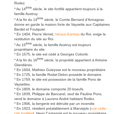
Rodez.
ème
* Au 14
siècle, le site fortifié appartient toujours à la
famille Austruy.
ème
* A la fin du 14
siècle, le Comte Bernard d'Armagnac
donne en garde la maison forte de Vaysette aux Capitaines
Bardet et Foulquier.
* En 1404, Pierre Vernet,
héraut d'armes
du Roi, exige la
restitution du site au Roi.
ème
* Au 15
siècle, la famille Austruy est toujours
propriétaire du site.
* En 1575, le site est cédé à Georges Colomb.
ème
* A la fin du 16
siècle, la propriété appartient à Antoine
Glandières.
* En 1604, Mathieu Guieysse est le nouveau propriétaire.
* En 1725, la famille Rodat-Delon possède le domaine.
* En 1759, le site est possession de la famille Pons de
Vaysettes.
* En 1809, le domaine comporte 20 boeufs.
* En 1839, Philippe de Bancarel, veuf de Pauline Pons,
vend le domaine à Laurens André habitant Rodez.
* En 1906, la bergerie est détruite par un incendie.
* En 1923, résident préalablement à Marvejols (
voir cette
cité fortifiée
), Henri Castagnié est le nouveau propriétaire