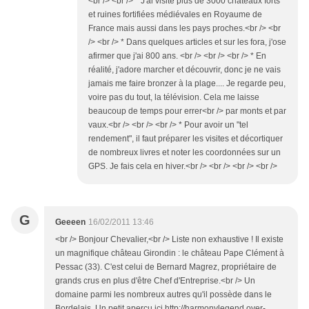
<br /> <br /> * J'ai visité plus de 3000 châteaux forts
et ruines fortifiées médiévales en Royaume de
France mais aussi dans les pays proches.<br /> <br
/> <br /> * Dans quelques articles et sur les fora, j'ose
afirmer que j'ai 800 ans. <br /> <br /> <br /> * En
réalité, j'adore marcher et découvrir, donc je ne vais
jamais me faire bronzer à la plage.... Je regarde peu,
voire pas du tout, la télévision. Cela me laisse
beaucoup de temps pour errer<br /> par monts et par
vaux.<br /> <br /> <br /> * Pour avoir un "tel
rendement", il faut préparer les visites et décortiquer
de nombreux livres et noter les coordonnées sur un
GPS. Je fais cela en hiver.<br /> <br /> <br /> <br />
G
Geeeen
16/02/2011 13:46
<br /> Bonjour Chevalier,<br /> Liste non exhaustive ! Il existe
un magnifique château Girondin : le château Pape Clément à
Pessac (33). C'est celui de Bernard Magrez, propriétaire de
grands crus en plus d'être Chef d'Entreprise.<br /> Un
domaine parmi les nombreux autres qu'il possède dans le
Bordelais. Un petit aperçu ici http://harmonylegend.over-