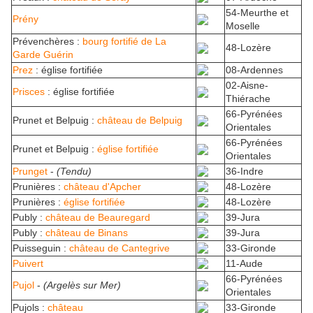
54-Meurthe et
Prény
Moselle
Prévenchères :
bourg fortifié de La
48-Lozère
Garde Guérin
Prez
: église fortifiée
08-Ardennes
02-Aisne-
Prisces
: église fortifiée
Thiérache
66-Pyrénées
Prunet et Belpuig :
château de Belpuig
Orientales
66-Pyrénées
Prunet et Belpuig :
église fortifiée
Orientales
Prunget
-
(Tendu)
36-Indre
Prunières :
château d'Apcher
48-Lozère
Prunières :
église fortifiée
48-Lozère
Publy :
château de Beauregard
39-Jura
Publy :
château de Binans
39-Jura
Puisseguin :
château de Cantegrive
33-Gironde
Puivert
11-Aude
66-Pyrénées
Pujol
-
(Argelès sur Mer)
Orientales
Pujols :
château
33-Gironde