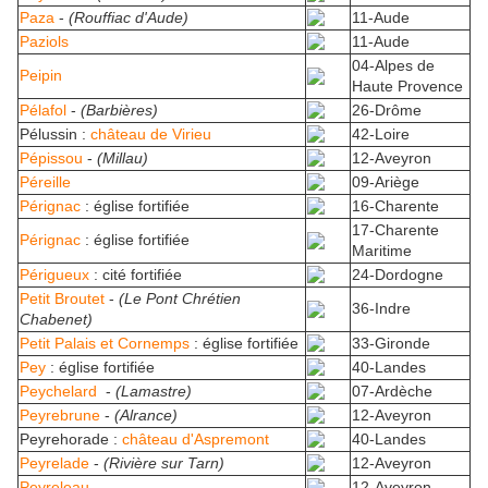
Paza
-
(Rouffiac d'Aude)
11-Aude
Paziols
11-Aude
04-Alpes de
Peipin
Haute Provence
Pélafol
-
(Barbières)
26-Drôme
Pélussin :
château de Virieu
42-Loire
Pépissou
-
(Millau)
12-Aveyron
Péreille
09-Ariège
Pérignac
: église fortifiée
16-Charente
17-Charente
Pérignac
: église fortifiée
Maritime
Périgueux
: cité fortifiée
24-Dordogne
Petit Broutet
-
(Le Pont Chrétien
36-Indre
Chabenet)
Petit Palais et Cornemps
: église fortifiée
33-Gironde
Pey
: église fortifiée
40-Landes
Peychelard
-
(Lamastre)
07-Ardèche
Peyrebrune
-
(Alrance)
12-Aveyron
Peyrehorade :
château d'Aspremont
40-Landes
Peyrelade
-
(Rivière sur Tarn)
12-Aveyron
Peyreleau
12-Aveyron