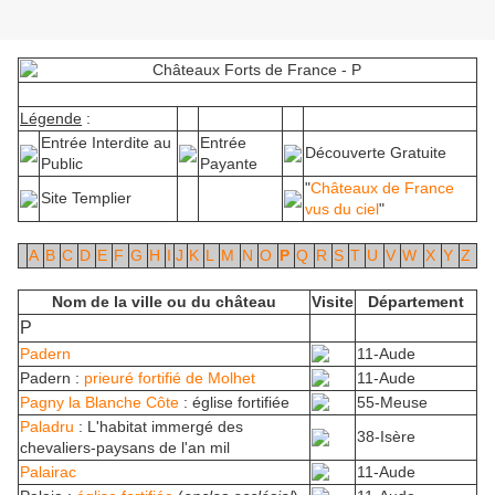
Légende
:
Entrée Interdite au
Entrée
Découverte Gratuite
Public
Payante
"
Châteaux de France
Site Templier
vus du ciel
"
A
B
C
D
E
F
G
H
I
J
K
L
M
N
O
P
Q
R
S
T
U
V
W
X
Y
Z
Nom de la ville ou du château
Visite
Département
P
Padern
11-Aude
Padern :
prieuré fortifié de Molhet
11-Aude
Pagny la Blanche Côte
: église fortifiée
55-Meuse
Paladru
: L'habitat immergé des
38-Isère
chevaliers-paysans de l'an mil
Palairac
11-Aude