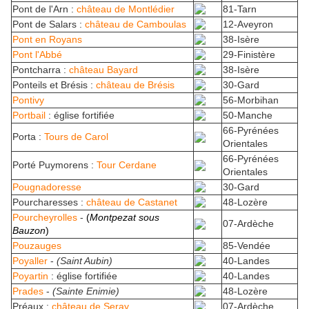
Pont de l'Arn :
château de Montlédier
81-Tarn
Pont de Salars :
château de Camboulas
12-Aveyron
Pont en Royans
38-Isère
Pont l'Abbé
29-Finistère
Pontcharra :
château Bayard
38-Isère
Ponteils et Brésis :
château de Brésis
30-Gard
Pontivy
56-Morbihan
Portbail
: église fortifiée
50-Manche
66-Pyrénées
Porta :
Tours de Carol
Orientales
66-Pyrénées
Porté Puymorens :
Tour Cerdane
Orientales
Pougnadoresse
30-Gard
Pourcharesses :
château de Castanet
48-Lozère
Pourcheyrolles
-
(
Montpezat sous
07-Ardèche
Bauzon
)
Pouzauges
85-Vendée
Poyaller
-
(Saint Aubin)
40-Landes
Poyartin
: église fortifiée
40-Landes
Prades
-
(Sainte Enimie)
48-Lozère
Préaux :
château de Seray
07-Ardèche