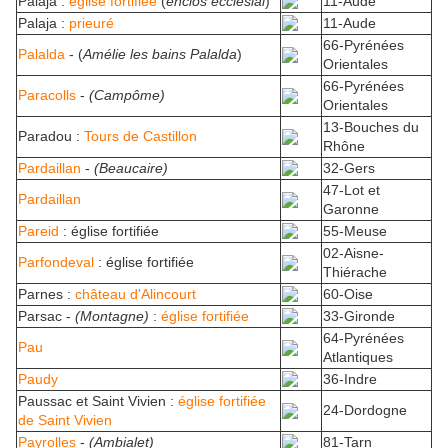
Palaja :
église fortifiée
(
enclos ecclésial
)
11-Aude
Palaja :
prieuré
11-Aude
66-Pyrénées
Palalda
- (
Amélie les bains Palalda
)
Orientales
66-Pyrénées
Paracolls
-
(Campôme)
Orientales
13-Bouches du
Paradou :
Tours de Castillon
Rhône
Pardaillan
-
(Beaucaire)
32-Gers
47-Lot et
Pardaillan
Garonne
Pareid
: église fortifiée
55-Meuse
02-Aisne-
Parfondeval
: église fortifiée
Thiérache
Parnes :
château d'Alincourt
60-Oise
Parsac -
(Montagne)
:
église fortifiée
33-Gironde
64-Pyrénées
Pau
Atlantiques
Paudy
36-Indre
Paussac et Saint Vivien :
église fortifiée
24-Dordogne
de Saint Vivien
Payrolles
-
(Ambialet)
81-Tarn