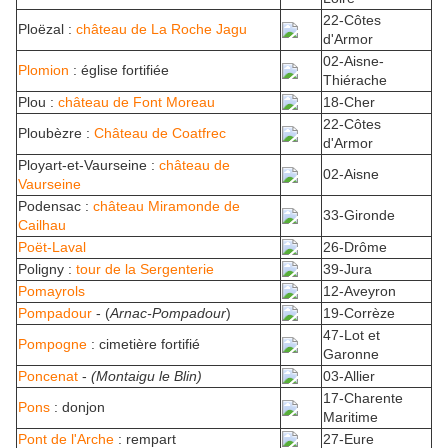
22-Côtes
Ploëzal :
château de La Roche Jagu
d'Armor
02-Aisne-
Plomion
: église fortifiée
Thiérache
Plou :
château de Font Moreau
18-Cher
22-Côtes
Ploubèzre :
Château de Coatfrec
d'Armor
Ployart-et-Vaurseine :
château de
02-Aisne
Vaurseine
Podensac :
château Miramonde de
33-Gironde
Cailhau
Poët-Laval
26-Drôme
Poligny :
tour de la Sergenterie
39-Jura
Pomayrols
12-Aveyron
Pompadour
- (
Arnac-Pompadour
)
19-Corrèze
47-Lot et
Pompogne
: cimetière fortifié
Garonne
Poncenat
-
(Montaigu le Blin)
03-Allier
17-Charente
Pons
: donjon
Maritime
Pont de l'Arche
: rempart
27-Eure