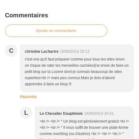
Commentaires
Ajouter un commentaire
C
christine Lachartre
16/06/2014 20:12
c'est vrai qu'il faut préparer comme pour tous les sites sinon
on risque de rater les merveilles cachées!j'ai envie de faire un
petit blog sur la Lozere dont je connais beaucoup de sites
superbes<br /> mais peu connus.Mais je dois d'abord
apprendre à faire un blog !!!
Répondre
L
Le Chevalier Dauphinois
16/06/2014 20:41
<br /> <br /> * Un blog est généralement gratuit.<br />
<br /> <br /> * Il vous suffit de trouver une plate-forme
comme overblog (ou d'autres).<br /> <br /> <br /> *