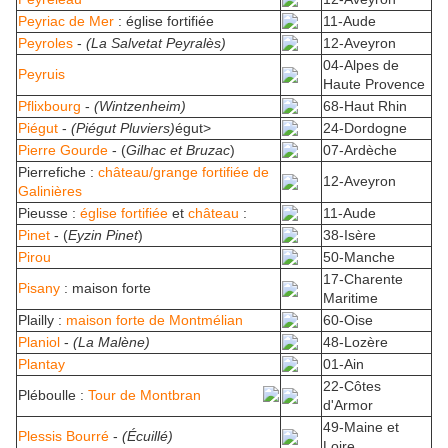
Peyriac de Mer
: église fortifiée
11-Aude
Peyroles
-
(La Salvetat Peyralès)
12-Aveyron
04-Alpes de
Peyruis
Haute Provence
Pflixbourg
-
(Wintzenheim)
68-Haut Rhin
Piégut
-
(Piégut Pluviers)
égut>
24-Dordogne
Pierre Gourde
- (
Gilhac et Bruzac
)
07-Ardèche
Pierrefiche :
château/grange fortifiée de
12-Aveyron
Galinières
Pieusse :
église fortifiée
et
château
:
11-Aude
Pinet
- (
Eyzin Pinet
)
38-Isère
Pirou
50-Manche
17-Charente
Pisany
: maison forte
Maritime
Plailly :
maison forte de Montmélian
60-Oise
Planiol
-
(La Malène)
48-Lozère
Plantay
01-Ain
22-Côtes
Pléboulle :
Tour de Montbran
d'Armor
49-Maine et
Plessis Bourré
-
(Écuillé)
Loire